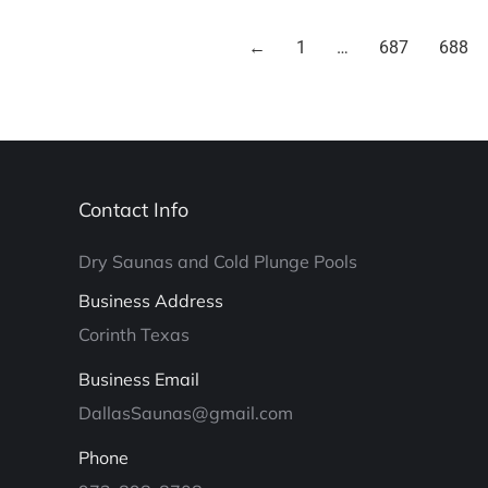
←
1
…
687
688
Contact Info
Dry Saunas and Cold Plunge Pools
Business Address
Corinth Texas
Business Email
DallasSaunas@gmail.com
Phone