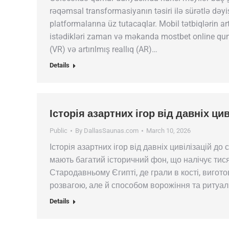
rəqəmsal transformasiyanın təsiri ilə sürətlə dəy
platformalarına üz tutacaqlar. Mobil tətbiqlərin a
istədikləri zaman və məkanda mostbet online qumar
(VR) və artırılmış reallıq (AR)…
Details
Історія азартних ігор від давніх ц
Public
By
DallasSaunas.com
March 10, 2026
Історія азартних ігор від давніх цивілізацій до
мають багатий історичний фон, що налічує тися
Стародавньому Єгипті, де грали в кості, виготов
розвагою, але й способом ворожіння та ритуа
Details