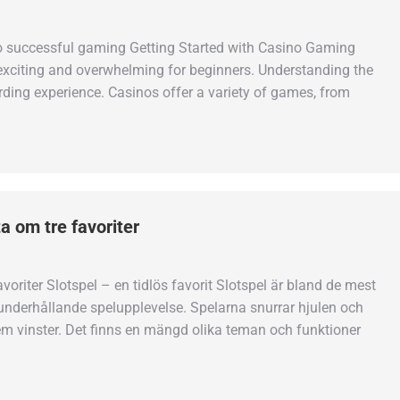
to successful gaming Getting Started with Casino Gaming
exciting and overwhelming for beginners. Understanding the
rding experience. Casinos offer a variety of games, from
a om tre favoriter
voriter Slotspel – en tidlös favorit Slotspel är bland de mest
underhållande spelupplevelse. Spelarna snurrar hjulen och
 vinster. Det finns en mängd olika teman och funktioner