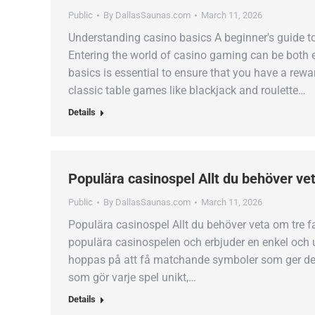
Public
By
DallasSaunas.com
March 11, 2026
Understanding casino basics A beginner's guide 
Entering the world of casino gaming can be both 
basics is essential to ensure that you have a rewa
classic table games like blackjack and roulette…
Details
Populära casinospel Allt du behöver vet
Public
By
DallasSaunas.com
March 11, 2026
Populära casinospel Allt du behöver veta om tre fa
populära casinospelen och erbjuder en enkel och 
hoppas på att få matchande symboler som ger dem
som gör varje spel unikt,…
Details