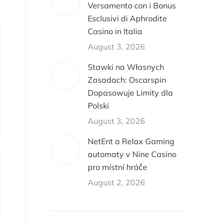
Versamento con i Bonus
Esclusivi di Aphrodite
Casino in Italia
August 3, 2026
Stawki na Własnych
Zasadach: Oscarspin
Dopasowuje Limity dla
Polski
August 3, 2026
NetEnt a Relax Gaming
automaty v Nine Casino
pro místní hráče
August 2, 2026