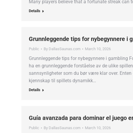
Many players believe that a fortunate streak can t
Details
Grunnleggende tips for nybegynnere i 
Public
By
DallasSaunas.com
March 10, 2026
Grunnleggende tips for nybegynnere i gambling For
ha en grunnleggende forståelse av de ulike spillene 
sannsynligheter som du bør være klar over. Enten du
kjennskap til spillets dynamikk…
Details
Guía avanzada para dominar el juego en
Public
By
DallasSaunas.com
March 10, 2026