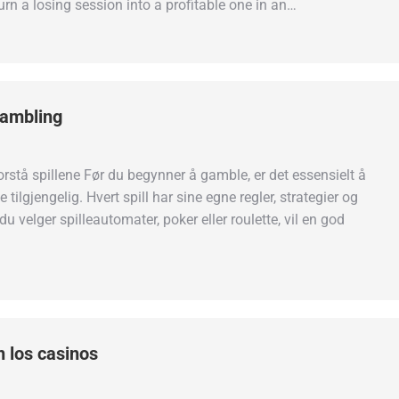
urn a losing session into a profitable one in an…
gambling
stå spillene Før du begynner å gamble, er det essensielt å
tilgjengelig. Hvert spill har sine egne regler, strategier og
 velger spilleautomater, poker eller roulette, vil en god
 los casinos