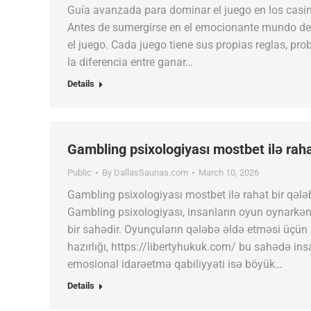
Guía avanzada para dominar el juego en los casi
Antes de sumergirse en el emocionante mundo de 
el juego. Cada juego tiene sus propias reglas, pr
la diferencia entre ganar…
Details
Gambling psixologiyası mostbet ilə raha
Public
By
DallasSaunas.com
March 10, 2026
Gambling psixologiyası mostbet ilə rahat bir qələ
Gambling psixologiyası, insanların oyun oynarkən 
bir sahədir. Oyunçuların qələbə əldə etməsi üçün p
hazırlığı, https://libertyhukuk.com/ bu sahədə insa
emosional idarəetmə qabiliyyəti isə böyük…
Details