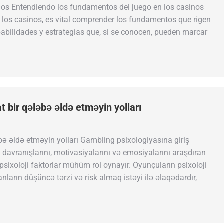
nos Entendiendo los fundamentos del juego en los casinos
los casinos, es vital comprender los fundamentos que rigen
obabilidades y estrategias que, si se conocen, pueden marcar
t bir qələbə əldə etməyin yolları
bə əldə etməyin yolları Gambling psixologiyasına giriş
davranışlarını, motivasiyalarını və emosiyalarını araşdıran
sixoloji faktorlar mühüm rol oynayır. Oyunçuların psixoloji
nların düşüncə tərzi və risk almaq istəyi ilə əlaqədardır,