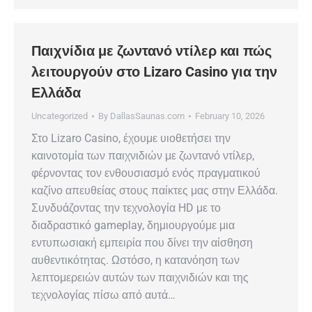
Παιχνίδια με ζωντανό ντίλερ και πώς
λειτουργούν στο Lizaro Casino για την
Ελλάδα
Uncategorized
By
DallasSaunas.com
February 10, 2026
Στο Lizaro Casino, έχουμε υιοθετήσει την
καινοτομία των παιχνιδιών με ζωντανό ντίλερ,
φέρνοντας τον ενθουσιασμό ενός πραγματικού
καζίνο απευθείας στους παίκτες μας στην Ελλάδα.
Συνδυάζοντας την τεχνολογία HD με το
διαδραστικό gameplay, δημιουργούμε μια
εντυπωσιακή εμπειρία που δίνει την αίσθηση
αυθεντικότητας. Ωστόσο, η κατανόηση των
λεπτομερειών αυτών των παιχνιδιών και της
τεχνολογίας πίσω από αυτά…