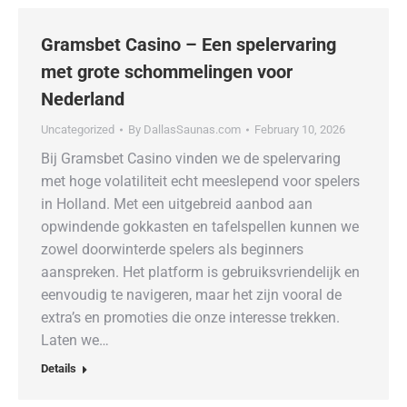
Gramsbet Casino – Een spelervaring
met grote schommelingen voor
Nederland
Uncategorized
By
DallasSaunas.com
February 10, 2026
Bij Gramsbet Casino vinden we de spelervaring
met hoge volatiliteit echt meeslepend voor spelers
in Holland. Met een uitgebreid aanbod aan
opwindende gokkasten en tafelspellen kunnen we
zowel doorwinterde spelers als beginners
aanspreken. Het platform is gebruiksvriendelijk en
eenvoudig te navigeren, maar het zijn vooral de
extra’s en promoties die onze interesse trekken.
Laten we…
Details