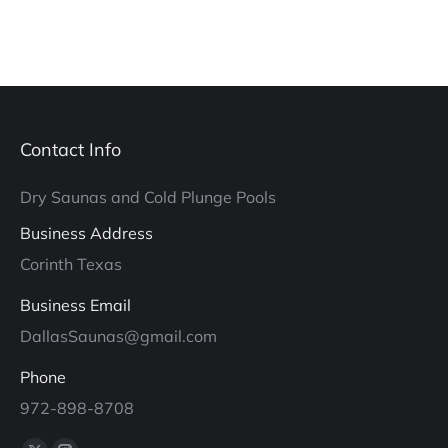
Contact Info
Dry Saunas and Cold Plunge Pools
Business Address
Corinth Texas
Business Email
DallasSaunas@gmail.com
Phone
972-898-8708