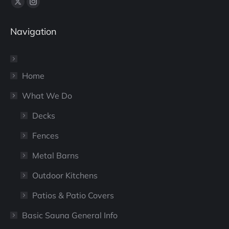
Find us on:
X
Instagram
page
page
Navigation
opens
opens
in
in
new
new
window
window
Home
What We Do
Decks
Fences
Metal Barns
Outdoor Kitchens
Patios & Patio Covers
Basic Sauna General Info