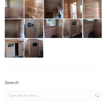
Search
Search: