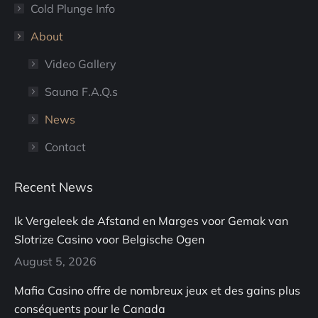
Cold Plunge Info
About
Video Gallery
Sauna F.A.Q.s
News
Contact
Recent News
Ik Vergeleek de Afstand en Marges voor Gemak van
Slotrize Casino voor Belgische Ogen
August 5, 2026
Mafia Casino offre de nombreux jeux et des gains plus
conséquents pour le Canada