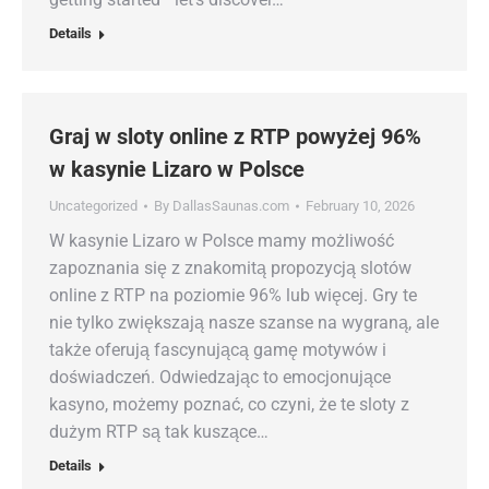
Details
Graj w sloty online z RTP powyżej 96%
w kasynie Lizaro w Polsce
Uncategorized
By
DallasSaunas.com
February 10, 2026
W kasynie Lizaro w Polsce mamy możliwość
zapoznania się z znakomitą propozycją slotów
online z RTP na poziomie 96% lub więcej. Gry te
nie tylko zwiększają nasze szanse na wygraną, ale
także oferują fascynującą gamę motywów i
doświadczeń. Odwiedzając to emocjonujące
kasyno, możemy poznać, co czyni, że te sloty z
dużym RTP są tak kuszące…
Details