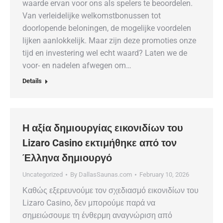
waarde ervan voor ons als spelers te beoordelen.
Van verleidelijke welkomstbonussen tot
doorlopende beloningen, de mogelijke voordelen
lijken aanlokkelijk. Maar zijn deze promoties onze
tijd en investering wel echt waard? Laten we de
voor- en nadelen afwegen om…
Details
Η αξία δημιουργίας εικονιδίων του
Lizaro Casino εκτιμήθηκε από τον
Έλληνα δημιουργό
Uncategorized
By
DallasSaunas.com
February 10, 2026
Καθώς εξερευνούμε τον σχεδιασμό εικονιδίων του
Lizaro Casino, δεν μπορούμε παρά να
σημειώσουμε τη ένθερμη αναγνώριση από