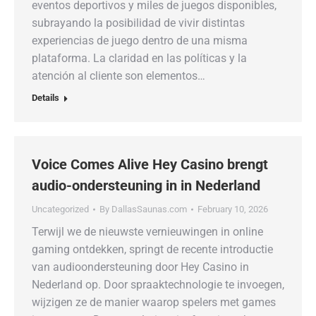
eventos deportivos y miles de juegos disponibles,
subrayando la posibilidad de vivir distintas
experiencias de juego dentro de una misma
plataforma. La claridad en las políticas y la
atención al cliente son elementos…
Details
Voice Comes Alive Hey Casino brengt
audio-ondersteuning in in Nederland
Uncategorized
By
DallasSaunas.com
February 10, 2026
Terwijl we de nieuwste vernieuwingen in online
gaming ontdekken, springt de recente introductie
van audioondersteuning door Hey Casino in
Nederland op. Door spraaktechnologie te invoegen,
wijzigen ze de manier waarop spelers met games