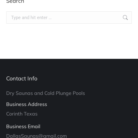
Search
Search:
Contact Info
Dry Saunas and Cold Plunge Pools
Business Address
Corinth Texas
Business Email
DallasSaunas@gmail.com