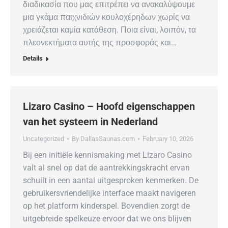
διαδικασία που μας επιτρέπει να ανακαλύψουμε
μια γκάμα παιχνιδιών κουλοχέρηδων χωρίς να
χρειάζεται καμία κατάθεση. Ποια είναι, λοιπόν, τα
πλεονεκτήματα αυτής της προσφοράς και…
Details
Lizaro Casino – Hoofd eigenschappen
van het systeem in Nederland
Uncategorized
By
DallasSaunas.com
February 10, 2026
Bij een initiële kennismaking met Lizaro Casino
valt al snel op dat de aantrekkingskracht ervan
schuilt in een aantal uitgesproken kenmerken. De
gebruikersvriendelijke interface maakt navigeren
op het platform kinderspel. Bovendien zorgt de
uitgebreide spelkeuze ervoor dat we ons blijven