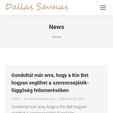
News
You are here:
Home
Gondoltál már arra, hogy a Kin Bet
hogyan segíthet a szerencsejáték-
függőség felismerésében
Public
By
DallasSaunas.com
February 10, 2026
Gondoltál már arra, hogy a Kin Bet hogyan