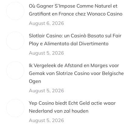
Où Gagner S’Impose Comme Naturel et
Gratifiant en France chez Wonaco Casino
August 6, 2026
Slotlair Casino: un Casinò Basato sul Fair
Play e Alimentato dal Divertimento
August 5, 2026
Ik Vergeleek de Afstand en Marges voor
Gemak van Slotrize Casino voor Belgische
Ogen
August 5, 2026
Yep Casino biedt Echt Geld actie waar
Nederland van zal houden
August 5, 2026