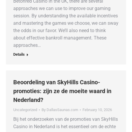
Betonred Casino in the UK, there are several
approaches we can use to improve our gaming
session. By understanding the available incentives
and mastering the games we choose, we can sway
the odds in our favor. We’ll also need to think
about effective bankroll management. These
approaches…
Details
Beoordeling van SkyHills Casino-
promoties: zijn ze de moeite waard in
Nederland?
Uncategorized
By
DallasSaunas.com
February 10, 2026
Bij het onderzoeken van de promoties van SkyHills
Casino in Nederland is het essentieel om de echte