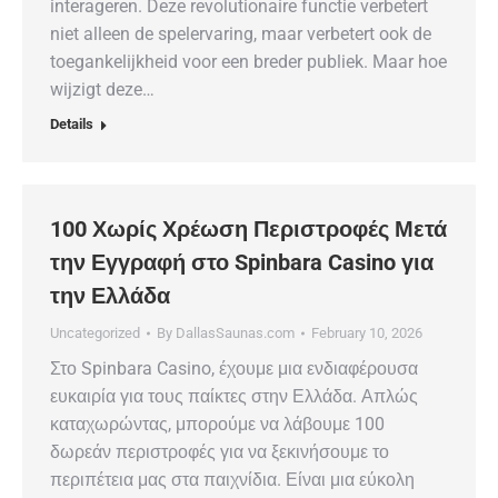
interageren. Deze revolutionaire functie verbetert
niet alleen de spelervaring, maar verbetert ook de
toegankelijkheid voor een breder publiek. Maar hoe
wijzigt deze…
Details
100 Χωρίς Χρέωση Περιστροφές Μετά
την Εγγραφή στο Spinbara Casino για
την Ελλάδα
Uncategorized
By
DallasSaunas.com
February 10, 2026
Στο Spinbara Casino, έχουμε μια ενδιαφέρουσα
ευκαιρία για τους παίκτες στην Ελλάδα. Απλώς
καταχωρώντας, μπορούμε να λάβουμε 100
δωρεάν περιστροφές για να ξεκινήσουμε το
περιπέτεια μας στα παιχνίδια. Είναι μια εύκολη