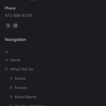
Phone
972-898-8708
Find us on:
X
Instagram
page
page
Navigation
opens
opens
in
in
new
new
window
window
Home
What We Do
Decks
Fences
Metal Barns
Outdoor Kitchens