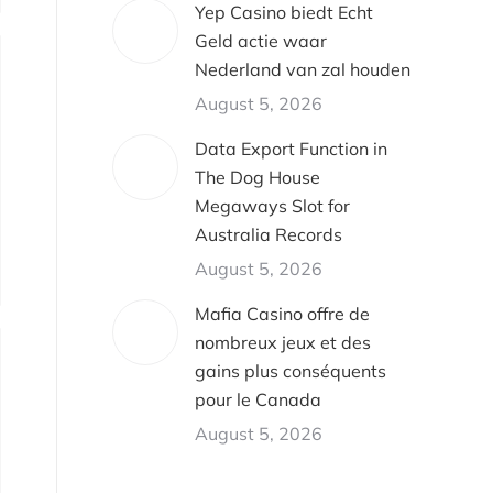
Yep Casino biedt Echt
Geld actie waar
Nederland van zal houden
August 5, 2026
Data Export Function in
The Dog House
Megaways Slot for
Australia Records
August 5, 2026
Mafia Casino offre de
nombreux jeux et des
gains plus conséquents
pour le Canada
August 5, 2026