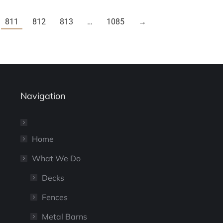
811
812
813
…
1085
→
Navigation
Home
What We Do
Decks
Fences
Metal Barns