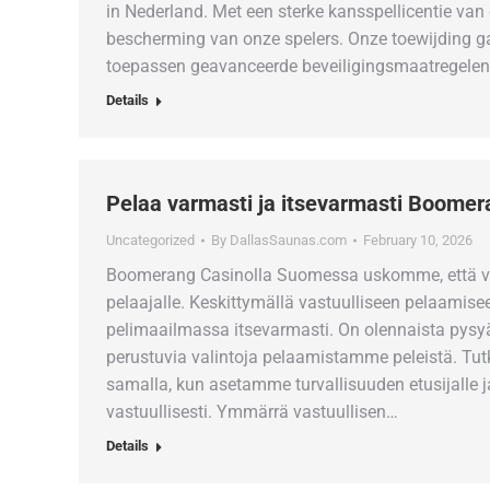
in Nederland. Met een sterke kansspellicentie van
bescherming van onze spelers. Onze toewijding ga
toepassen geavanceerde beveiligingsmaatregelen
Details
Pelaa varmasti ja itsevarmasti Boome
Uncategorized
By
DallasSaunas.com
February 10, 2026
Boomerang Casinolla Suomessa uskomme, että var
pelaajalle. Keskittymällä vastuulliseen pelaamis
pelimaailmassa itsevarmasti. On olennaista pysyä 
perustuvia valintoja pelaamistamme peleistä. T
samalla, kun asetamme turvallisuuden etusijalle 
vastuullisesti. Ymmärrä vastuullisen…
Details