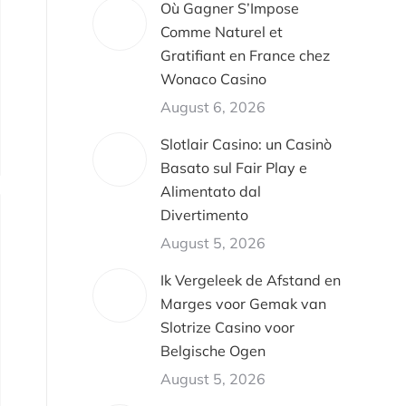
Où Gagner S’Impose
Comme Naturel et
Gratifiant en France chez
Wonaco Casino
August 6, 2026
Slotlair Casino: un Casinò
Basato sul Fair Play e
Alimentato dal
Divertimento
August 5, 2026
Ik Vergeleek de Afstand en
Marges voor Gemak van
Slotrize Casino voor
Belgische Ogen
August 5, 2026