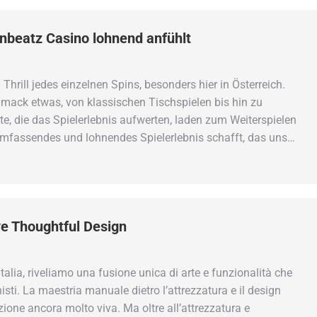
inbeatz Casino lohnend anfühlt
rill jedes einzelnen Spins, besonders hier in Österreich.
chmack etwas, von klassischen Tischspielen bis hin zu
, die das Spielerlebnis aufwerten, laden zum Weiterspielen
 umfassendes und lohnendes Spielerlebnis schafft, das uns…
ive Thoughtful Design
talia, riveliamo una fusione unica di arte e funzionalità che
nisti. La maestria manuale dietro l’attrezzatura e il design
one ancora molto viva. Ma oltre all’attrezzatura e