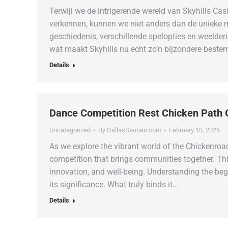
Terwijl we de intrigerende wereld van Skyhills Cas
verkennen, kunnen we niet anders dan de unieke m
geschiedenis, verschillende spelopties en weelder
wat maakt Skyhills nu echt zo’n bijzondere best
Details
Dance Competition Rest Chicken Path G
Uncategorized
By
DallasSaunas.com
February 10, 2026
As we explore the vibrant world of the Chickenroa
competition that brings communities together. This 
innovation, and well-being. Understanding the begi
its significance. What truly binds it…
Details