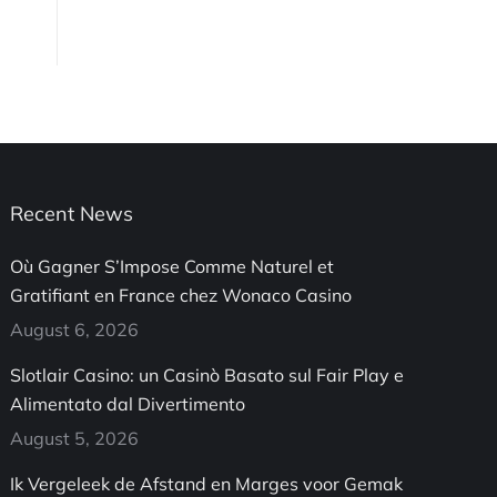
Recent News
Où Gagner S’Impose Comme Naturel et
Gratifiant en France chez Wonaco Casino
August 6, 2026
Slotlair Casino: un Casinò Basato sul Fair Play e
Alimentato dal Divertimento
August 5, 2026
Ik Vergeleek de Afstand en Marges voor Gemak