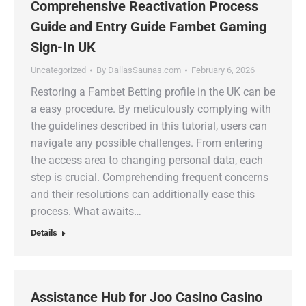
Comprehensive Reactivation Process
Guide and Entry Guide Fambet Gaming
Sign-In UK
Uncategorized
By
DallasSaunas.com
February 6, 2026
Restoring a Fambet Betting profile in the UK can be
a easy procedure. By meticulously complying with
the guidelines described in this tutorial, users can
navigate any possible challenges. From entering
the access area to changing personal data, each
step is crucial. Comprehending frequent concerns
and their resolutions can additionally ease this
process. What awaits…
Details
Assistance Hub for Joo Casino Casino