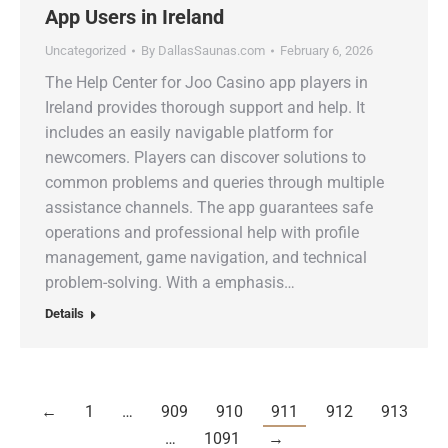
App Users in Ireland
Uncategorized
By
DallasSaunas.com
February 6, 2026
The Help Center for Joo Casino app players in
Ireland provides thorough support and help. It
includes an easily navigable platform for
newcomers. Players can discover solutions to
common problems and queries through multiple
assistance channels. The app guarantees safe
operations and professional help with profile
management, game navigation, and technical
problem-solving. With a emphasis…
Details
←
1
…
909
910
911
912
913
…
1091
→