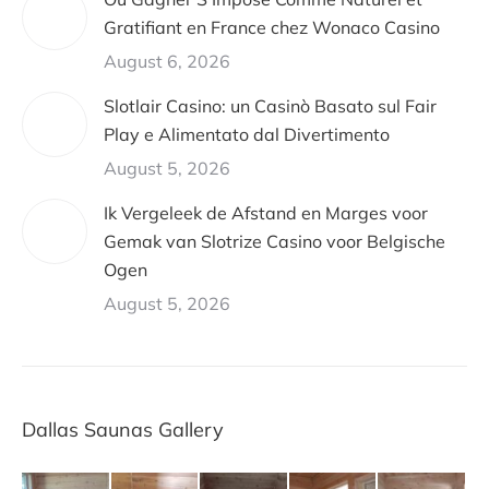
Gratifiant en France chez Wonaco Casino
August 6, 2026
Slotlair Casino: un Casinò Basato sul Fair
Play e Alimentato dal Divertimento
August 5, 2026
Ik Vergeleek de Afstand en Marges voor
Gemak van Slotrize Casino voor Belgische
Ogen
August 5, 2026
Dallas Saunas Gallery