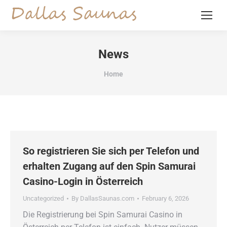
News
You are here:
Home
So registrieren Sie sich per Telefon und
erhalten Zugang auf den Spin Samurai
Casino-Login in Österreich
Uncategorized
By
DallasSaunas.com
February 6, 2026
Die Registrierung bei Spin Samurai Casino in