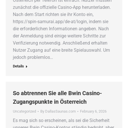
Österreich per Telefon ist einfach. Nutzer müssen
zunächst die offizielle Casino-App herunterladen.
Nach dem Start richten sie ihr Konto ein,
https://spin-samurai.app/de-at/login, indem sie
die erforderlichen Informationen angeben. Nach
der Anmeldung sind einige weitere Schritte zur
Verifizierung notwendig. Anschließend erhalten
Nutzer Zugang auf eine breite Spielauswahl. Um
jedoch problemlos…
Details
So abtrennen Sie alle Bwin Casino-
Zugangspunkte in Österreich
Uncategorized
By
DallasSaunas.com
February 6, 2026
Es mag sich so erscheinen, als sei die Sicherheit
unseres Bwin Casino-Kontos ständig bedroht, aber