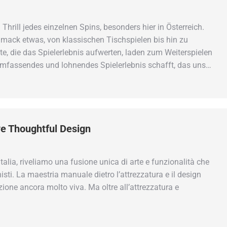
rill jedes einzelnen Spins, besonders hier in Österreich.
chmack etwas, von klassischen Tischspielen bis hin zu
, die das Spielerlebnis aufwerten, laden zum Weiterspielen
 umfassendes und lohnendes Spielerlebnis schafft, das uns…
ive Thoughtful Design
talia, riveliamo una fusione unica di arte e funzionalità che
nisti. La maestria manuale dietro l’attrezzatura e il design
one ancora molto viva. Ma oltre all’attrezzatura e