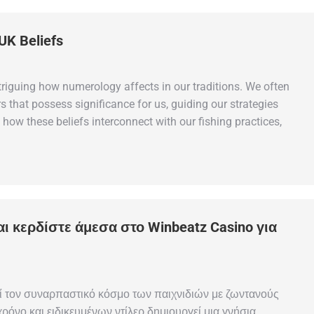
UK Beliefs
ntriguing how numerology affects in our traditions. We often
 that possess significance for us, guiding our strategies
 how these beliefs interconnect with our fishing practices,
αι κερδίστε άμεσα στο Winbeatz Casino για
ί τον συναρπαστικό κόσμο των παιχνιδιών με ζωντανούς
ρόνο και ειδικευμένων ντίλερ δημιουργεί μια γνήσια