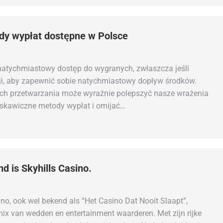
y wypłat dostępne w Polsce
atychmiastowy dostęp do wygranych, zwłaszcza jeśli
cji, aby zapewnić sobie natychmiastowy dopływ środków.
ch przetwarzania może wyraźnie polepszyć nasze wrażenia
yskawiczne metody wypłat i omijać…
d is Skyhills Casino.
ino, ook wel bekend als “Het Casino Dat Nooit Slaapt”,
ix van wedden en entertainment waarderen. Met zijn rijke