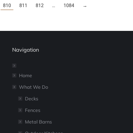
810
811
812
…
1084
→
Navigation
Home
What We Do
Decks
Fences
Metal Barns