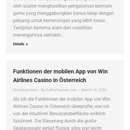
oleh scatter menghasilkan pengalaman bermain
game yang menggabungkan bonus tetap dengan
peluang untuk kemenangan yang lebih besar.
Tampilan bertema alam dan volatilitas
menengahnya semakin…
Details
Funktionen der mobilen App von Win
Airlines Casino in Österreich
Uncategorized
By
DallasSaunas.com
March 18, 2026
Als ich die Funktionen der mobilen App von Win
Airlines Casino in Österreich überprüfte, war ich
von der intuitiven Benutzeroberfläche wirklich
fasziniert. Die Steuerung durch die große
Spielauswahl verlief flüssig, alles war leicht