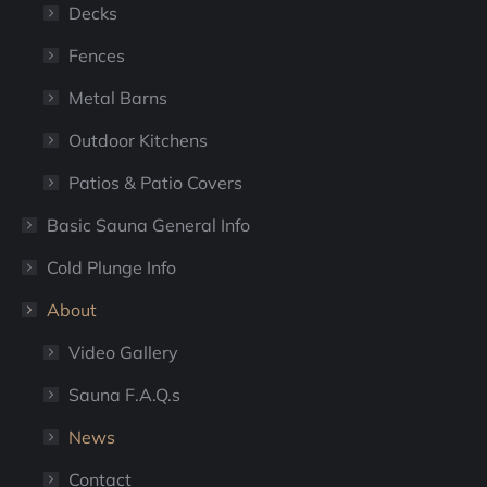
Decks
Fences
Metal Barns
Outdoor Kitchens
Patios & Patio Covers
Basic Sauna General Info
Cold Plunge Info
About
Video Gallery
Sauna F.A.Q.s
News
Contact