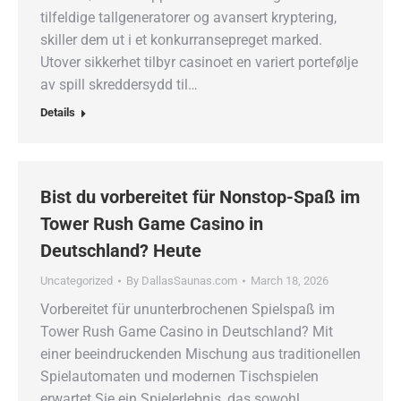
tilfeldige tallgeneratorer og avansert kryptering,
skiller dem ut i et konkurransepreget marked.
Utover sikkerhet tilbyr casinoet en variert portefølje
av spill skreddersydd til…
Details
Bist du vorbereitet für Nonstop-Spaß im
Tower Rush Game Casino in
Deutschland? Heute
Uncategorized
By
DallasSaunas.com
March 18, 2026
Vorbereitet für ununterbrochenen Spielspaß im
Tower Rush Game Casino in Deutschland? Mit
einer beeindruckenden Mischung aus traditionellen
Spielautomaten und modernen Tischspielen
erwartet Sie ein Spielerlebnis, das sowohl