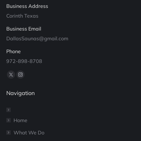
Business Address
Corinth Texas
Business Email
DallasSaunas@gmail.com
Phone
972-898-8708
Find us on:
X
Instagram
page
page
Navigation
opens
opens
in
in
new
new
window
window
Home
What We Do