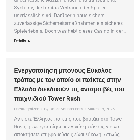
Systeme, die für das Vertrauen der Spieler
unerlässlich sind. Darüber hinaus sichern
zuverlässige Sicherheitsmaßnahmen ein sicheres
Spielerlebnis. Doch was hebt dieses Casino in der…
Details
Ενεργοποίηση μπόνους Εύκολος
τρόπος με τον οποίο οι παίκτες στην
Ελλάδα διεκδικούν τις ανταμοιβές του
παιχνιδιού Tower Rush
Uncategorized
By
DallasSaunas.com
March 18, 2026
Αν είστε Έλληνας παίκτης που βουτάει στο Tower
Rush, η ενεργοποίηση κωδικών μπόνους για να
αποκτήσετε επιβραβεύσεις είναι εύκολη. Απλώς