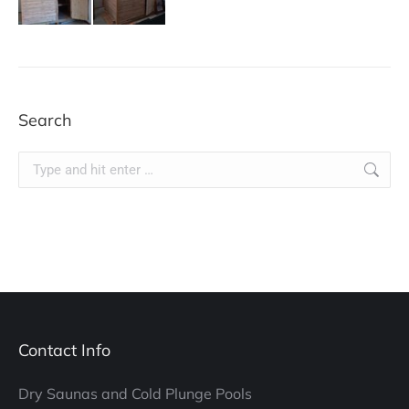
Search
Search:
Contact Info
Dry Saunas and Cold Plunge Pools