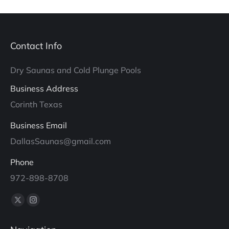
Contact Info
Dry Saunas and Cold Plunge Pools
Business Address
Corinth Texas
Business Email
DallasSaunas@gmail.com
Phone
972-898-8708
Find us on:
X
Instagram
page
page