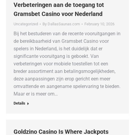
Verbeteringen aan de toegang tot
Gramsbet Casino voor Nederland
Uncategorized
By
DallasSaunas.com
February 10, 2026
Bij het bestuderen van de recente vooruitgangen in
de bereikbaarheid van Gramsbet Casino voor
spelers in Nederland, is het duidelijk dat er
significante vooruitgang is geboekt. Van
verbeteringen voor mobiele toestellen tot een
breder assortiment aan betalingsmogelijkheden,
deze aanpassingen zijn erop gericht een meer
omvattende en aangename spelervaring te bieden.
Maar er is meer om…
Details
Goldzino Casino Is Where Jackpots