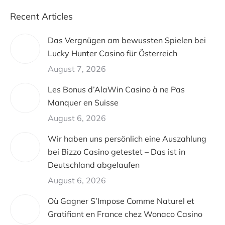
Recent Articles
Das Vergnügen am bewussten Spielen bei
Lucky Hunter Casino für Österreich
August 7, 2026
Les Bonus d’AlaWin Casino à ne Pas
Manquer en Suisse
August 6, 2026
Wir haben uns persönlich eine Auszahlung
bei Bizzo Casino getestet – Das ist in
Deutschland abgelaufen
August 6, 2026
Où Gagner S’Impose Comme Naturel et
Gratifiant en France chez Wonaco Casino