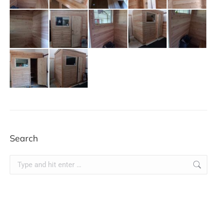
Search
Search: