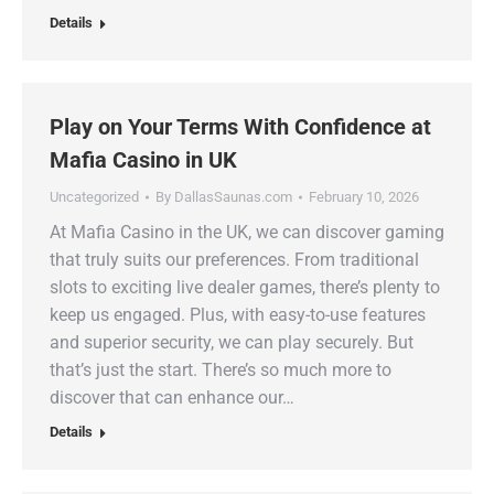
Details
Play on Your Terms With Confidence at
Mafia Casino in UK
Uncategorized
By
DallasSaunas.com
February 10, 2026
At Mafia Casino in the UK, we can discover gaming
that truly suits our preferences. From traditional
slots to exciting live dealer games, there’s plenty to
keep us engaged. Plus, with easy-to-use features
and superior security, we can play securely. But
that’s just the start. There’s so much more to
discover that can enhance our…
Details