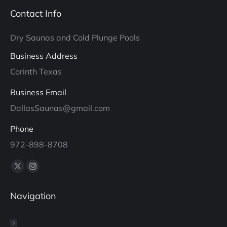
Contact Info
Dry Saunas and Cold Plunge Pools
Business Address
Corinth Texas
Business Email
DallasSaunas@gmail.com
Phone
972-898-8708
Find us on:
X
Instagram
page
page
Navigation
opens
opens
in
in
new
new