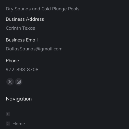
Dry Saunas and Cold Plunge Pools
Business Address
Corinth Texas
Business Email
DallasSaunas@gmail.com
Phone
972-898-8708
Find us on:
X
Instagram
page
page
Navigation
opens
opens
in
in
new
new
window
window
Home