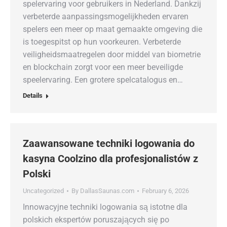
spelervaring voor gebruikers in Nederland. Dankzij
verbeterde aanpassingsmogelijkheden ervaren
spelers een meer op maat gemaakte omgeving die
is toegespitst op hun voorkeuren. Verbeterde
veiligheidsmaatregelen door middel van biometrie
en blockchain zorgt voor een meer beveiligde
speelervaring. Een grotere spelcatalogus en…
Details
Zaawansowane techniki logowania do
kasyna Coolzino dla profesjonalistów z
Polski
Uncategorized
By
DallasSaunas.com
February 6, 2026
Innowacyjne techniki logowania są istotne dla
polskich ekspertów poruszających się po