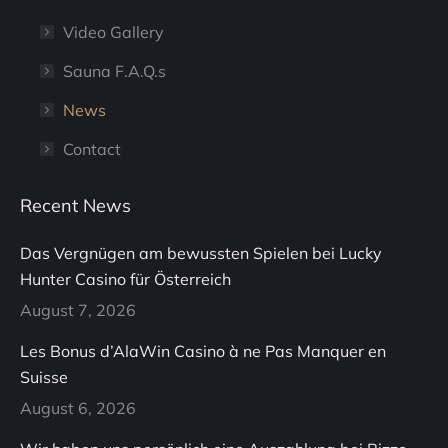
Video Gallery
Sauna F.A.Q.s
News
Contact
Recent News
Das Vergnügen am bewussten Spielen bei Lucky
Hunter Casino für Österreich
August 7, 2026
Les Bonus d’AlaWin Casino à ne Pas Manquer en
Suisse
August 6, 2026