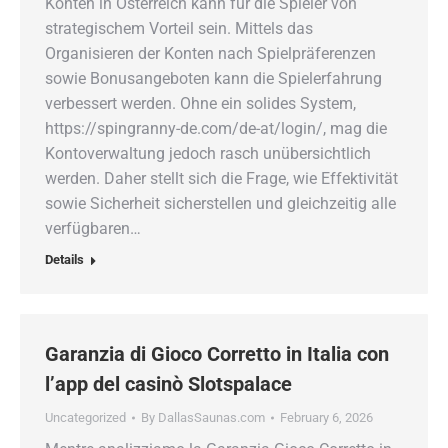
Konten in Österreich kann für die Spieler von
strategischem Vorteil sein. Mittels das
Organisieren der Konten nach Spielpräferenzen
sowie Bonusangeboten kann die Spielerfahrung
verbessert werden. Ohne ein solides System,
https://spingranny-de.com/de-at/login/, mag die
Kontoverwaltung jedoch rasch unübersichtlich
werden. Daher stellt sich die Frage, wie Effektivität
sowie Sicherheit sicherstellen und gleichzeitig alle
verfügbaren…
Details
Garanzia di Gioco Corretto in Italia con
l’app del casinò Slotspalace
Uncategorized
By
DallasSaunas.com
February 6, 2026