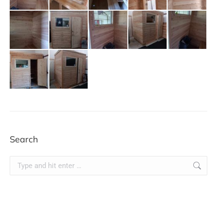
Search
Search: