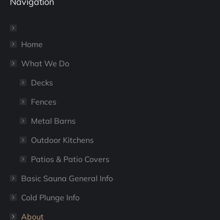
Navigation
opens
opens
in
in
new
new
window
window
Home
What We Do
Decks
Fences
Metal Barns
Outdoor Kitchens
Patios & Patio Covers
Basic Sauna General Info
Cold Plunge Info
About