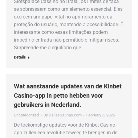
Slotspalace Cassino no Brasil, os limites de taxa
se sobressaem como um elemento essencial. Eles
exercem um papel vital no aprimoramento da
proteção do usuário, mantendo a acessibilidade. É
interessante como essas limitações podem
impedir o entrada não permitido e mitigar riscos.
Surpreende-me o equilíbrio que…
Details
Wat aanstaande updates van de Kinbet
Casino-app in petto hebben voor
gebruikers in Nederland.
Uncategorized
By
DallasSaunas.com
February 6, 2026
De toekomstige updates voor de Kinbet Casino-
app zullen een revolutie teweeg te brengen in de