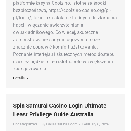
platformie kasyna Coolzino. Istotne są środki
bezpieczeństwa, https://coolzino-casino.org/pl-
pl/login/, takie jak ustalanie trudnych do złamania
haseł i włączanie uwierzytelniania
dwuskładnikowego. Co więcej, skuteczne
administrowanie danymi logowania może
znacznie poprawić komfort użytkowania.
Poznanie interfejsu i skutecznych metod dostępu
również będzie miało istotną rolę w zwiększeniu
zaangażowania.…
Details
Spin Samurai Casino Login Ultimate
Least Privilege Guide Australia
Uncategorized
By
DallasSaunas.com
February 6, 2026