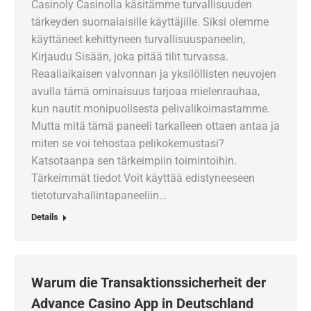
Casinoly Casinolla käsitämme turvallisuuden
tärkeyden suomalaisille käyttäjille. Siksi olemme
käyttäneet kehittyneen turvallisuuspaneelin,
Kirjaudu Sisään, joka pitää tilit turvassa.
Reaaliaikaisen valvonnan ja yksilöllisten neuvojen
avulla tämä ominaisuus tarjoaa mielenrauhaa,
kun nautit monipuolisesta pelivalikoimastamme.
Mutta mitä tämä paneeli tarkalleen ottaen antaa ja
miten se voi tehostaa pelikokemustasi?
Katsotaanpa sen tärkeimpiin toimintoihin.
Tärkeimmät tiedot Voit käyttää edistyneeseen
tietoturvahallintapaneeliin…
Details
Warum die Transaktionssicherheit der
Advance Casino App in Deutschland