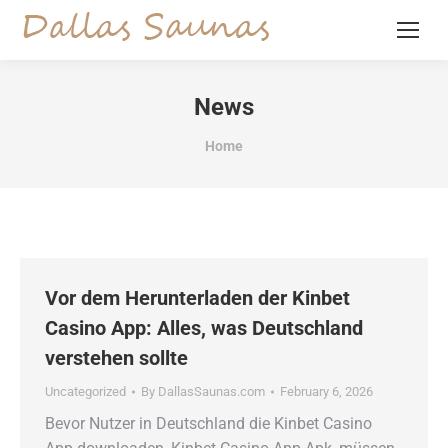
News
You are here:
Home
Vor dem Herunterladen der Kinbet
Casino App: Alles, was Deutschland
verstehen sollte
Uncategorized
By
DallasSaunas.com
February 6, 2026
Bevor Nutzer in Deutschland die Kinbet Casino