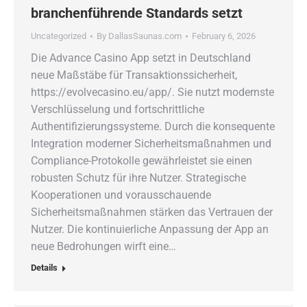
branchenführende Standards setzt
Uncategorized
By
DallasSaunas.com
February 6, 2026
Die Advance Casino App setzt in Deutschland
neue Maßstäbe für Transaktionssicherheit,
https://evolvecasino.eu/app/. Sie nutzt modernste
Verschlüsselung und fortschrittliche
Authentifizierungssysteme. Durch die konsequente
Integration moderner Sicherheitsmaßnahmen und
Compliance-Protokolle gewährleistet sie einen
robusten Schutz für ihre Nutzer. Strategische
Kooperationen und vorausschauende
Sicherheitsmaßnahmen stärken das Vertrauen der
Nutzer. Die kontinuierliche Anpassung der App an
neue Bedrohungen wirft eine…
Details