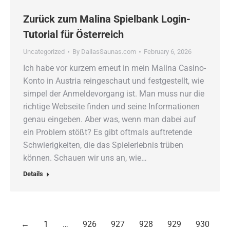
Zurück zum Malina Spielbank Login-
Tutorial für Österreich
Uncategorized
By
DallasSaunas.com
February 6, 2026
Ich habe vor kurzem erneut in mein Malina Casino-
Konto in Austria reingeschaut und festgestellt, wie
simpel der Anmeldevorgang ist. Man muss nur die
richtige Webseite finden und seine Informationen
genau eingeben. Aber was, wenn man dabei auf
ein Problem stößt? Es gibt oftmals auftretende
Schwierigkeiten, die das Spielerlebnis trüben
können. Schauen wir uns an, wie…
Details
←
1
…
926
927
928
929
930