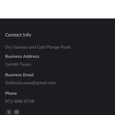
Contact Info
Dry Saunas and Cold Plunge Pools
Business Address
Corinth Texas
Business Email
DallasSaunas@gmail.com
Phone
972-898-8708
Find us on: