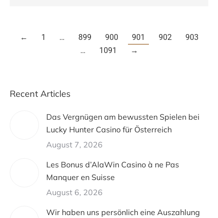
←
1
…
899
900
901
902
903
…
1091
→
Recent Articles
Das Vergnügen am bewussten Spielen bei
Lucky Hunter Casino für Österreich
August 7, 2026
Les Bonus d’AlaWin Casino à ne Pas
Manquer en Suisse
August 6, 2026
Wir haben uns persönlich eine Auszahlung