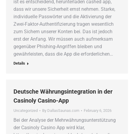
ist es entscheidend, herunterladen cashed app,
dass wir unsere Sicherheit ernst nehmen. Starke,
individuelle Passwörter und die Aktivierung der
Zwei-Faktor-Authentifizierung tragen wesentlich
zum Sichern unserer Konten bei. Das ist jedoch
erst der Anfang. Wir müssen auch aufmerksam
gegenüber Phishing-Angriffen bleiben und
gewährleisten, dass die App die erforderlichen…
Details
Deutsche Währungsintegration in der
Casinoly Casino-App
Uncategorized
By
DallasSaunas.com
February 6, 2026
Bei der Analyse der Mehrwährungsunterstützung
der Casinoly Casino App wird klar,