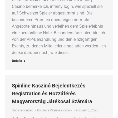
Casino bemerke ich, infinity login, wie speziell sie
auf Schweizer Spieler abgestimmt sind. Die
besonderen Prämien übersteigen normale
Angebote hinaus und verleihen dem Spielerlebnis
eine persönliche Note. Besonders fasziniert bin ich
von der VIP-Behandlung und den einzigartigen
Events, zu denen Mitglieder eingeladen werden. Ich
denke darüber nach, wie diese…
Details
Spinline Kaszinó Bejelentkezés
Registration és Hozzáférés
Magyarország Játékosai Számára
Uncategorized
By
DallasSaunas.com
February 6, 2026