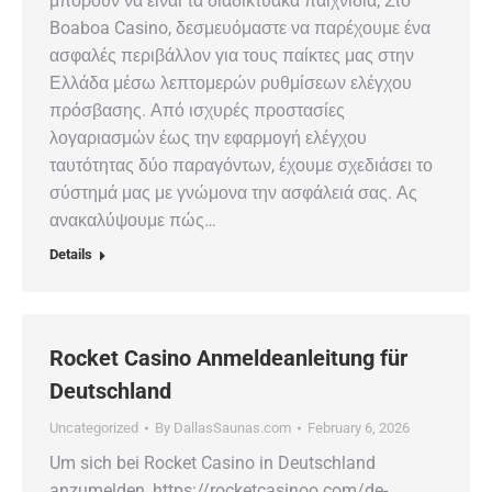
μπορούν να είναι τα διαδικτυακά παιχνίδια; Στο
Boaboa Casino, δεσμευόμαστε να παρέχουμε ένα
ασφαλές περιβάλλον για τους παίκτες μας στην
Ελλάδα μέσω λεπτομερών ρυθμίσεων ελέγχου
πρόσβασης. Από ισχυρές προστασίες
λογαριασμών έως την εφαρμογή ελέγχου
ταυτότητας δύο παραγόντων, έχουμε σχεδιάσει το
σύστημά μας με γνώμονα την ασφάλειά σας. Ας
ανακαλύψουμε πώς…
Details
Rocket Casino Anmeldeanleitung für
Deutschland
Uncategorized
By
DallasSaunas.com
February 6, 2026
Um sich bei Rocket Casino in Deutschland
anzumelden, https://rocketcasinoo.com/de-