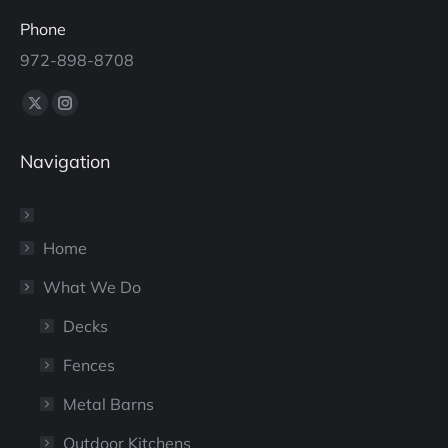
Phone
972-898-8708
Find us on:
X
Instagram
page
page
Navigation
opens
opens
in
in
new
new
window
window
Home
What We Do
Decks
Fences
Metal Barns
Outdoor Kitchens