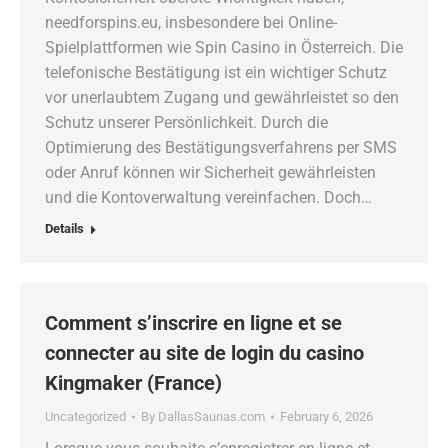
needforspins.eu, insbesondere bei Online-
Spielplattformen wie Spin Casino in Österreich. Die
telefonische Bestätigung ist ein wichtiger Schutz
vor unerlaubtem Zugang und gewährleistet so den
Schutz unserer Persönlichkeit. Durch die
Optimierung des Bestätigungsverfahrens per SMS
oder Anruf können wir Sicherheit gewährleisten
und die Kontoverwaltung vereinfachen. Doch…
Details
Comment s’inscrire en ligne et se
connecter au site de login du casino
Kingmaker (France)
Uncategorized
By
DallasSaunas.com
February 6, 2026