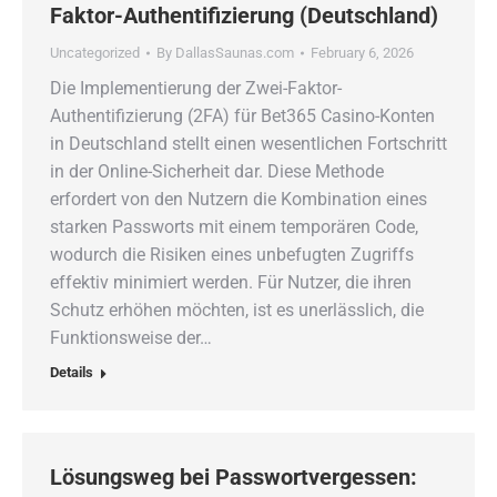
Faktor-Authentifizierung (Deutschland)
Uncategorized
By
DallasSaunas.com
February 6, 2026
Die Implementierung der Zwei-Faktor-
Authentifizierung (2FA) für Bet365 Casino-Konten
in Deutschland stellt einen wesentlichen Fortschritt
in der Online-Sicherheit dar. Diese Methode
erfordert von den Nutzern die Kombination eines
starken Passworts mit einem temporären Code,
wodurch die Risiken eines unbefugten Zugriffs
effektiv minimiert werden. Für Nutzer, die ihren
Schutz erhöhen möchten, ist es unerlässlich, die
Funktionsweise der…
Details
Lösungsweg bei Passwortvergessen: