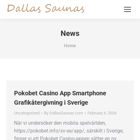
News
You are here:
Home
Pokobet Casino App Smartphone
Grafikåtergivning i Sverige
Uncategorized
By
DallasSaunas.com
February 6, 2026
När vi undersöker den mobila spelvärlden,
https://pokobet.info/sv-se/app/, särskilt i Sverige,
finner vi att Pokobet Casino-appen sätter en ny