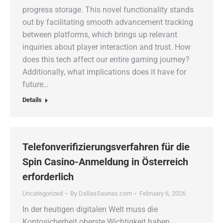
progress storage. This novel functionality stands
out by facilitating smooth advancement tracking
between platforms, which brings up relevant
inquiries about player interaction and trust. How
does this tech affect our entire gaming journey?
Additionally, what implications does it have for
future…
Details
Telefonverifizierungsverfahren für die
Spin Casino-Anmeldung in Österreich
erforderlich
Uncategorized
By
DallasSaunas.com
February 6, 2026
In der heutigen digitalen Welt muss die
Kontosicherheit oberste Wichtigkeit haben,