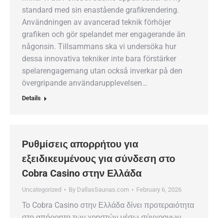
standard med sin enastående grafikrendering.
Användningen av avancerad teknik förhöjer
grafiken och gör spelandet mer engagerande än
någonsin. Tillsammans ska vi undersöka hur
dessa innovativa tekniker inte bara förstärker
spelarengagemang utan också inverkar på den
övergripande användarupplevelsen…
Details
Ρυθμίσεις απορρήτου για
εξειδικευμένους για σύνδεση στο
Cobra Casino στην Ελλάδα
Uncategorized
By
DallasSaunas.com
February 6, 2026
Το Cobra Casino στην Ελλάδα δίνει προτεραιότητα
στο απόρρητο των χρηστών μέσω σύγχρονων