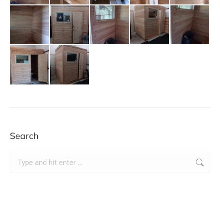
Search
Search: