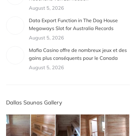
August 5, 2026
Data Export Function in The Dog House
Megaways Slot for Australia Records
August 5, 2026
Mafia Casino offre de nombreux jeux et des
gains plus conséquents pour le Canada
August 5, 2026
Dallas Saunas Gallery