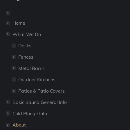
in
in
new
new
window
window
Home
What We Do
Decks
Fences
Metal Barns
Outdoor Kitchens
Patios & Patio Covers
Basic Sauna General Info
Cold Plunge Info
About