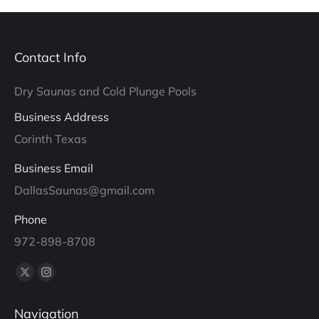
Contact Info
Dry Saunas and Cold Plunge Pools
Business Address
Corinth Texas
Business Email
DallasSaunas@gmail.com
Phone
972-898-8708
Find us on:
X
Instagram
page
page
Navigation
opens
opens