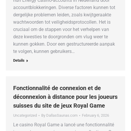
hun Energy Casino-accounts in Nederland door
accountblokkeringen. Diverse factoren kunnen tot
dergelijke problemen leiden, zoals kwijtgeraakte
wachtwoorden tot veiligheidsprotocollen. Het is
cruciaal om de stappen voor het verhelpen van
deze kwesties te doorgronden om vlug weer te
kunnen gokken. Door een gestructureerde aanpak
te volgen, kunnen gebruikers…
Details
Fonctionnalité de connexion et de
déconnexion à distance pour les joueurs
suisses du site de jeux Royal Game
Uncategorized
By
DallasSaunas.com
February 6, 2026
Le casino Royal Game a lancé une fonctionnalité