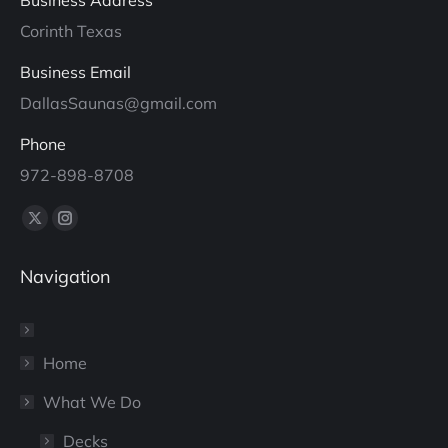
Corinth Texas
Business Email
DallasSaunas@gmail.com
Phone
972-898-8708
Find us on:
X
Instagram
page
page
Navigation
opens
opens
in
in
new
new
window
window
Home
What We Do
Decks