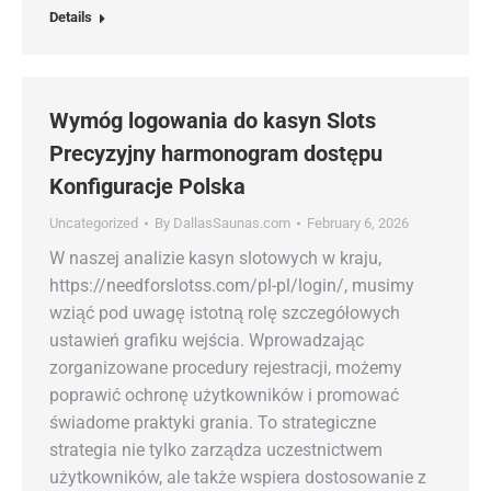
Details
Wymóg logowania do kasyn Slots
Precyzyjny harmonogram dostępu
Konfiguracje Polska
Uncategorized
By
DallasSaunas.com
February 6, 2026
W naszej analizie kasyn slotowych w kraju,
https://needforslotss.com/pl-pl/login/, musimy
wziąć pod uwagę istotną rolę szczegółowych
ustawień grafiku wejścia. Wprowadzając
zorganizowane procedury rejestracji, możemy
poprawić ochronę użytkowników i promować
świadome praktyki grania. To strategiczne
strategia nie tylko zarządza uczestnictwem
użytkowników, ale także wspiera dostosowanie z