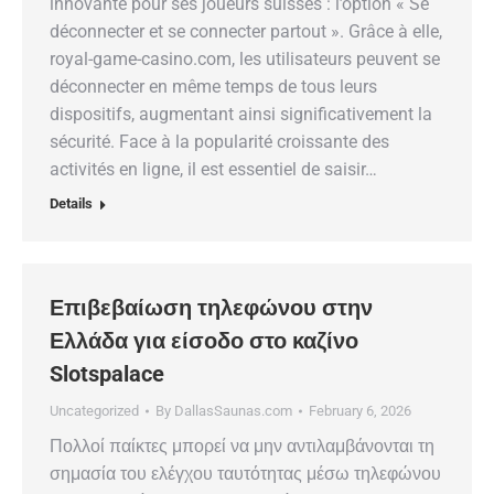
innovante pour ses joueurs suisses : l’option « Se
déconnecter et se connecter partout ». Grâce à elle,
royal-game-casino.com, les utilisateurs peuvent se
déconnecter en même temps de tous leurs
dispositifs, augmentant ainsi significativement la
sécurité. Face à la popularité croissante des
activités en ligne, il est essentiel de saisir…
Details
Επιβεβαίωση τηλεφώνου στην
Ελλάδα για είσοδο στο καζίνο
Slotspalace
Uncategorized
By
DallasSaunas.com
February 6, 2026
Πολλοί παίκτες μπορεί να μην αντιλαμβάνονται τη
σημασία του ελέγχου ταυτότητας μέσω τηλεφώνου