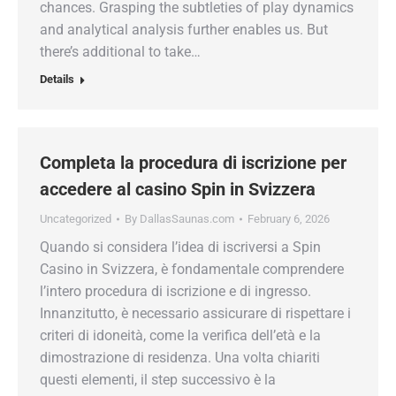
chances. Grasping the subtleties of play dynamics
and analytical analysis further enables us. But
there’s additional to take…
Details
Completa la procedura di iscrizione per
accedere al casino Spin in Svizzera
Uncategorized
By
DallasSaunas.com
February 6, 2026
Quando si considera l’idea di iscriversi a Spin
Casino in Svizzera, è fondamentale comprendere
l’intero procedura di iscrizione e di ingresso.
Innanzitutto, è necessario assicurare di rispettare i
criteri di idoneità, come la verifica dell’età e la
dimostrazione di residenza. Una volta chiariti
questi elementi, il step successivo è la