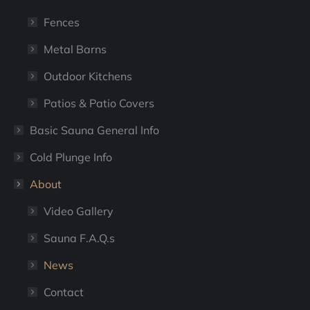
Fences
Metal Barns
Outdoor Kitchens
Patios & Patio Covers
Basic Sauna General Info
Cold Plunge Info
About
Video Gallery
Sauna F.A.Q.s
News
Contact