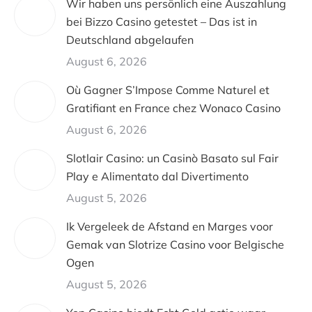
Wir haben uns persönlich eine Auszahlung
bei Bizzo Casino getestet – Das ist in
Deutschland abgelaufen
August 6, 2026
Où Gagner S’Impose Comme Naturel et
Gratifiant en France chez Wonaco Casino
August 6, 2026
Slotlair Casino: un Casinò Basato sul Fair
Play e Alimentato dal Divertimento
August 5, 2026
Ik Vergeleek de Afstand en Marges voor
Gemak van Slotrize Casino voor Belgische
Ogen
August 5, 2026