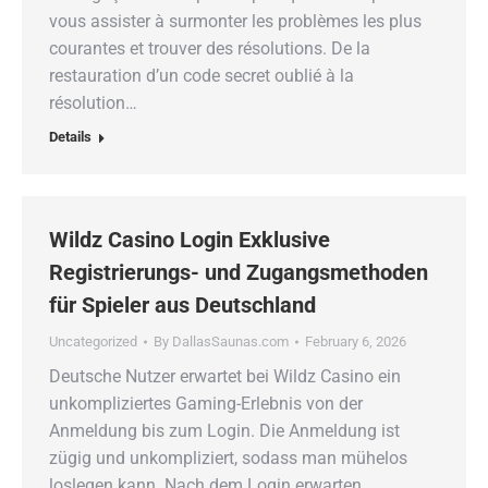
vous assister à surmonter les problèmes les plus
courantes et trouver des résolutions. De la
restauration d’un code secret oublié à la
résolution…
Details
Wildz Casino Login Exklusive
Registrierungs- und Zugangsmethoden
für Spieler aus Deutschland
Uncategorized
By
DallasSaunas.com
February 6, 2026
Deutsche Nutzer erwartet bei Wildz Casino ein
unkompliziertes Gaming-Erlebnis von der
Anmeldung bis zum Login. Die Anmeldung ist
zügig und unkompliziert, sodass man mühelos
loslegen kann. Nach dem Login erwarten