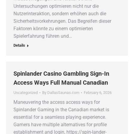
Untersuchungen optimieren nicht nur die
Nutzerinteraktion, sondern erhöhen auch die
Sicherheitsvorkehrungen. Das Begreifen dieser
Faktoren könnte zu einem optimierten
Spielerfahrung führen und…
Details
Spinlander Casino Gambling Sign-In
Access Ways Full Manual Canadian
Uncategorized
By
DallasSaunas.com
February 6, 2026
Maneuvering the access access ways for
Spinlander Gaming in the Canadian market is
essential for a seamless playing experience.
Gamers have multiple alternatives for profile
establishment and login, https://spin-lander-