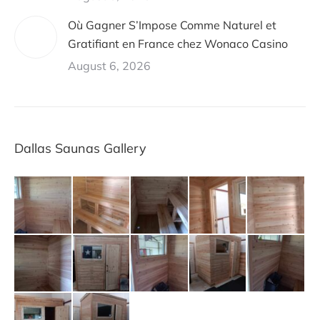
Où Gagner S’Impose Comme Naturel et
Gratifiant en France chez Wonaco Casino
August 6, 2026
Dallas Saunas Gallery