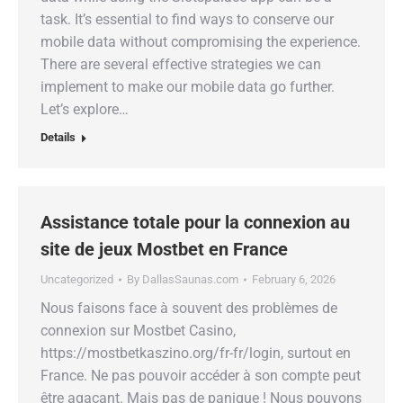
task. It’s essential to find ways to conserve our
mobile data without compromising the experience.
There are several effective strategies we can
implement to make our mobile data go further.
Let’s explore…
Details
Assistance totale pour la connexion au
site de jeux Mostbet en France
Uncategorized
By
DallasSaunas.com
February 6, 2026
Nous faisons face à souvent des problèmes de
connexion sur Mostbet Casino,
https://mostbetkaszino.org/fr-fr/login, surtout en
France. Ne pas pouvoir accéder à son compte peut
être agaçant. Mais pas de panique ! Nous pouvons