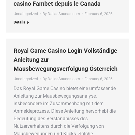
casino Fambet depuis le Canada
Uncategorized
By
DallasSaunas.com
February 6, 2026
Details
Royal Game Casino Login Vollständige
Anleitung zur
Mausbewegungsverfolgung Österreich
Uncategorized
By
DallasSaunas.com
February 6, 2026
Das Royal Game Casino bietet eine umfassende
Anleitung zur Mausbewegungsanalyse,
insbesondere im Zusammenhang mit dem
Anmeldeprozess. Diese Anleitung hervorhebt die
Bedeutung des Verständnisses des
Nutzerverhaltens durch die Verfolgung von
Mausbewegungen und Klicks. Solche