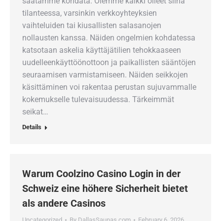
saatamme kohdata. Olemme kaikki olleet siinä
tilanteessa, varsinkin verkkoyhteyksien
vaihteluiden tai kiusallisten salasanojen
nollausten kanssa. Näiden ongelmien kohdatessa
katsotaan askelia käyttäjätilien tehokkaaseen
uudelleenkäyttöönottoon ja paikallisten sääntöjen
seuraamisen varmistamiseen. Näiden seikkojen
käsittäminen voi rakentaa perustan sujuvammalle
kokemukselle tulevaisuudessa. Tärkeimmät
seikat…
Details
Warum Coolzino Casino Login in der
Schweiz eine höhere Sicherheit bietet
als andere Casinos
Uncategorized
By
DallasSaunas.com
February 6, 2026