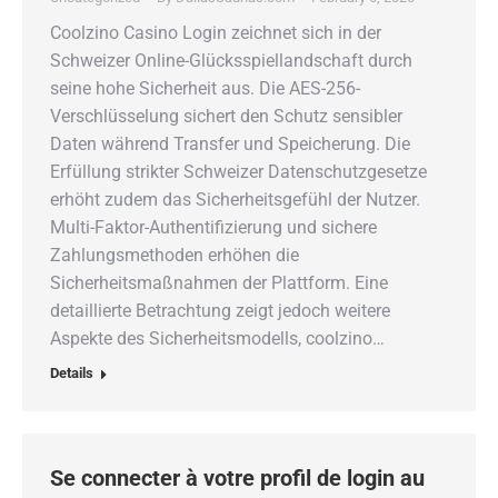
Coolzino Casino Login zeichnet sich in der
Schweizer Online-Glücksspiellandschaft durch
seine hohe Sicherheit aus. Die AES-256-
Verschlüsselung sichert den Schutz sensibler
Daten während Transfer und Speicherung. Die
Erfüllung strikter Schweizer Datenschutzgesetze
erhöht zudem das Sicherheitsgefühl der Nutzer.
Multi-Faktor-Authentifizierung und sichere
Zahlungsmethoden erhöhen die
Sicherheitsmaßnahmen der Plattform. Eine
detaillierte Betrachtung zeigt jedoch weitere
Aspekte des Sicherheitsmodells, coolzino…
Details
Se connecter à votre profil de login au