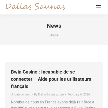
News
You are here:
Home
Bwin Casino : Incapable de se
connecter – Aide pour les utilisateurs
français
Uncategorized
By
DallasSaunas.com
February 6, 2026
Nombre de nous en France avons déjà fait face à