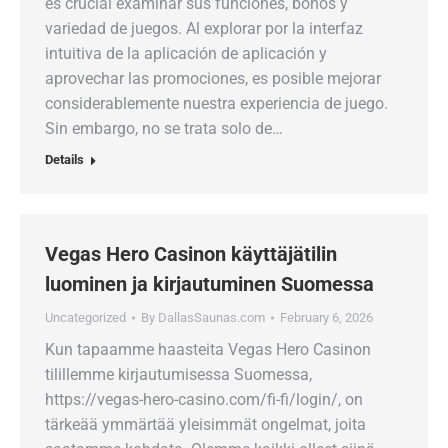
es crucial examinar sus funciones, bonos y
variedad de juegos. Al explorar por la interfaz
intuitiva de la aplicación de aplicación y
aprovechar las promociones, es posible mejorar
considerablemente nuestra experiencia de juego.
Sin embargo, no se trata solo de…
Details
Vegas Hero Casinon käyttäjätilin
luominen ja kirjautuminen Suomessa
Uncategorized
By
DallasSaunas.com
February 6, 2026
Kun tapaamme haasteita Vegas Hero Casinon
tilillemme kirjautumisessa Suomessa,
https://vegas-hero-casino.com/fi-fi/login/, on
tärkeää ymmärtää yleisimmät ongelmat, joita