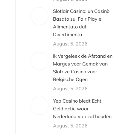
Slotlair Casino: un Casinò
Basato sul Fair Play e
Alimentato dal
Divertimento
August 5, 2026
Ik Vergeleek de Afstand en
Marges voor Gemak van
Slotrize Casino voor
Belgische Ogen
August 5, 2026
Yep Casino biedt Echt
Geld actie waar
Nederland van zal houden
August 5, 2026