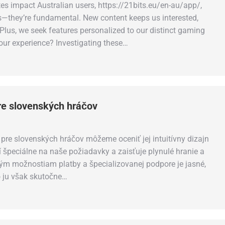
 impact Australian users, https://21bits.eu/en-au/app/,
es—they’re fundamental. New content keeps us interested,
 Plus, we seek features personalized to our distinct gaming
 our experience? Investigating these…
pre slovenských hráčov
 pre slovenských hráčov môžeme oceniť jej intuitívny dizajn
í špeciálne na naše požiadavky a zaisťuje plynulé hranie a
m možnostiam platby a špecializovanej podpore je jasné,
o ju však skutočne…