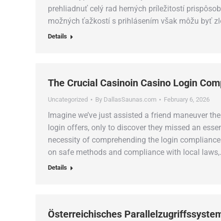
prehliadnuť celý rad herných príležitostí prispô
možných ťažkostí s prihlásením však môžu byť zl
Details
The Crucial Casinoin Casino Login Com
Uncategorized
By
DallasSaunas.com
February 6, 2026
Imagine we’ve just assisted a friend maneuver the
login offers, only to discover they missed an essent
necessity of comprehending the login compliance 
on safe methods and compliance with local laws
Details
Österreichisches Parallelzugriffssyste