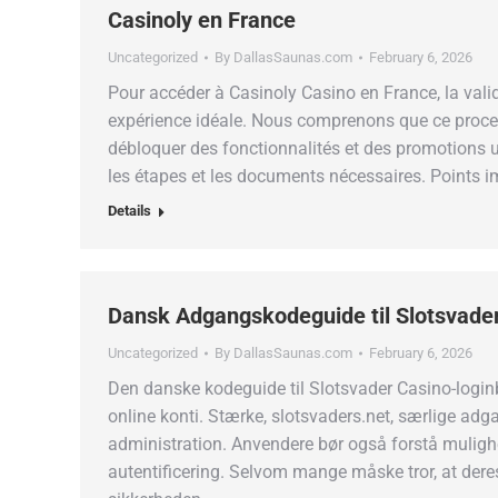
Casinoly en France
Uncategorized
By
DallasSaunas.com
February 6, 2026
Pour accéder à Casinoly Casino en France, la val
expérience idéale. Nous comprenons que ce process
débloquer des fonctionnalités et des promotions
les étapes et les documents nécessaires. Points 
Details
Dansk Adgangskodeguide til Slotsvade
Uncategorized
By
DallasSaunas.com
February 6, 2026
Den danske kodeguide til Slotsvader Casino-loginbru
online konti. Stærke, slotsvaders.net, særlige a
administration. Anvendere bør også forstå muligh
autentificering. Selvom mange måske tror, at deres