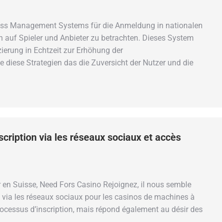
ccess Management Systems für die Anmeldung in nationalen
 auf Spieler und Anbieter zu betrachten. Dieses System
izierung in Echtzeit zur Erhöhung der
diese Strategien das die Zuversicht der Nutzer und die
scription via les réseaux sociaux et accès
r en Suisse, Need Fors Casino Rejoignez, il nous semble
n via les réseaux sociaux pour les casinos de machines à
rocessus d’inscription, mais répond également au désir des