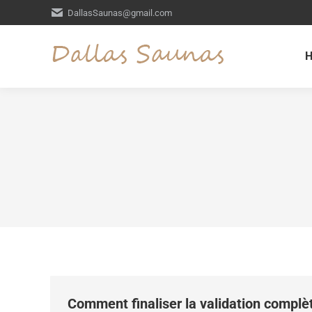
DallasSaunas@gmail.com
Comment finaliser la validation complè