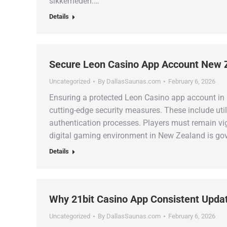
sikkerheden.…
Details
Secure Leon Casino App Account New 
Uncategorized
By
DallasSaunas.com
February 6, 2026
Ensuring a protected Leon Casino app account in
cutting-edge security measures. These include ut
authentication processes. Players must remain vigil
digital gaming environment in New Zealand is gov
Details
Why 21bit Casino App Consistent Updat
Uncategorized
By
DallasSaunas.com
February 6, 2026