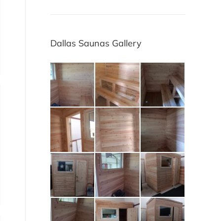
Dallas Saunas Gallery