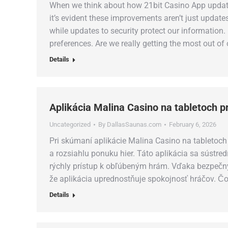
When we think about how 21bit Casino App updates
it’s evident these improvements aren’t just updat
while updates to security protect our information.
preferences. Are we really getting the most out of
Details
Aplikácia Malina Casino na tabletoch 
Uncategorized
By
DallasSaunas.com
February 6, 2026
Pri skúmaní aplikácie Malina Casino na tabletoch
a rozsiahlu ponuku hier. Táto aplikácia sa sústred
rýchly prístup k obľúbeným hrám. Vďaka bezpečný
že aplikácia uprednostňuje spokojnosť hráčov. Č
Details