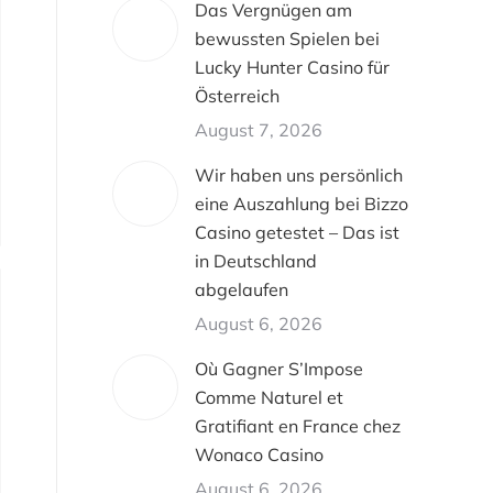
Das Vergnügen am
bewussten Spielen bei
Lucky Hunter Casino für
Österreich
August 7, 2026
Wir haben uns persönlich
eine Auszahlung bei Bizzo
Casino getestet – Das ist
in Deutschland
abgelaufen
August 6, 2026
Où Gagner S’Impose
Comme Naturel et
Gratifiant en France chez
Wonaco Casino
August 6, 2026