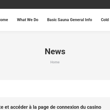
Home
What We Do
Basic Sauna General Info
Cold 
News
You are here:
Home
te et accéder à la page de connexion du casino