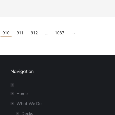
910
911
912
…
1087
→
Navigation
Home
What We Do
Decks