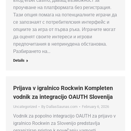
вход efbet casino, даващ възможност за
проучване на платформата без регистрация.
Тази опция помага на потенциалните играчи да
се запознаят с потребителския интерфейс и
опциите за игра от първа ръка. Играчите могат
да оценят своите интереси и игрови
предпочитания в непринудена обстановка.
Разбирането на…
Details
Prijava v igralnico Rockwin Kompleten
vodnik za integracijo OAUTH Slovenija
Uncategorized
By
DallasSaunas.com
February 6, 2026
Vodnik za popolno integracijo OAUTH za prijavo v
igralnico Rockwin za Slovenijo predstavlja
organiziran pristop k povečanju varnosti