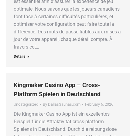
est essentiel afin d’assurer la expérience de jeu
optimale. Nous savons que les joueurs canadiens
font face à certaines difficultés particulières, et
optimiser votre configuration peut faire toute la
différence. Des mots de passe fiables aux mises à
jour de votre appareil, chaque détail compte. À
travers cet…
Details
Kingmaker Casino App – Cross-
Platform Spielen in Deutschland
Uncategorized
By
DallasSaunas.com
February 6, 2026
Die Kingmaker Casino App ist ein exzellentes
Beispiel für die Attraktivität cross-platform
Spielens in Deutschland. Durch die reibungslose