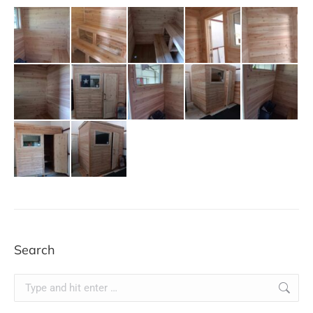
Search
Search: