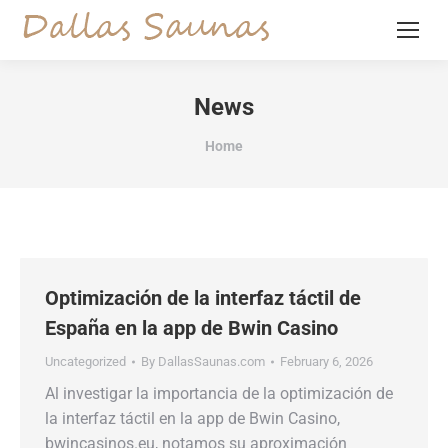
News
You are here:
Home
Optimización de la interfaz táctil de
España en la app de Bwin Casino
Uncategorized
By
DallasSaunas.com
February 6, 2026
Al investigar la importancia de la optimización de
la interfaz táctil en la app de Bwin Casino,
bwincasinos.eu, notamos su aproximación