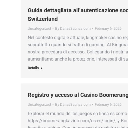
Guida dettagliata all’autenticazione so
Switzerland
Uncategorized
By
DallasSaunas.com
February 6, 2026
Nel contesto digitale attuale, kingmaker casino reg
soprattutto quando si tratta di gaming. Al Kingmake
nostra procedura di accesso. Collegando i nostri 
aumentiamo anche la protezione. Interessati di 
Details
Registro y acceso al Casino Boomerang
Uncategorized
By
DallasSaunas.com
February 6, 2026
Explorar el mundo de los juegos en línea es como
https://boomerangkazino.com/es-es/login/, y Boo
España a unirse. Con un proceso de registro e inici