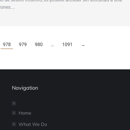
iones.…
978
979
980
…
1091
→
Navigation
Home
What We Do