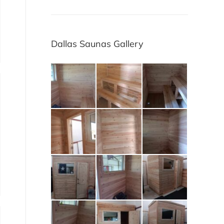
Dallas Saunas Gallery