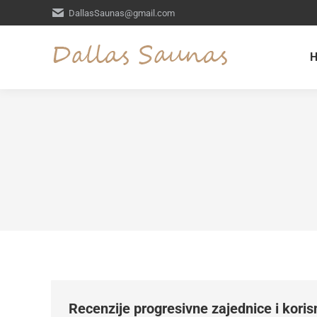
DallasSaunas@gmail.com
Recenzije progresivne zajednice i koris