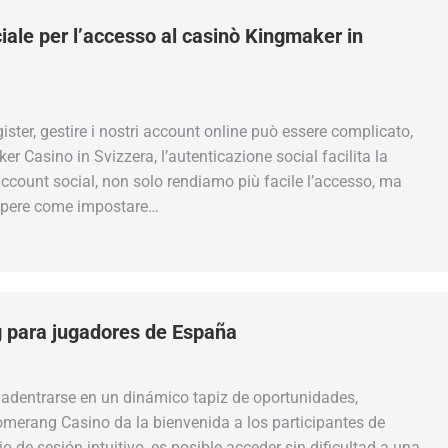
ciale per l’accesso al casinò Kingmaker in
ister, gestire i nostri account online può essere complicato,
r Casino in Svizzera, l’autenticazione social facilita la
account social, non solo rendiamo più facile l’accesso, ma
sapere come impostare…
 para jugadores de España
 adentrarse en un dinámico tapiz de oportunidades,
merang Casino da la bienvenida a los participantes de
o de sesión intuitivo, es posible acceder sin dificultad a una