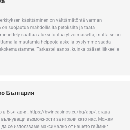
sa
erkityksen käsittäminen on välttämätöntä varman
 suojautua mahdollisilta petoksilta ja taata
nettely saattaa aluksi tuntua ylivoimaiselta, mutta se on
udattamalla muutamia helppoja askelia pystymme saada
miskokemustamme. Tarkastellaanpa, kuinka pääset liikkeelle
ino България
в България, https://bwincasinos.eu/bg/app/, става
 вълнуващи възможности за играчи като нас. Можем
и да се използваме максимално от нашето гейминг