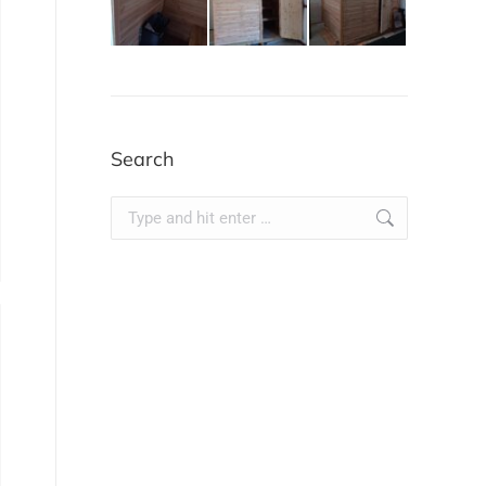
Search
Search: