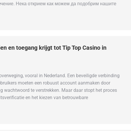
ечение. Нека открием как можем да подобрим нашите
n en toegang krijgt tot Tip Top Casino in
 overweging, vooral in Nederland. Een beveiligde verbinding
 Gebruikers moeten een robuust account aanmaken door
g wachtwoord te verstrekken. Maar daar stopt het proces
eitsverificatie en het kiezen van betrouwbare