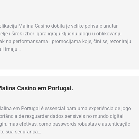
likacija Malina Casino dobila je velike pohvale unutar
lje i širok izbor igara igraju ključnu ulogu u oblikovanju
sak na performansama i promocijama koje, čini se, rezoniraju
u i imaju…
Malina Casino em Portugal.
alina em Portugal é essencial para uma experiência de jogo
ortância de resguardar dados sensíveis no mundo digital
gin, mas efetivas, como passwords robustas e autenticação
nte sua segurança…