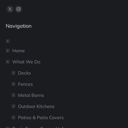
Find us on:
X
Instagram
page
page
Navigation
opens
opens
in
in
new
new
window
window
Home
What We Do
Decks
Fences
Metal Barns
Outdoor Kitchens
Patios & Patio Covers