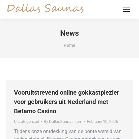
News
You are here:
Home
Vooruitstrevend online gokkastplezier
voor gebruikers uit Nederland met
Betamo Casino
Uncategorized
By
DallasSaunas.com
February 10, 2026
Tijdens onze ontdekking van de bonte wereld van