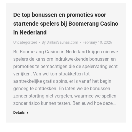
De top bonussen en promoties voor
startende spelers bij Boomerang Casino
in Nederland
Uncategorized
By
DallasSaunas.com
February 10, 2026
Bij Boomerang Casino in Nederland krijgen nieuwe
spelers de kans om indrukwekkende bonussen en
promoties te bemachtigen die de spelervaring echt
verrijken. Van welkomstpakketten tot
aantrekkelijke gratis spins, er is vanaf het begin
genoeg te ontdekken. En laten we de bonussen
zonder storting niet vergeten, waarmee we spellen
zonder risico kunnen testen. Benieuwd hoe deze…
Details