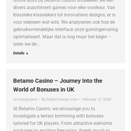
online slots bij Betamo Casino ontdekken we een
divers assortiment games voor elke voorkeur. Van
klassieke klassiekers tot innovatieve designs, er is
voor iedereen wat wils. We analyseren ook hoe de
gebruiksvriendelijke interface onze gamingervaring
optimaliseert. Maar dat is nog maar het begin –
laten we de…
Details
Betamo Casino – Journey Into the
World of Bonuses in UK
Uncategorized
By
DallasSaunas.com
February 10, 2026
At Betamo Casino, we encourage you to
investigate a terrain brimming with bonuses
tailored for UK players. From attractive welcome
packages to exciting free spins, there’s much to