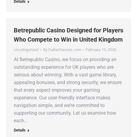
Details
Betrepublic Casino Designed for Players
Who Compete to Win in United Kingdom
Uncategorized
By
DallasSaunas.com
February 10, 2026
At Betrepublic Casino, we focus on providing an
outstanding experience for UK players who are
serious about winning. With a vast game library,
appealing bonuses, and strong security, we ensure
that every aspect improves your gaming
experience. Our user-friendly interface makes
navigation simple, and we’re committed to
supporting our community. Let us examine how
each…
Details