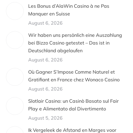
Les Bonus d’AlaWin Casino à ne Pas
Manquer en Suisse
August 6, 2026
Wir haben uns persönlich eine Auszahlung
bei Bizzo Casino getestet – Das ist in
Deutschland abgelaufen
August 6, 2026
Où Gagner S’Impose Comme Naturel et
Gratifiant en France chez Wonaco Casino
August 6, 2026
Slotlair Casino: un Casinò Basato sul Fair
Play e Alimentato dal Divertimento
August 5, 2026
Ik Vergeleek de Afstand en Marges voor