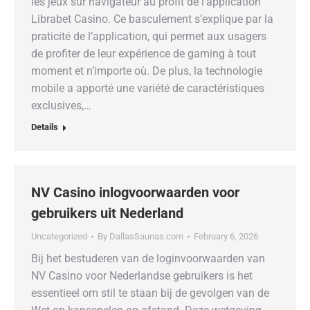
les jeux sur navigateur au profit de l’application
Librabet Casino. Ce basculement s’explique par la
praticité de l’application, qui permet aux usagers
de profiter de leur expérience de gaming à tout
moment et n’importe où. De plus, la technologie
mobile a apporté une variété de caractéristiques
exclusives,…
Details
NV Casino inlogvoorwaarden voor
gebruikers uit Nederland
Uncategorized
By
DallasSaunas.com
February 6, 2026
Bij het bestuderen van de loginvoorwaarden van
NV Casino voor Nederlandse gebruikers is het
essentieel om stil te staan bij de gevolgen van de