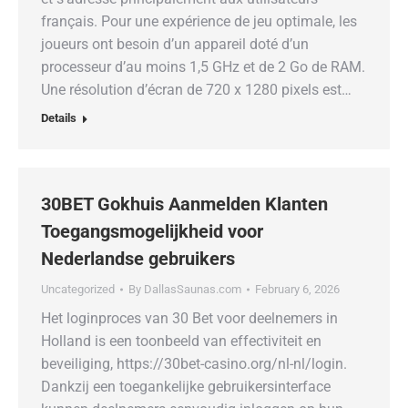
français. Pour une expérience de jeu optimale, les
joueurs ont besoin d’un appareil doté d’un
processeur d’au moins 1,5 GHz et de 2 Go de RAM.
Une résolution d’écran de 720 x 1280 pixels est…
Details
30BET Gokhuis Aanmelden Klanten
Toegangsmogelijkheid voor
Nederlandse gebruikers
Uncategorized
By
DallasSaunas.com
February 6, 2026
Het loginproces van 30 Bet voor deelnemers in
Holland is een toonbeeld van effectiviteit en
beveiliging, https://30bet-casino.org/nl-nl/login.
Dankzij een toegankelijke gebruikersinterface