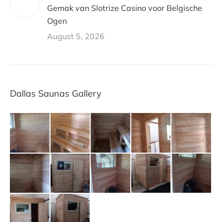
Gemak van Slotrize Casino voor Belgische
Ogen
August 5, 2026
Dallas Saunas Gallery