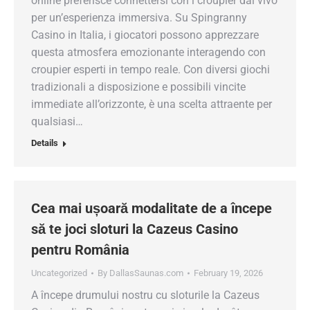
online preferisce connettersi con i croupier dal vivo
per un’esperienza immersiva. Su Spingranny
Casino in Italia, i giocatori possono apprezzare
questa atmosfera emozionante interagendo con
croupier esperti in tempo reale. Con diversi giochi
tradizionali a disposizione e possibili vincite
immediate all’orizzonte, è una scelta attraente per
qualsiasi…
Details
Cea mai ușoară modalitate de a începe
să te joci sloturi la Cazeus Casino
pentru România
Uncategorized
By
DallasSaunas.com
February 19, 2026
A începe drumului nostru cu sloturile la Cazeus