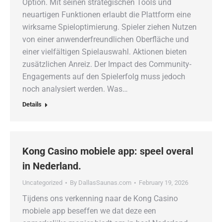
Option. Mit seinen strategischen Tools und
neuartigen Funktionen erlaubt die Plattform eine
wirksame Spieloptimierung. Spieler ziehen Nutzen
von einer anwenderfreundlichen Oberfläche und
einer vielfältigen Spielauswahl. Aktionen bieten
zusätzlichen Anreiz. Der Impact des Community-
Engagements auf den Spielerfolg muss jedoch
noch analysiert werden. Was…
Details
Kong Casino mobiele app: speel overal
in Nederland.
Uncategorized
By
DallasSaunas.com
February 19, 2026
Tijdens ons verkenning naar de Kong Casino
mobiele app beseffen we dat deze een