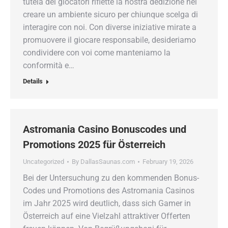
tutela dei giocatori riflette la nostra dedizione nel
creare un ambiente sicuro per chiunque scelga di
interagire con noi. Con diverse iniziative mirate a
promuovere il giocare responsabile, desideriamo
condividere con voi come manteniamo la
conformità e…
Details
Astromania Casino Bonuscodes und
Promotions 2025 für Österreich
Uncategorized
By
DallasSaunas.com
February 19, 2026
Bei der Untersuchung zu den kommenden Bonus-
Codes und Promotions des Astromania Casinos
im Jahr 2025 wird deutlich, dass sich Gamer in
Österreich auf eine Vielzahl attraktiver Offerten