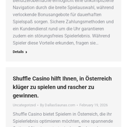
Benutzeroberfläche ermöglicht eine unkomplizierte
Navigation durch die breite Spielauswahl, während
verlockende Bonusangebote für dauerhaften
Spielspaß sorgen. Sichere Zahlungsmethoden und
ein Kundendienst rund um die Uhr garantieren
zudem ein störungsfreies Spielerlebnis. Während
Spieler diese Vorteile erkunden, fragen sie…
Details
Shuffle Casino hilft Ihnen, in Österreich
klüger zu spielen und rascher zu
gewinnen.
Uncategorized
By
DallasSaunas.com
February 19, 2026
Shuffle Casino bietet Spielern in Österreich, die ihr
Spielerlebnis optimieren möchten, eine spannende