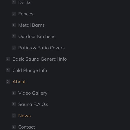
Decks
Fences
Metal Barns
Outdoor Kitchens
Patios & Patio Covers
Basic Sauna General Info
Cold Plunge Info
About
Video Gallery
Sauna F.A.Q.s
News
Contact