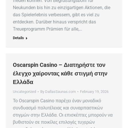
freuen können. Von Begrüßungsboni für
Neukunden bis hin zu einzigartigen Aktionen, die
das Spielerlebnis verbessern, gibt es viel zu
entdecken. Darüber hinaus verspricht das
Treueprogramm Prämien für alle,…
Details
Oscarspin Casino – Διατηρήστε τον
έλεγχο χαίροντας κάθε στιγμή στην
Ελλάδα
Uncategorized
By
DallasSaunas.com
February 19, 2026
Το Oscarspin Casino παρέχει έναν μοναδικό
συνδυασμό πολυτέλειας και συναρπαστικών
στιγμών στην Ελλάδα. Οι επισκέπτες μπορούν να
βυθιστούν σε ποικίλες επιλογές τυχερών