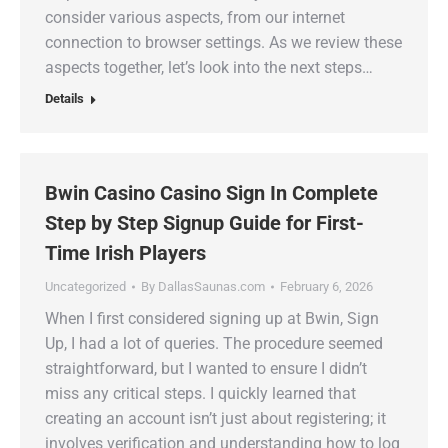
consider various aspects, from our internet
connection to browser settings. As we review these
aspects together, let’s look into the next steps…
Details
Bwin Casino Casino Sign In Complete
Step by Step Signup Guide for First-
Time Irish Players
Uncategorized
By
DallasSaunas.com
February 6, 2026
When I first considered signing up at Bwin, Sign
Up, I had a lot of queries. The procedure seemed
straightforward, but I wanted to ensure I didn’t
miss any critical steps. I quickly learned that
creating an account isn’t just about registering; it
involves verification and understanding how to log