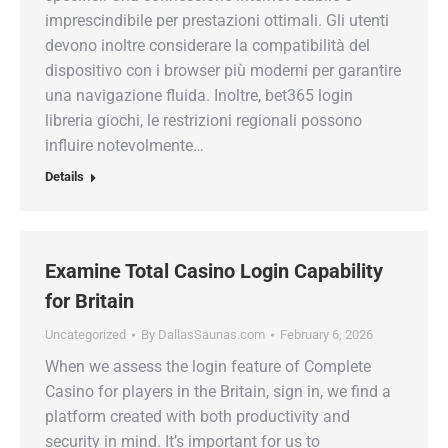
imprescindibile per prestazioni ottimali. Gli utenti
devono inoltre considerare la compatibilità del
dispositivo con i browser più moderni per garantire
una navigazione fluida. Inoltre, bet365 login
libreria giochi, le restrizioni regionali possono
influire notevolmente…
Details
Examine Total Casino Login Capability
for Britain
Uncategorized
By
DallasSaunas.com
February 6, 2026
When we assess the login feature of Complete
Casino for players in the Britain, sign in, we find a
platform created with both productivity and
security in mind. It’s important for us to