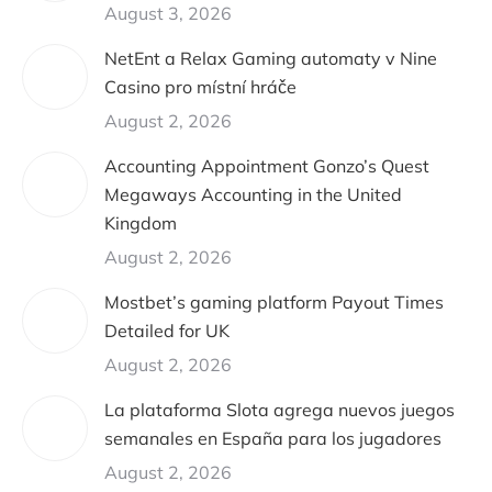
August 3, 2026
NetEnt a Relax Gaming automaty v Nine
Casino pro místní hráče
August 2, 2026
Accounting Appointment Gonzo’s Quest
Megaways Accounting in the United
Kingdom
August 2, 2026
Mostbet’s gaming platform Payout Times
Detailed for UK
August 2, 2026
La plataforma Slota agrega nuevos juegos
semanales en España para los jugadores
August 2, 2026