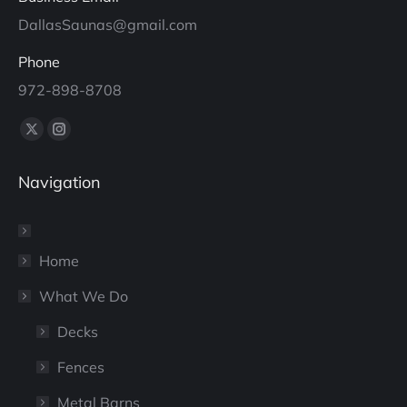
DallasSaunas@gmail.com
Phone
972-898-8708
Find us on:
X
Instagram
page
page
Navigation
opens
opens
in
in
new
new
window
window
Home
What We Do
Decks
Fences
Metal Barns