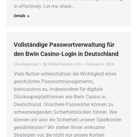
in effectively. Let me share…
Details
Vollständige Passwortverwaltung für
den Bwin Casino-Login in Deutschland
Uncategorized
By
DallasSaunas.com
February 6, 2026
Viele Nutzer unterschätzen die Wichtigkeit eines
geschützten Passwortmanagements,
bwincasinos.eu, insbesondere für digitale
Glücksspielplattformen wie Bwin Casino in
Deutschland. Unsichere Passwörter können zu
schwerwiegenden Sicherheitslücken führen. Wie
können wir also die Sicherheit unserer Spielkonten
gewährleisten? Wir stellen Ihnen wirksame
Strategien vor, die nicht nur unsere Konten