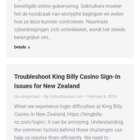
beveiligde online gokervaring. Gebruikers moeten
het de noodzaak van encryptie begrijpen en weten
hoe ze deze kunnen controleren. Naarmate
cyberdreigingen zich ontwikkelen, wordt het steeds
belangrijker om…
Details
Troubleshoot King Billy Casino Sign-In
Issues for New Zealand
Uncategorized
By
DallasSaunas.com
February 6, 2026
When we experience login difficulties at King Billy
Casino in New Zealand, https://kingbilly-
nz.com/login/, it can be annoying. Understanding
the common factors behind these challenges can
help us resolve them efficiently. We need to