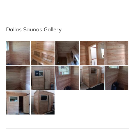
Dallas Saunas Gallery