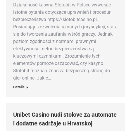
Działalność kasyna Slotobit w Polsce wywołuje
istotne pytania dotyczące uprawnień i procedur
bezpieczeństwa https://slotobitcasino.pl.
Posiadając zezwolenia uznanych jurysdykcji, stara
się do tworzenia zaufania wśród graczy. Jednak
poziom zgodności z normami prawnymi i
efektywność metod bezpieczeństwa są
kluczowymi czynnikami. Zrozumienie tych
elementów pomoże oszacować, czy kasyno
Slotobit można uznać za bezpieczną stronę do
gier online. Jakie…
Details
Unibet Casino nudi stolove za automate
i dodatne sadržaje u Hrvatskoj