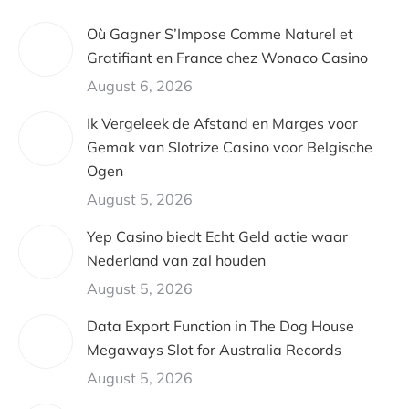
Où Gagner S’Impose Comme Naturel et
Gratifiant en France chez Wonaco Casino
August 6, 2026
Ik Vergeleek de Afstand en Marges voor
Gemak van Slotrize Casino voor Belgische
Ogen
August 5, 2026
Yep Casino biedt Echt Geld actie waar
Nederland van zal houden
August 5, 2026
Data Export Function in The Dog House
Megaways Slot for Australia Records
August 5, 2026