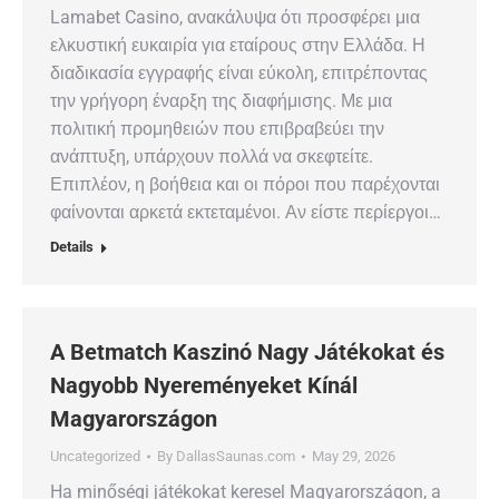
Lamabet Casino, ανακάλυψα ότι προσφέρει μια
ελκυστική ευκαιρία για εταίρους στην Ελλάδα. Η
διαδικασία εγγραφής είναι εύκολη, επιτρέποντας
την γρήγορη έναρξη της διαφήμισης. Με μια
πολιτική προμηθειών που επιβραβεύει την
ανάπτυξη, υπάρχουν πολλά να σκεφτείτε.
Επιπλέον, η βοήθεια και οι πόροι που παρέχονται
φαίνονται αρκετά εκτεταμένοι. Αν είστε περίεργοι…
Details
A Betmatch Kaszinó Nagy Játékokat és
Nagyobb Nyereményeket Kínál
Magyarországon
Uncategorized
By
DallasSaunas.com
May 29, 2026
Ha minőségi játékokat keresel Magyarországon, a