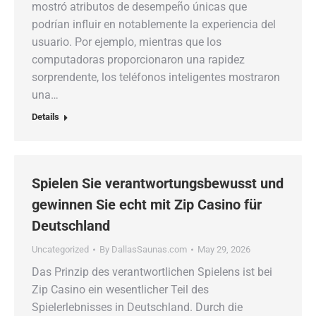
mostró atributos de desempeño únicas que
podrían influir en notablemente la experiencia del
usuario. Por ejemplo, mientras que los
computadoras proporcionaron una rapidez
sorprendente, los teléfonos inteligentes mostraron
una…
Details
Spielen Sie verantwortungsbewusst und
gewinnen Sie echt mit Zip Casino für
Deutschland
Uncategorized
By
DallasSaunas.com
May 29, 2026
Das Prinzip des verantwortlichen Spielens ist bei
Zip Casino ein wesentlicher Teil des
Spielerlebnisses in Deutschland. Durch die