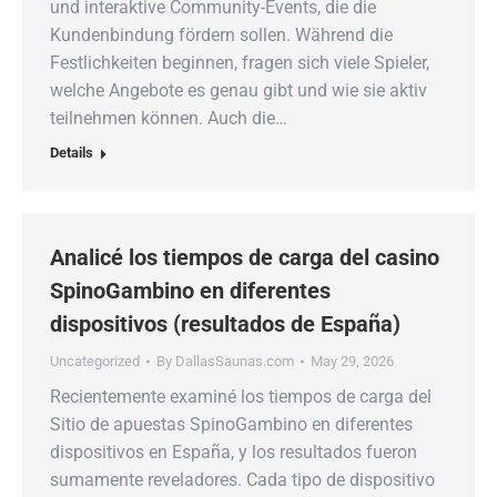
und interaktive Community-Events, die die
Kundenbindung fördern sollen. Während die
Festlichkeiten beginnen, fragen sich viele Spieler,
welche Angebote es genau gibt und wie sie aktiv
teilnehmen können. Auch die…
Details
Analicé los tiempos de carga del casino
SpinoGambino en diferentes
dispositivos (resultados de España)
Uncategorized
By
DallasSaunas.com
May 29, 2026
Recientemente examiné los tiempos de carga del
Sitio de apuestas SpinoGambino en diferentes
dispositivos en España, y los resultados fueron
sumamente reveladores. Cada tipo de dispositivo