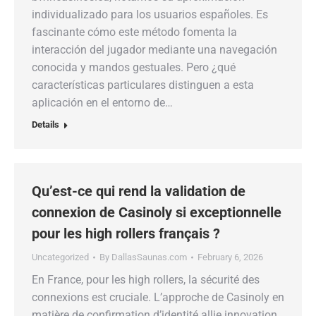
individualizado para los usuarios españoles. Es
fascinante cómo este método fomenta la
interacción del jugador mediante una navegación
conocida y mandos gestuales. Pero ¿qué
características particulares distinguen a esta
aplicación en el entorno de…
Details
Qu’est-ce qui rend la validation de
connexion de Casinoly si exceptionnelle
pour les high rollers français ?
Uncategorized
By
DallasSaunas.com
February 6, 2026
En France, pour les high rollers, la sécurité des
connexions est cruciale. L’approche de Casinoly en
matière de confirmation d’identité allie innovation