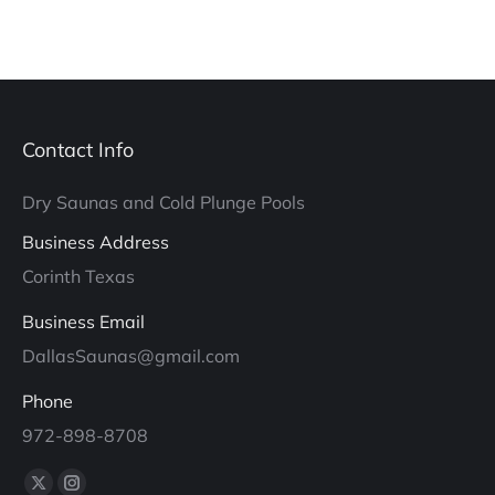
Contact Info
Dry Saunas and Cold Plunge Pools
Business Address
Corinth Texas
Business Email
DallasSaunas@gmail.com
Phone
972-898-8708
Find us on: