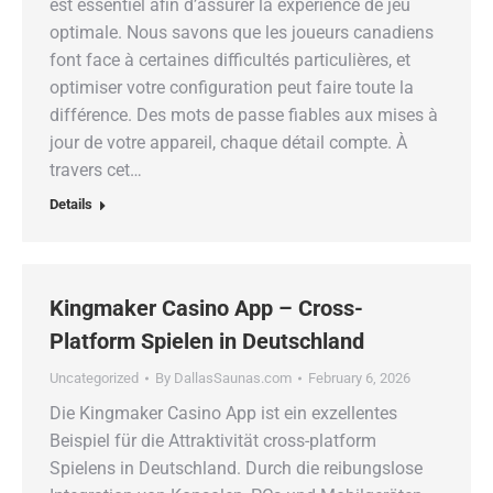
est essentiel afin d’assurer la expérience de jeu
optimale. Nous savons que les joueurs canadiens
font face à certaines difficultés particulières, et
optimiser votre configuration peut faire toute la
différence. Des mots de passe fiables aux mises à
jour de votre appareil, chaque détail compte. À
travers cet…
Details
Kingmaker Casino App – Cross-
Platform Spielen in Deutschland
Uncategorized
By
DallasSaunas.com
February 6, 2026
Die Kingmaker Casino App ist ein exzellentes
Beispiel für die Attraktivität cross-platform
Spielens in Deutschland. Durch die reibungslose