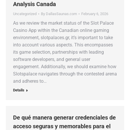
Analysis Canada
Uncategorized
By
DallasSaunas.com
February 6, 2026
As we review the market status of the Slot Palace
Casino App within the Canadian online gaming
environment, slotpalaces.gr, it’s important to take
into account various aspects. This encompasses
its game selection, partnerships with leading
software developers, and general user
engagement. Additionally, we should examine how
Slotspalace navigates through the contested arena
and adheres to…
Details
De qué manera generar credenciales de
acceso seguras y memorables para el