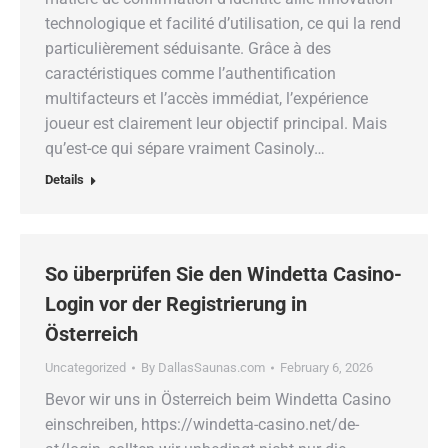
technologique et facilité d’utilisation, ce qui la rend
particulièrement séduisante. Grâce à des
caractéristiques comme l’authentification
multifacteurs et l’accès immédiat, l’expérience
joueur est clairement leur objectif principal. Mais
qu’est-ce qui sépare vraiment Casinoly…
Details
So überprüfen Sie den Windetta Casino-
Login vor der Registrierung in
Österreich
Uncategorized
By
DallasSaunas.com
February 6, 2026
Bevor wir uns in Österreich beim Windetta Casino
einschreiben, https://windetta-casino.net/de-