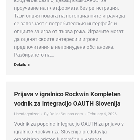
вход efbet casino, даващ възможност за
проучване на платформата без регистрация.
Тази опция помага на потенциалните играчи да
се запознаят с потребителския интерфейс и
опциите за игра от първа ръка. Играчите могат
да оценят своите интереси и игрови
предпочитания в непринудена обстановка.
Разбирането на…
Details
Prijava v igralnico Rockwin Kompleten
vodnik za integracijo OAUTH Slovenija
Uncategorized
By
DallasSaunas.com
February 6, 2026
Vodnik za popolno integracijo OAUTH za prijavo v
igralnico Rockwin za Slovenijo predstavlja
organiziran pristop k povečanju varnosti