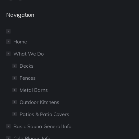
X
Instagram
page
page
Navigation
opens
opens
in
in
new
new
window
window
Home
What We Do
Decks
Fences
Metal Barns
Outdoor Kitchens
Patios & Patio Covers
Basic Sauna General Info
Cold Plunge Info