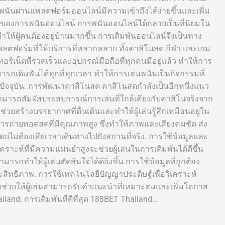
พนันผ่านแพลตฟอร์มออนไลน์มีความเข้าถึงได้ง่ายขึ้นและเพิ่ม
ของการพนันออนไลน์ การพนันออนไลน์ได้กลายเป็นที่นิยมใน
่ทำให้ผู้คนต้องอยู่บ้านมากขึ้น การเดิมพันออนไลน์จึงเป็นทาง
พลตฟอร์มที่ให้บริการที่หลากหลาย ทั้งคาสิโนสด กีฬา และเกม
อินเทอร์เน็ตที่รวดเร็วและอุปกรณ์มือถือที่ทุกคนมีอยู่แล้ว ทำให้การ
รถเดิมพันได้ทุกที่ทุกเวลา ทำให้การเล่นพนันเป็นกิจกรรมที่
จจุบัน. การพัฒนาคาสิโนสด คาสิโนสดกำลังเป็นอีกหนึ่งแนว
ามารถสัมผัสประสบการณ์การเล่นที่ใกล้เคียงกับคาสิโนจริงจาก
วยสร้างบรรยากาศที่ตื่นเต้นและทำให้ผู้เล่นรู้สึกเหมือนอยู่ใน
ารถ่ายทอดสดที่มีคุณภาพสูง ซึ่งทำให้ภาพและเสียงคมชัด ส่ง
โดยไม่ต้องเสียเวลาเดินทางไปยังสถานที่จริง. การใช้ข้อมูลและ
าะห์ที่มีความแม่นยำสูงจะช่วยผู้เล่นในการเดิมพันได้ดีขึ้น
ถทำให้ผู้เล่นตัดสินใจได้ดียิ่งขึ้น การใช้ข้อมูลที่ถูกต้อง
ะสิทธิภาพ. การใช้เทคโนโลยีปัญญาประดิษฐ์เพื่อวิเคราะห์
ยช่วยให้ผู้เล่นสามารถรับคำแนะนำที่เหมาะสมและเพิ่มโอกาส
and: การเดิมพันที่ดีที่สุด 188BET Thailand…