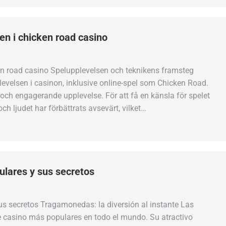
en i chicken road casino
en road casino Spelupplevelsen och teknikens framsteg
levelsen i casinon, inklusive online-spel som Chicken Road.
 och engagerande upplevelse. För att få en känsla för spelet
ch ljudet har förbättrats avsevärt, vilket…
ulares y sus secretos
s secretos Tragamonedas: la diversión al instante Las
e casino más populares en todo el mundo. Su atractivo