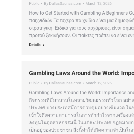
Public
By
DallasSaunas.com
March 12, 2026
How to Get Started with Gambling A Beginner's 
παιχνιδιών Τα τυχερά παιχνίδια είναι μια δημοφι
στρατηγική. Ειδικά για τους αρχάριους, είναι σημ
προτού ξεκινήσουν. Οι παίκτες πρέπει να είναι εν
Details
Gambling Laws Around the World: Impo
Public
By
DallasSaunas.com
March 12, 2026
Gambling Laws Around the World: Importance a
กิจกรรมที่มีมานานในหลายวัฒนธรรมทั่วโลก อย่าง
ประเทศ บางประเทศมีการควบคุมอย่างเข้มงวด ในขณ
เข้าใจถึงความสามารถในการทำกำไรจากเครื่องเล่น
ลงทุนในอุตสาหกรรมนี้ ในแต่ละประเทศ กฎหมายกา
เป็นอยู่ของประชาชน สิ่งนี้ทำให้เกิดความจำเป