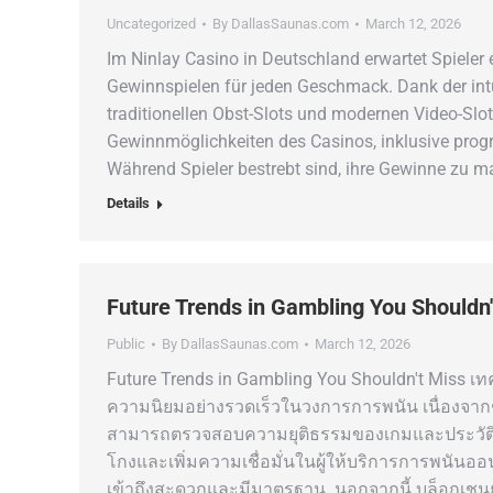
Uncategorized
By
DallasSaunas.com
March 12, 2026
Im Ninlay Casino in Deutschland erwartet Spieler
Gewinnspielen für jeden Geschmack. Dank der intu
traditionellen Obst-Slots und modernen Video-Slot
Gewinnmöglichkeiten des Casinos, inklusive progr
Während Spieler bestrebt sind, ihre Gewinne zu 
Details
Future Trends in Gambling You Shouldn'
Public
By
DallasSaunas.com
March 12, 2026
Future Trends in Gambling You Shouldn't Miss 
ความนิยมอย่างรวดเร็วในวงการการพนัน เนื่องจากช
สามารถตรวจสอบความยุติธรรมของเกมและประวัติกา
โกงและเพิ่มความเชื่อมั่นในผู้ให้บริการการพนันออน
เข้าถึงสะดวกและมีมาตรฐาน. นอกจากนี้ บล็อกเชนยั