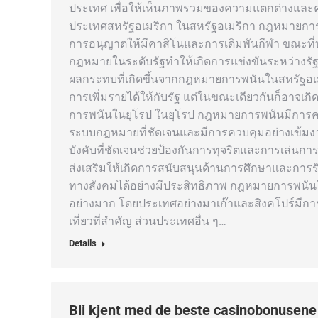
ประเทศ เพื่อให้เห็นภาพรวมของความแตกต่าง
ประเทศสหรัฐอเมริกา ในสหรัฐอเมริกา กฎหมายการ
การอนุญาตให้มีคาสิโนและการเดิมพันกีฬา ขณะที่
กฎหมายในระดับรัฐทำให้เกิดการแข่งขันระหว่างรัฐต
ผลกระทบที่เกิดขึ้นจากกฎหมายการพนันในสหรัฐอเม
การเพิ่มรายได้ให้กับรัฐ แต่ในขณะเดียวกันก็อาจ
การพนันในยุโรป ในยุโรป กฎหมายการพนันมีการค
ระบบกฎหมายที่ชัดเจนและมีการควบคุมอย่างเข้มงวด 
บังคับที่ชัดเจนช่วยป้องกันการทุจริตและการเล่นก
ส่งเสริมให้เกิดการสนับสนุนด้านการศึกษาและการร
ทางสังคมได้อย่างมีประสิทธิภาพ กฎหมายการพนัน
อย่างมาก โดยประเทศอย่างมาเก๊าและสิงคโปร์มีกา
เที่ยวที่สำคัญ ส่วนประเทศอื่น ๆ…
Details
Bli kjent med de beste casinobonusene