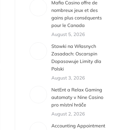
Mafia Casino offre de
nombreux jeux et des
gains plus conséquents
pour le Canada
August 5, 2026
Stawki na Własnych
Zasadach: Oscarspin
Dopasowuje Limity dla
Polski
August 3, 2026
NetEnt a Relax Gaming
automaty v Nine Casino
pro místní hráče
August 2, 2026
Accounting Appointment