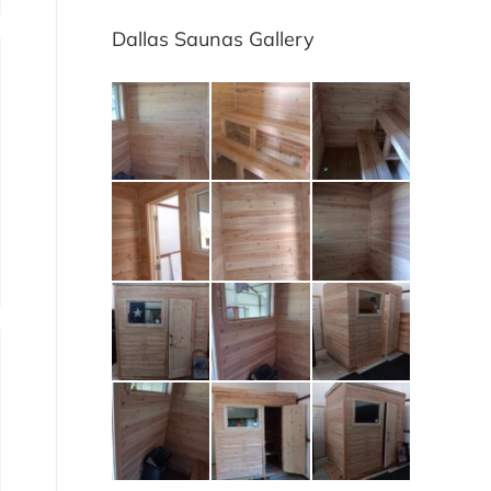
Dallas Saunas Gallery