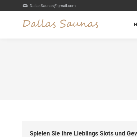
DallasSaunas@gmail.com
Spielen Sie Ihre Lieblings Slots und Ge