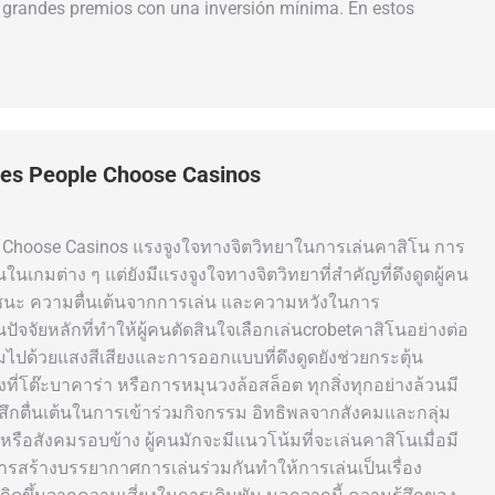
ar grandes premios con una inversión mínima. En estos
es People Choose Casinos
 Choose Casinos แรงจูงใจทางจิตวิทยาในการเล่นคาสิโน การ
นเกมต่าง ๆ แต่ยังมีแรงจูงใจทางจิตวิทยาที่สำคัญที่ดึงดูดผู้คน
ชนะ ความตื่นเต้นจากการเล่น และความหวังในการ
ปัจจัยหลักที่ทำให้ผู้คนตัดสินใจเลือกเล่นcrobetคาสิโนอย่างต่อ
มไปด้วยแสงสีเสียงและการออกแบบที่ดึงดูดยังช่วยกระตุ้น
ที่โต๊ะบาคาร่า หรือการหมุนวงล้อสล็อต ทุกสิ่งทุกอย่างล้วนมี
ึกตื่นเต้นในการเข้าร่วมกิจกรรม อิทธิพลจากสังคมและกลุ่ม
อนหรือสังคมรอบข้าง ผู้คนมักจะมีแนวโน้มที่จะเล่นคาสิโนเมื่อมี
 การสร้างบรรยากาศการเล่นร่วมกันทำให้การเล่นเป็นเรื่อง