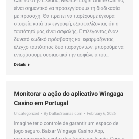
Casino στην Ελλάδα, Neon54 Login Online Casino,
είναι σημαντικό να προσεγγίσουμε τη διαδικασία
με προσοχή. Θα πρέπει να παρέχουμε έγκυρα
στοιχεία κατά την εγγραφή, εξασφαλίζοντας ότι η
ταυτότητά μας είναι ασφαλής. Επιλέγοντας έναν
δυνατό κωδικό πρόσβασης και εφαρμόζοντας
έλεγχο ταυτότητας δύο παραγόντων, μπορούμε να
ενισχύσουμε ουσιαστικά την ασφάλεια του…
Details
Monitorar a ação do aplicativo Wingaga
Casino em Portugal
Uncategorized
By
DallasSaunas.com
February 6, 2026
Imagine ter o controle de garantir um espaço de
jogo seguro, Baixar Wingaga Casino App,
permanecendo dentro dos fronteiras legais. Com o