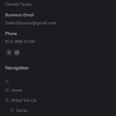
Corinth Texas
Business Email
DallasSaunas@gmail.com
Phone
972-898-8708
Find us on:
X
Instagram
page
page
Navigation
opens
opens
in
in
new
new
window
window
Home
What We Do
Decks