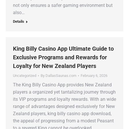
not only ensures a safer gaming environment but
also…
Details
King Billy Casino App Ultimate Guide to
Exclusive Programs and Rewards for
Loyalty for New Zealand Players
Uncategorized
By
DallasSaunas.com
February 6, 2026
The King Billy Casino App provides New Zealand
players a organized yet tantalizing journey through
its VIP programs and loyalty rewards. With an wide
range of advantages designed exclusively for New
Zealand players, king billy casino app download,
the appeal of progressing from a modest Peasant
to a revered King cannot be overlooked.