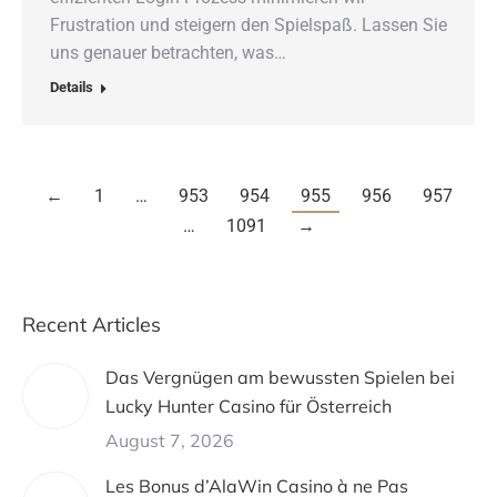
Frustration und steigern den Spielspaß. Lassen Sie
uns genauer betrachten, was…
Details
←
1
…
953
954
955
956
957
…
1091
→
Recent Articles
Das Vergnügen am bewussten Spielen bei
Lucky Hunter Casino für Österreich
August 7, 2026
Les Bonus d’AlaWin Casino à ne Pas