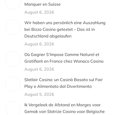
Manquer en Suisse
August 6, 2026
Wir haben uns persönlich eine Auszahlung
bei Bizzo Casino getestet – Das ist in
Deutschland abgelaufen
August 6, 2026
Où Gagner S’Impose Comme Naturel et
Gratifiant en France chez Wonaco Casino
August 6, 2026
Slotlair Casino: un Casinò Basato sul Fair
Play e Alimentato dal Divertimento
August 5, 2026
Ik Vergeleek de Afstand en Marges voor
Gemak van Slotrize Casino voor Belgische