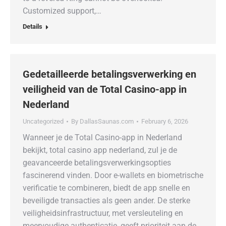
Customized support,…
Details
Gedetailleerde betalingsverwerking en
veiligheid van de Total Casino-app in
Nederland
Uncategorized
By
DallasSaunas.com
February 6, 2026
Wanneer je de Total Casino-app in Nederland
bekijkt, total casino app nederland, zul je de
geavanceerde betalingsverwerkingsopties
fascinerend vinden. Door e-wallets en biometrische
verificatie te combineren, biedt de app snelle en
beveiligde transacties als geen ander. De sterke
veiligheidsinfrastructuur, met versleuteling en
meervoudige authenticatie, geeft prioriteit aan de