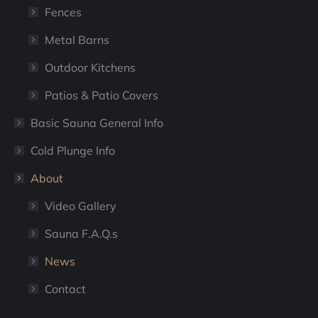
Fences
Metal Barns
Outdoor Kitchens
Patios & Patio Covers
Basic Sauna General Info
Cold Plunge Info
About
Video Gallery
Sauna F.A.Q.s
News
Contact