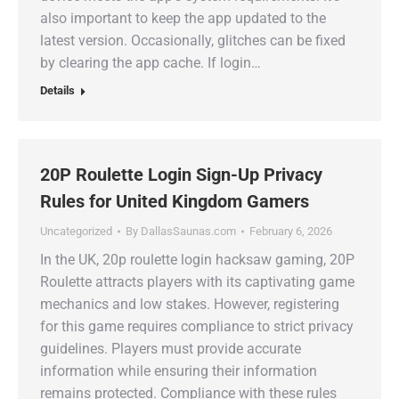
also important to keep the app updated to the
latest version. Occasionally, glitches can be fixed
by clearing the app cache. If login…
Details
20P Roulette Login Sign-Up Privacy
Rules for United Kingdom Gamers
Uncategorized
By
DallasSaunas.com
February 6, 2026
In the UK, 20p roulette login hacksaw gaming, 20P
Roulette attracts players with its captivating game
mechanics and low stakes. However, registering
for this game requires compliance to strict privacy
guidelines. Players must provide accurate
information while ensuring their information
remains protected. Compliance with these rules