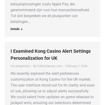
betaaloplossingen zoals Apple Pay, die
gerenommeerd zijn voor hun transactiesnelheid.
Tot slot bespreken we de pluspunten van
betalingen…
Details
I Examined Kong Casino Alert Settings
Personalization for UK
Uncategorized
By
DallasSaunas.com
February 7, 2026
We recently explored the alert preferences
customization at Kong Casino for the UK market.
The user interface stood out for its clarity and ease
of use, allowing us to adjust alerts successfully.
We could select from updates on game releases to
jackpot wins, ensuring our selections determined