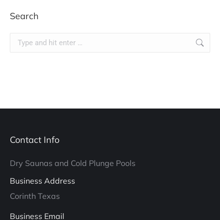
Search
Search:
Contact Info
Dry Saunas and Cold Plunge Pools
Business Address
Corinth Texas
Business Email