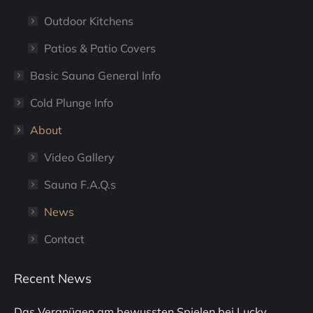
Outdoor Kitchens
Patios & Patio Covers
Basic Sauna General Info
Cold Plunge Info
About
Video Gallery
Sauna F.A.Q.s
News
Contact
Recent News
Das Vergnügen am bewussten Spielen bei Lucky