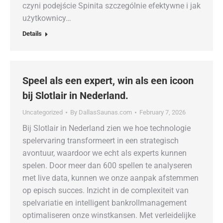
czyni podejście Spinita szczególnie efektywne i jak
użytkownicy…
Details
Speel als een expert, win als een icoon
bij Slotlair in Nederland.
Uncategorized
By
DallasSaunas.com
February 7, 2026
Bij Slotlair in Nederland zien we hoe technologie
spelervaring transformeert in een strategisch
avontuur, waardoor we echt als experts kunnen
spelen. Door meer dan 600 spellen te analyseren
met live data, kunnen we onze aanpak afstemmen
op episch succes. Inzicht in de complexiteit van
spelvariatie en intelligent bankrollmanagement
optimaliseren onze winstkansen. Met verleidelijke