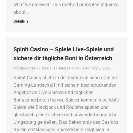
what we received. This method prompted inquiries
about…
Details
Spinit Casino – Spiele Live-Spiele und
sichere dir tägliche Boni in Österreich
Uncategorized
By
DallasSaunas.com
February 7, 2026
Spinit Casino sticht in der österreichischen Online-
Gaming-Landschaft mit seinem beeindruckenden
Angebot an Live-Spielen und täglichen
Bonusangeboten hervor. Spieler können in beliebte
Spiele wie Blackjack und Roulette spielen und
gleichzeitig eine sichere und anwenderfreundliche
Umgebung genießen. Das Bekenntnis des Casinos
für ein erstklassiges Spielerlebnis zeigt sich in