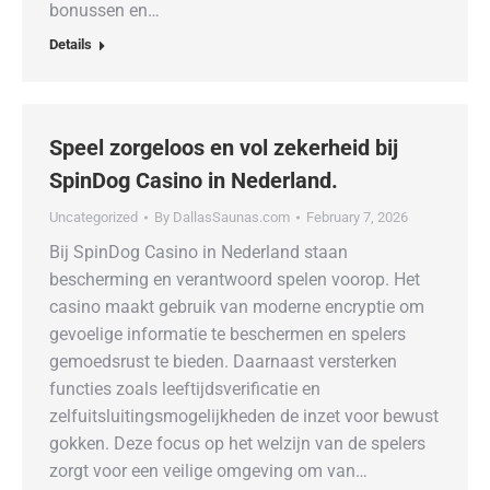
bonussen en…
Details
Speel zorgeloos en vol zekerheid bij
SpinDog Casino in Nederland.
Uncategorized
By
DallasSaunas.com
February 7, 2026
Bij SpinDog Casino in Nederland staan
bescherming en verantwoord spelen voorop. Het
casino maakt gebruik van moderne encryptie om
gevoelige informatie te beschermen en spelers
gemoedsrust te bieden. Daarnaast versterken
functies zoals leeftijdsverificatie en
zelfuitsluitingsmogelijkheden de inzet voor bewust
gokken. Deze focus op het welzijn van de spelers
zorgt voor een veilige omgeving om van…