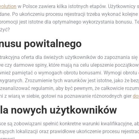
volution
w Polsce zawiera kilka istotnych etapów. Użytkownicy
 dane. Po ukończeniu procesu rejestracji trzeba wykonać kolejne
omocji jest istotne dla optymalnego wykorzystania bonusu. Te
ażyć?
onusu powitalnego
atrakcyjna oferta dla świeżych użytkowników do zapoznania się
e czy darmowe spiny, które mają na celu ulepszenie początko
również pamiętać o wymogach obrotu bonusami. Wymogi obrotu de
wygranych. Zrozumienie tych warunków jest istotne, jako że b
rzeanalizować regulamin, aby być pewnym, że całkowicie rozum
i z wiarą w siebie, gotowi na poznawanie różnorodnych gier
do
 dla nowych użytkowników
e są zobowiązani spełnić konkretne warunki kwalifikacyjne, ab
ch lokalizacji oraz prawidłowe ukończenie procesu rejestracji.