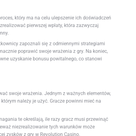
roces, który ma na celu ulepszenie ich doświadczeń
realizować pierwszej wpłaty, która zazwyczaj
nny.
ytkownicy zapoznali się z odmiennymi strategiami
acznie poprawić swoje wrażenia z gry. Na koniec,
ne uzyskanie bonusu powitalnego, co stanowi
zować swoje wrażenia. Jednym z ważnych elementów,
 którym należy je użyć. Gracze powinni mieć na
ania te określają, ile razy gracz musi przewinąć
nieważ niezrealizowanie tych warunków może
ej zysków z gry w Revolution Casino.