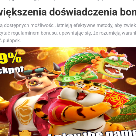
większenia doświadczenia b
ą dostępnych możliwości, istnieją efektywne metody, aby zwię
zytać regulaminem bonusu, upewniając się, że rozumieją warunk
 pułapek.