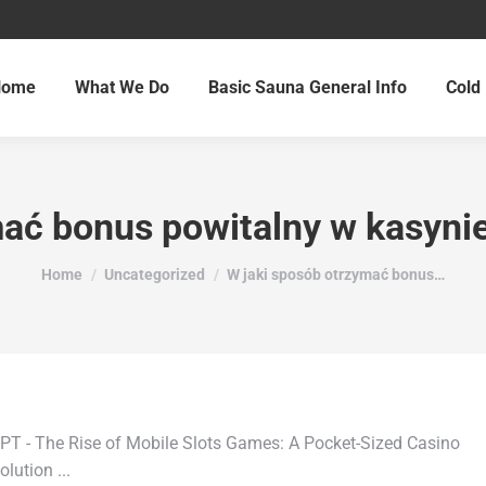
Home
What We Do
Basic Sauna General Info
Cold 
ać bonus powitalny w kasynie
You are here:
Home
Uncategorized
W jaki sposób otrzymać bonus…