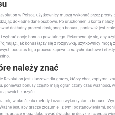
su
evolution w Polsce, użytkownicy muszą wykonać przez prosty p
adzając dokładne dane osobowe. Po uruchomieniu konta należy z
kować dokładny procent dostępnego bonusu, ponieważ jest zmie
ji i wybrać opcję bonusu powitalnego. Rekomenduje się, aby uż
mując, jak bonus łączy się z rozgrywką, użytkownicy mogą zn
ych podczas tego procesu zapewnia natychmiastowe i efektyw
sino.
óre należy znać
 Revolution jest kluczowe dla graczy, którzy chcą zoptymali
usu, ponieważ bonusy często mają ograniczony czas ważności, w
acą swoich korzyści.
 rolę w określeniu metody i czasu wykorzystania bonusu. Wymag
Ważne jest, aby gracze zrozumieli z tymi postanowieniami, po
lamin, gracze mogą dokonywać świadome decyzje i czerpać więc