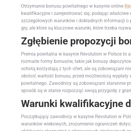
Otrzymanie bonusu powitalnego w kasynie online
Re
kwalifikacyjne i zarejestrować się, podając właściwe
szczegółowych warunków i dokładnych informacji o pr
gry, ale które są kluczowe warunki, które trzeba rozw
Zgłębienie propozycji b
Premia powitalna w kasynie Revolution w Polsce to 
rozmaite formy bonusów, takie jak bonusy depozytow
ochotą korzystają z tych ofert, ale są zobowiązani 
obrócić wartość bonusu, przed możliwością wypłaty 
powitalnego. Zawodnicy są zobowiązani starannie p
sposób są w stanie rozpocząć swoją przygodę z gram
Warunki kwalifikacyjne
Początkujący zawodnicy w kasynie Revolution w Polsc
warunków wiekowych, zrozumienie ograniczeń dotyczący