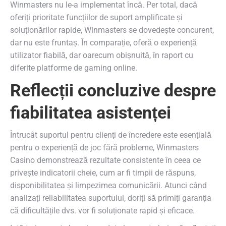
Winmasters nu le-a implementat încă. Per total, dacă
oferiți prioritate funcțiilor de suport amplificate și
soluționărilor rapide, Winmasters se dovedește concurent,
dar nu este fruntaș. În comparație, oferă o experiență
utilizator fiabilă, dar oarecum obișnuită, în raport cu
diferite platforme de gaming online.
Reflecții concluzive despre
fiabilitatea asistenței
Întrucât suportul pentru clienți de încredere este esențială
pentru o experiență de joc fără probleme, Winmasters
Casino demonstrează rezultate consistente în ceea ce
privește indicatorii cheie, cum ar fi timpii de răspuns,
disponibilitatea și limpezimea comunicării. Atunci când
analizați reliabilitatea suportului, doriți să primiți garanția
că dificultățile dvs. vor fi soluționate rapid și eficace.