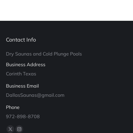
Contact Info
Dry Saunas and Cold Plunge Pools
Business Address
Corinth Texas
Business Email
DallasSaunas@gmail.com
Phone
972-898-8708
Find us on:
X
Instagram