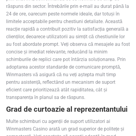
răspuns din sector. Întrebările prin e-mail au durat până la
24 de ore, oarecum peste normele ideale, dar totuși în
limitele acceptabile pentru chestiuni detaliate. Această
reacție rapidă a contribuit pozitiv la satisfacția generală a
clienților, deoarece utilizatorii au simțit că chestiunile lor
au fost abordate prompt. Veți observa că mesajele au fost
concise și imediat relevante, reducând la minim
schimburile de replici care pot întârzia soluționarea. Prin
adoptarea acestor standarde de comunicare promptă,
Winmasters vă asigură că nu veți aștepta mult timp
pentru asistență, reflectând un mecanism de suport
eficient care prioritizează atât rapiditatea, cât și
transparența în planul sa de răspuns.
Grad de curtoazie al reprezentantului
Multe schimburi cu agenții de suport utilizatori ai
Winmasters Casino arată un grad superior de politețe și