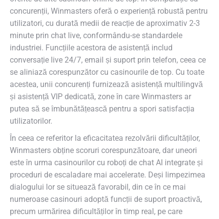
concurenții, Winmasters oferă o experiență robustă pentru
utilizatori, cu durată medii de reacție de aproximativ 2-3
minute prin chat live, conformându-se standardele
industriei. Funcțiile acestora de asistență includ
conversație live 24/7, email și suport prin telefon, ceea ce
se aliniază corespunzător cu casinourile de top. Cu toate
acestea, unii concurenți furnizează asistență multilingvă
și asistență VIP dedicată, zone în care Winmasters ar
putea să se îmbunătățească pentru a spori satisfacția
utilizatorilor.
În ceea ce referitor la eficacitatea rezolvării dificultăților,
Winmasters obține scoruri corespunzătoare, dar uneori
este în urma casinourilor cu roboți de chat AI integrate și
proceduri de escaladare mai accelerate. Deși limpezimea
dialogului lor se situează favorabil, din ce în ce mai
numeroase casinouri adoptă funcții de suport proactivă,
precum urmărirea dificultăților în timp real, pe care