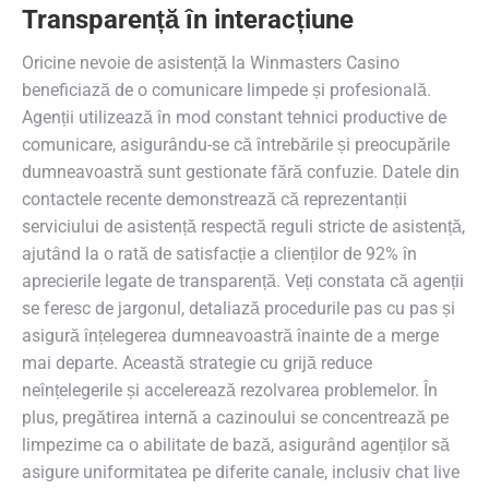
Transparență în interacțiune
Oricine nevoie de asistență la Winmasters Casino
beneficiază de o comunicare limpede și profesională.
Agenții utilizează în mod constant tehnici productive de
comunicare, asigurându-se că întrebările și preocupările
dumneavoastră sunt gestionate fără confuzie. Datele din
contactele recente demonstrează că reprezentanții
serviciului de asistență respectă reguli stricte de asistență,
ajutând la o rată de satisfacție a clienților de 92% în
aprecierile legate de transparență. Veți constata că agenții
se feresc de jargonul, detaliază procedurile pas cu pas și
asigură înțelegerea dumneavoastră înainte de a merge
mai departe. Această strategie cu grijă reduce
neînțelegerile și accelerează rezolvarea problemelor. În
plus, pregătirea internă a cazinoului se concentrează pe
limpezime ca o abilitate de bază, asigurând agenților să
asigure uniformitatea pe diferite canale, inclusiv chat live