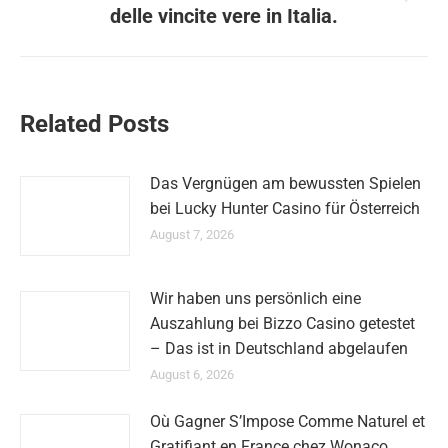
Next
delle vincite vere in Italia.
post:
Related Posts
Das Vergnügen am bewussten Spielen
bei Lucky Hunter Casino für Österreich
August 7, 2026
Wir haben uns persönlich eine
Auszahlung bei Bizzo Casino getestet
– Das ist in Deutschland abgelaufen
August 6, 2026
Où Gagner S’Impose Comme Naturel et
Gratifiant en France chez Wonaco