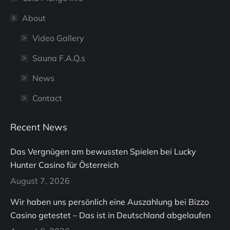
About
Video Gallery
Sauna F.A.Q.s
News
Contact
Recent News
Das Vergnügen am bewussten Spielen bei Lucky
Hunter Casino für Österreich
August 7, 2026
Wir haben uns persönlich eine Auszahlung bei Bizzo
Casino getestet – Das ist in Deutschland abgelaufen