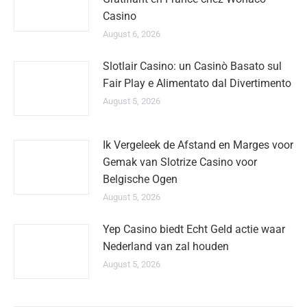
Casino
August 6, 2026
Slotlair Casino: un Casinò Basato sul
Fair Play e Alimentato dal Divertimento
August 5, 2026
Ik Vergeleek de Afstand en Marges voor
Gemak van Slotrize Casino voor
Belgische Ogen
August 5, 2026
Yep Casino biedt Echt Geld actie waar
Nederland van zal houden
August 5, 2026