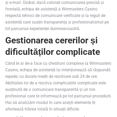
și e-mail. Global, dacă valorați comunicarea precisă și
frontală, echipa de asistență a Winmasters Casino
respectă tehnici de comunicare verificate și la reguli de
asistență care susțin transparența și profesionalismul pe
tot parcursul experienței dumneavoastră.
Gestionarea cererilor și
dificultăților complicate
Când te ai de-a face cu chestiuni complexe la Winmasters
Casino, echipa de asistență își intenționează să răspundă
repede, cu durate medii de rezolvare sub 24 de ore.
Abilitatea lor de a rezolva complicațiile complicate este
susținută de o comunicare transparentă și un ton
profesional care te informează pe tot parcursul procedurii.
Hai să analizăm modul în care acești elemente îți
afectează trăirea totală în situații dificile.