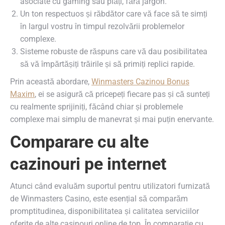
asociate cu gaming sau plăți, fără jargon.
Un ton respectuos și răbdător care vă face să te simți
în largul vostru în timpul rezolvării problemelor
complexe.
Sisteme robuste de răspuns care vă dau posibilitatea
să vă împărtășiți trăirile și să primiți replici rapide.
Prin această abordare,
Winmasters Cazinou Bonus
Maxim
, ei se asigură că pricepeți fiecare pas și că sunteți
cu realmente sprijiniți, făcând chiar și problemele
complexe mai simplu de manevrat și mai puțin enervante.
Comparare cu alte
cazinouri pe internet
Atunci când evaluăm suportul pentru utilizatori furnizată
de Winmasters Casino, este esențial să comparăm
promptitudinea, disponibilitatea și calitatea serviciilor
oferite de alte casinouri online de top. În comparație cu