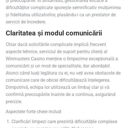
și preocupările. În ansamblu, gestionarea eficace a
dificultăților complicate sporește semnificativ mulțumirea
și fidelitatea utilizatorilor, plasându-i ca un prestator de
servicii de încredere.
Claritatea și modul comunicării
Chiar dacă solicitările complicate implică frecvent
aspecte tehnice, serviciul de suport pentru clienți al
Winmasters Casino menține o limpezime excepțională a
comunicării și un mod de specialitate, dar abordabil.
Atunci când luați legătura cu ei, nu veți avea obstacole de
comunicare care de obicei dificultățează înțelegerea.
Dimpotrivă, echipa lor utilizează un limbaj clar și vă
confirmă preocupările înainte de a continua, asigurând
precizie.
Aspectele forte cheie includ:
Clarificări limpezi care prezintă dificultățile complexe