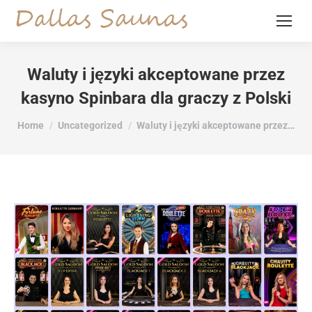
Waluty i języki akceptowane przez
kasyno Spinbara dla graczy z Polski
You are here:
Home
Uncategorized
Waluty i języki akceptowane przez…