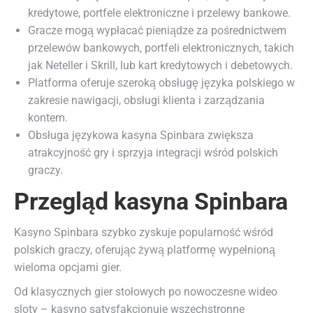
kredytowe, portfele elektroniczne i przelewy bankowe.
Gracze mogą wypłacać pieniądze za pośrednictwem
przelewów bankowych, portfeli elektronicznych, takich
jak Neteller i Skrill, lub kart kredytowych i debetowych.
Platforma oferuje szeroką obsługę języka polskiego w
zakresie nawigacji, obsługi klienta i zarządzania
kontem.
Obsługa językowa kasyna Spinbara zwiększa
atrakcyjność gry i sprzyja integracji wśród polskich
graczy.
Przegląd kasyna Spinbara
Kasyno Spinbara szybko zyskuje popularność wśród
polskich graczy, oferując żywą platformę wypełnioną
wieloma opcjami gier.
Od klasycznych gier stołowych po nowoczesne wideo
sloty – kasyno satysfakcjonuje wszechstronne