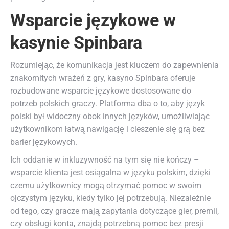
Wsparcie językowe w
kasynie Spinbara
Rozumiejąc, że komunikacja jest kluczem do zapewnienia
znakomitych wrażeń z gry, kasyno Spinbara oferuje
rozbudowane wsparcie językowe dostosowane do
potrzeb polskich graczy. Platforma dba o to, aby język
polski był widoczny obok innych języków, umożliwiając
użytkownikom łatwą nawigację i cieszenie się grą bez
barier językowych.
Ich oddanie w inkluzywność na tym się nie kończy –
wsparcie klienta jest osiągalna w języku polskim, dzięki
czemu użytkownicy mogą otrzymać pomoc w swoim
ojczystym języku, kiedy tylko jej potrzebują. Niezależnie
od tego, czy gracze mają zapytania dotyczące gier, premii,
czy obsługi konta, znajdą potrzebną pomoc bez presji