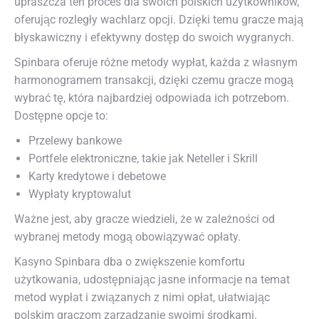
upraszcza ten proces dla swoich polskich użytkowników,
oferując rozległy wachlarz opcji. Dzięki temu gracze mają
błyskawiczny i efektywny dostęp do swoich wygranych.
Spinbara oferuje różne metody wypłat, każda z własnym
harmonogramem transakcji, dzięki czemu gracze mogą
wybrać tę, która najbardziej odpowiada ich potrzebom.
Dostępne opcje to:
Przelewy bankowe
Portfele elektroniczne, takie jak Neteller i Skrill
Karty kredytowe i debetowe
Wypłaty kryptowalut
Ważne jest, aby gracze wiedzieli, że w zależności od
wybranej metody mogą obowiązywać opłaty.
Kasyno Spinbara dba o zwiększenie komfortu
użytkowania, udostępniając jasne informacje na temat
metod wypłat i związanych z nimi opłat, ułatwiając
polskim graczom zarządzanie swoimi środkami.