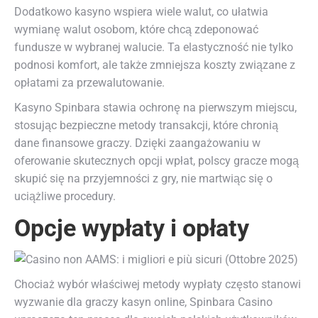
Dodatkowo kasyno wspiera wiele walut, co ułatwia
wymianę walut osobom, które chcą zdeponować
fundusze w wybranej walucie. Ta elastyczność nie tylko
podnosi komfort, ale także zmniejsza koszty związane z
opłatami za przewalutowanie.
Kasyno Spinbara stawia ochronę na pierwszym miejscu,
stosując bezpieczne metody transakcji, które chronią
dane finansowe graczy. Dzięki zaangażowaniu w
oferowanie skutecznych opcji wpłat, polscy gracze mogą
skupić się na przyjemności z gry, nie martwiąc się o
uciążliwe procedury.
Opcje wypłaty i opłaty
Chociaż wybór właściwej metody wypłaty często stanowi
wyzwanie dla graczy kasyn online, Spinbara Casino