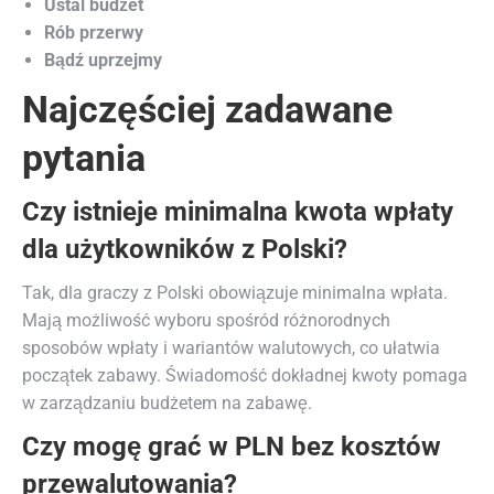
Ustal budżet
Rób przerwy
Bądź uprzejmy
Najczęściej zadawane
pytania
Czy istnieje minimalna kwota wpłaty
dla użytkowników z Polski?
Tak, dla graczy z Polski obowiązuje minimalna wpłata.
Mają możliwość wyboru spośród różnorodnych
sposobów wpłaty i wariantów walutowych, co ułatwia
początek zabawy. Świadomość dokładnej kwoty pomaga
w zarządzaniu budżetem na zabawę.
Czy mogę grać w PLN bez kosztów
przewalutowania?