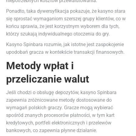
niepotrzebnych kosztów przewalutowania.
Ponadto, taka dywersyfikacja pokazuje, że kasyno stara
się sprostać wymaganiom szerszej grupy klientów, co w
końcu sprawia, że jest korzystnym wyborem dla tych,
którzy szukają indywidualnego otoczenia do gry.
Kasyno Spinbara rozumie, jak istotne jest zaspokojenie
upodobań gracza w kontekście transakcji finansowych.
Metody wpłat i
przeliczanie walut
Jeśli chodzi o obsługę depozytów, kasyno Spinbara
zapewnia zróżnicowane metody dostosowane do
wymagań polskich graczy. Gracze mogą wybierać
spośród znanych procesorów płatności, w tym kart
kredytowych, portfeli elektronicznych i przelewów
bankowych, co zapewnia płynne działanie.