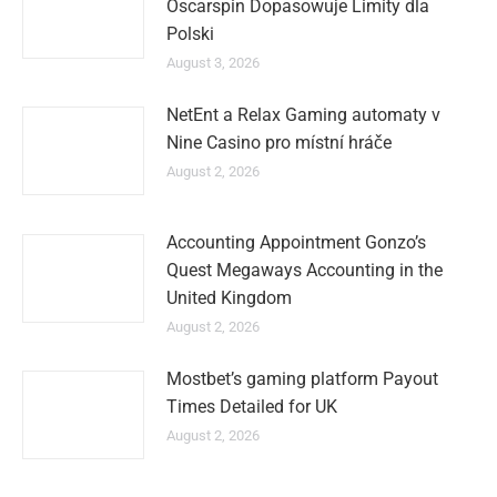
Oscarspin Dopasowuje Limity dla
Polski
August 3, 2026
NetEnt a Relax Gaming automaty v
Nine Casino pro místní hráče
August 2, 2026
Accounting Appointment Gonzo’s
Quest Megaways Accounting in the
United Kingdom
August 2, 2026
Mostbet’s gaming platform Payout
Times Detailed for UK
August 2, 2026