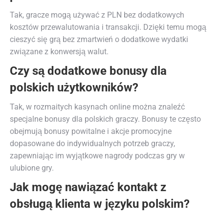
Tak, gracze mogą używać z PLN bez dodatkowych
kosztów przewalutowania i transakcji. Dzięki temu mogą
cieszyć się grą bez zmartwień o dodatkowe wydatki
związane z konwersją walut.
Czy są dodatkowe bonusy dla
polskich użytkowników?
Tak, w rozmaitych kasynach online można znaleźć
specjalne bonusy dla polskich graczy. Bonusy te często
obejmują bonusy powitalne i akcje promocyjne
dopasowane do indywidualnych potrzeb graczy,
zapewniając im wyjątkowe nagrody podczas gry w
ulubione gry.
Jak mogę nawiązać kontakt z
obsługą klienta w języku polskim?