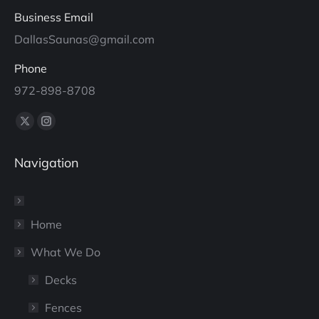
Business Email
DallasSaunas@gmail.com
Phone
972-898-8708
Find us on:
X
Instagram
page
page
Navigation
opens
opens
in
in
new
new
window
window
Home
What We Do
Decks
Fences