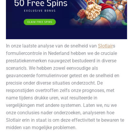
In onze laatste analyse van de snelheid van
Slotlair
s
formuliercontrole in Nederland hebben we de cruciale
prestatiekenmerken nauwgezet bestudeerd in diverse
scenario’s. We hebben zowel eenvoudige als
geavanceerde formulierinvoer getest en de snelheid en
precisie onder diverse situaties onderzocht. De
responstijden overtroffen zelfs onze prognoses, met
name tijdens drukke uren, wat resulteerde in
vergelijkingen met andere systemen. Laten we, nu we
onze conclusies nader onderzoeken, analyseren hoe
Slotlair erin in staat is om deze effectiviteit te bewaren te
midden van mogelijke problemen.