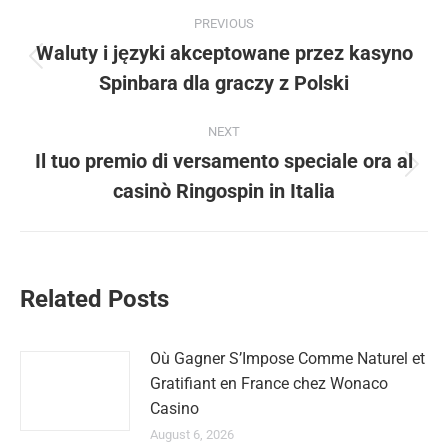
Post
PREVIOUS
navigation
Waluty i języki akceptowane przez kasyno
Previous
Spinbara dla graczy z Polski
post:
NEXT
Il tuo premio di versamento speciale ora al
Next
casinò Ringospin in Italia
post:
Related Posts
Où Gagner S’Impose Comme Naturel et
Gratifiant en France chez Wonaco
Casino
August 6, 2026