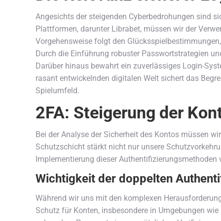
Angesichts der steigenden Cyberbedrohungen sind sic
Plattformen, darunter Librabet, müssen wir der Verwen
Vorgehensweise folgt den Glücksspielbestimmungen, 
Durch die Einführung robuster Passwortstrategien un
Darüber hinaus bewahrt ein zuverlässiges Login-Syste
rasant entwickelnden digitalen Welt sichert das Begre
Spielumfeld.
2FA: Steigerung der Kon
Bei der Analyse der Sicherheit des Kontos müssen wir
Schutzschicht stärkt nicht nur unsere Schutzvorkehru
Implementierung dieser Authentifizierungsmethoden v
Wichtigkeit der doppelten Authenti
Während wir uns mit den komplexen Herausforderungen 
Schutz für Konten, insbesondere in Umgebungen wie L