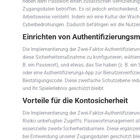
neben dem Passwort einen zusätzlichen Verifizierungss
Zugangsdaten betroffen. Es ist jedoch entscheidend, d
Arbeitsweise versteht. Indem wir eine Kultur der Wach
Cyberbedrohungen. Dadurch befähigen wir die Nutzer,
Einrichten von Authentifizierungs
Die Implementierung der Zwei-Faktor-Authentifizierun
diese Sicherheitsmaßnahme zu konfigurieren, wählen S
B. ein Passwort), und etwas, das Sie haben (z. B. e
oder eine Authentifizierungs-App zur Benutzerverifizi
Bestätigungscode. Diese zweifache Schutzebene reduzi
und Ihr Spielerlebnis geschützt bleibt.
Vorteile für die Kontosicherheit
Die Implementierung der Zwei-Faktor-Authentifizierung
Risiko unbefugten Zugriffs. Passwortmanagement alle
essenzielle zweite Sicherheitsbarriere. Diese ergänze
bei Entwendung unserer Zugangsdaten geschützt bleib