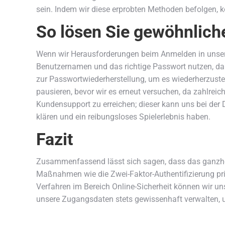
sein. Indem wir diese erprobten Methoden befolgen, kö
So lösen Sie gewöhnlich
Wenn wir Herausforderungen beim Anmelden in unser Lib
Benutzernamen und das richtige Passwort nutzen, da b
zur Passwortwiederherstellung, um es wiederherzuste
pausieren, bevor wir es erneut versuchen, da zahlreic
Kundensupport zu erreichen; dieser kann uns bei der 
klären und ein reibungsloses Spielerlebnis haben.
Fazit
Zusammenfassend lässt sich sagen, dass das ganzhei
Maßnahmen wie die Zwei-Faktor-Authentifizierung prior
Verfahren im Bereich Online-Sicherheit können wir un
unsere Zugangsdaten stets gewissenhaft verwalten, 