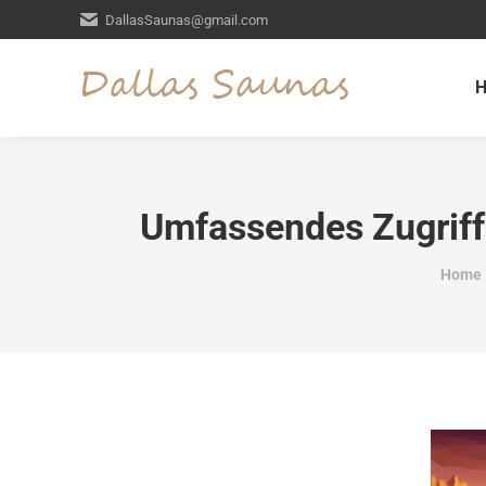
DallasSaunas@gmail.com
Umfassendes Zugriff
You ar
Home