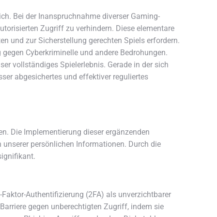
lich. Bei der Inanspruchnahme diverser Gaming-
torisierten Zugriff zu verhindern. Diese elementare
und zur Sicherstellung gerechten Spiels erfordern.
ng gegen Cyberkriminelle und andere Bedrohungen.
r vollständiges Spielerlebnis. Gerade in der sich
ser abgesichertes und effektiver reguliertes
tzen. Die Implementierung dieser ergänzenden
 unserer persönlichen Informationen. Durch die
ignifikant.
aktor-Authentifizierung (2FA) als unverzichtbarer
arriere gegen unberechtigten Zugriff, indem sie