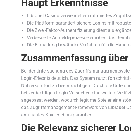
Haupt Erkenntnisse
Librabet Casino verwendet ein raffiniertes Zugri
Die Plattform garantiert sichere Logins mit robu
Die Zwei-Faktor-Authentifizierung dient als ergän
Verbesserte Anmeldeprozesse erhöhen das Benutzer
Die Einhaltung bewährter Verfahren für die Handha
Zusammenfassung über d
Bei der Untersuchung des Zugriffsmanagementsystems
Login-Erlebnis deutlich. Das System nutzt fortschrit
Nutzerkomfort zu beeinträchtigen. Durch die Untersu
bei verdächtigen Login-Versuchen eine weitere Verifiz
angepasst werden, wodurch legitime Spieler eine stör
das Zugriffsmanagement-Framework von Librabet Casi
amüsantes Spielerlebnis garantiert.
Die Relevanz sicherer Lo