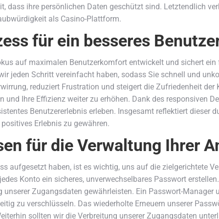
it, dass ihre persönlichen Daten geschützt sind. Letztendlich v
aubwürdigkeit als Casino-Plattform.
ess für ein besseres Benutzer
us auf maximalen Benutzerkomfort entwickelt und sichert ein f
ir jeden Schritt vereinfacht haben, sodass Sie schnell und unko
wirrung, reduziert Frustration und steigert die Zufriedenheit de
n und Ihre Effizienz weiter zu erhöhen. Dank des responsiven 
istentes Benutzererlebnis erleben. Insgesamt reflektiert diese
positives Erlebnis zu gewähren.
n für die Verwaltung Ihrer 
 aufgesetzt haben, ist es wichtig, uns auf die zielgerichtete 
 jedes Konto ein sicheres, unverwechselbares Passwort erstellen.
ng unserer Zugangsdaten gewährleisten. Ein Passwort-Manager un
eitig zu verschlüsseln. Das wiederholte Erneuern unserer Passwö
 Weiterhin sollten wir die Verbreitung unserer Zugangsdaten un