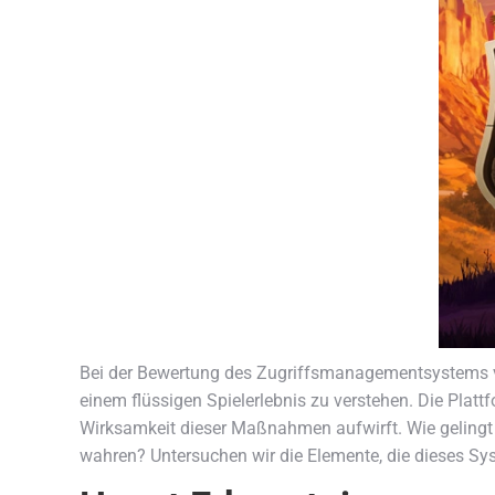
Bei der Bewertung des Zugriffsmanagementsystems von
einem flüssigen Spielerlebnis zu verstehen. Die Platt
Wirksamkeit dieser Maßnahmen aufwirft. Wie gelingt
wahren? Untersuchen wir die Elemente, die dieses S