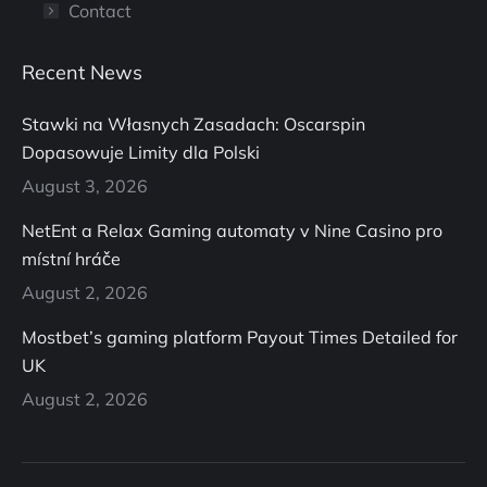
Contact
Recent News
Stawki na Własnych Zasadach: Oscarspin
Dopasowuje Limity dla Polski
August 3, 2026
NetEnt a Relax Gaming automaty v Nine Casino pro
místní hráče
August 2, 2026
Mostbet’s gaming platform Payout Times Detailed for
UK
August 2, 2026