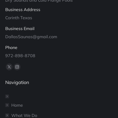
Dry Saunas and Cold Plunge Pools
Business Address
Corinth Texas
Business Email
DallasSaunas@gmail.com
Phone
972-898-8708
Find us on:
X
Instagram
page
page
Navigation
opens
opens
in
in
new
new
window
window
Home
What We Do