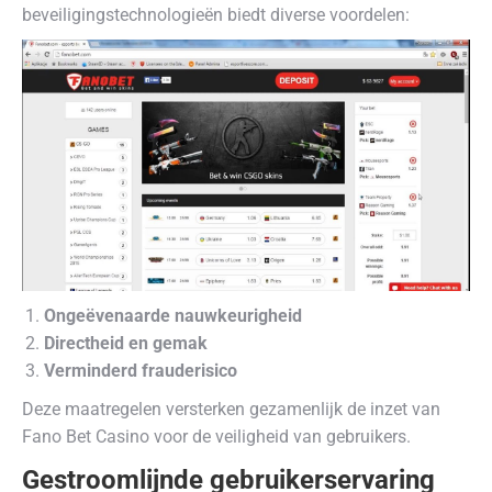
beveiligingstechnologieën biedt diverse voordelen:
Ongeëvenaarde nauwkeurigheid
Directheid en gemak
Verminderd frauderisico
Deze maatregelen versterken gezamenlijk de inzet van
Fano Bet Casino voor de veiligheid van gebruikers.
Gestroomlijnde gebruikerservaring