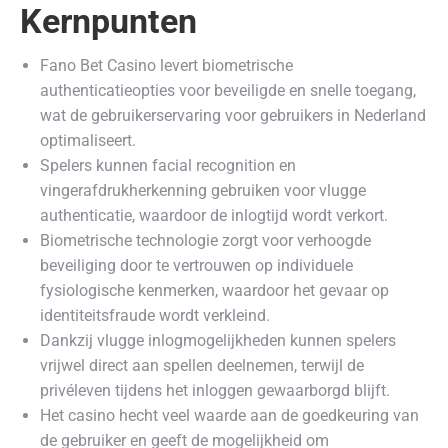
Kernpunten
Fano Bet Casino levert biometrische
authenticatieopties voor beveiligde en snelle toegang,
wat de gebruikerservaring voor gebruikers in Nederland
optimaliseert.
Spelers kunnen facial recognition en
vingerafdrukherkenning gebruiken voor vlugge
authenticatie, waardoor de inlogtijd wordt verkort.
Biometrische technologie zorgt voor verhoogde
beveiliging door te vertrouwen op individuele
fysiologische kenmerken, waardoor het gevaar op
identiteitsfraude wordt verkleind.
Dankzij vlugge inlogmogelijkheden kunnen spelers
vrijwel direct aan spellen deelnemen, terwijl de
privéleven tijdens het inloggen gewaarborgd blijft.
Het casino hecht veel waarde aan de goedkeuring van
de gebruiker en geeft de mogelijkheid om