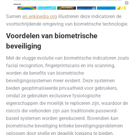
Samen
en.wikipedia.org
illustreren deze indicatoren de
voortschrijdende omgeving van biometrische technologie.
Voordelen van biometrische
beveiliging
Met de vlugge evolutie van biometrische indicatoren zoals
facial recognition, fingerprintscans en iris scanning,
worden de benefits van biometrische
beveiligingssystemen meer evident. Deze systemen
bieden geoptimaliseerde privaatheid voor gebruikers,
omdat ze gebruiken exclusieve fysiologische
eigenschappen die moeilijk te repliceren zijn, waardoor de
risico’s die verbonden zijn aan traditionele password-
based systemen worden gereduceerd. Bovendien kan
biometrische beveiliging kritieke beveiligingsproblemen
oplossen door snelle en degelijk toegang te bieden,