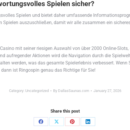
wortungsvolles Spielen sicher?
volles Spielen und bietet daher umfassende Informationsprogram
om Spielen auszuschließen, damit wir alle zusammen ein sicher
ino mit seiner riesigen Auswahl von über 2000 Online-Slots, die
 und aufregender Aktionen wird die Navigation durch die Spielw
lten werden, was das gesamte Spielerlebnis verbessert. Wenn Si
dann ist Ringospin genau das Richtige für Sie!
Category:
Uncategorized
By
DallasSaunas.com
January 27, 2026
Share this post
Share
Share
Share
Share