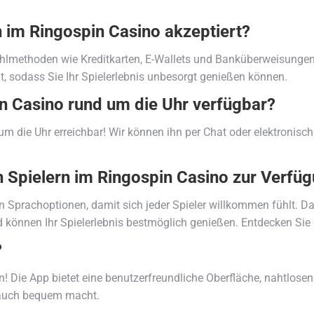
im Ringospin Casino akzeptiert?
lmethoden wie Kreditkarten, E-Wallets und Banküberweisungen 
 sodass Sie Ihr Spielerlebnis unbesorgt genießen können.
n Casino rund um die Uhr verfügbar?
m die Uhr erreichbar! Wir können ihn per Chat oder elektronische
 Spielern im Ringospin Casino zur Verfü
n Sprachoptionen, damit sich jeder Spieler willkommen fühlt. 
d können Ihr Spielerlebnis bestmöglich genießen. Entdecken Sie 
?
! Die App bietet eine benutzerfreundliche Oberfläche, nahtlose
 auch bequem macht.