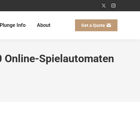
X
Instagram
page
page
Plunge Info
About
opens
opens
Get a Quote
in
in
new
new
window
window
0 Online-Spielautomaten