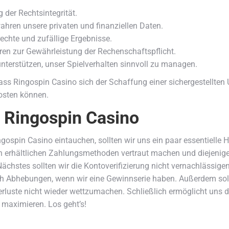
der Rechtsintegrität.
ahren unsere privaten und finanziellen Daten.
echte und zufällige Ergebnisse.
en zur Gewährleistung der Rechenschaftspflicht.
i unterstützen, unser Spielverhalten sinnvoll zu managen.
s Ringospin Casino sich der Schaffung einer sichergestellten 
osten können.
m Ringospin Casino
ngospin Casino eintauchen, sollten wir uns ein paar essentielle 
n erhältlichen Zahlungsmethoden vertraut machen und diejenige 
chstes sollten wir die Kontoverifizierung nicht vernachlässigen.
uch Abhebungen, wenn wir eine Gewinnserie haben. Außerdem sol
Verluste nicht wieder wettzumachen. Schließlich ermöglicht uns 
 maximieren. Los geht’s!