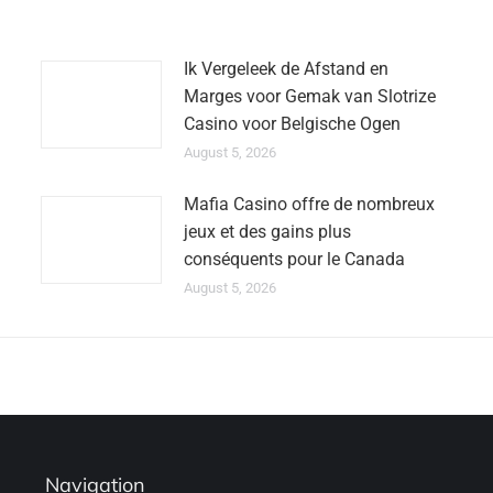
Ik Vergeleek de Afstand en
Marges voor Gemak van Slotrize
Casino voor Belgische Ogen
August 5, 2026
Mafia Casino offre de nombreux
jeux et des gains plus
conséquents pour le Canada
August 5, 2026
Navigation