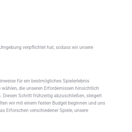
Umgebung verpflichtet hat, sodass wir unsere
Hinweise für ein bestmögliches Spielerlebnis
wählen, die unseren Erfordernissen hinsichtlich
 Diesen Schritt frühzeitig abzuschließen, steigert
lten wir mit einem festen Budget beginnen und uns
das Erforschen verschiedener Spiele, unsere