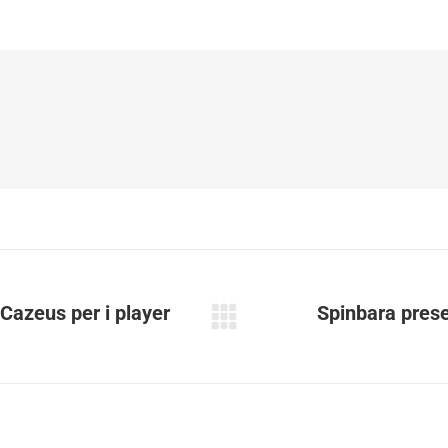
on
on
on
on
Facebook
X
Pinterest
LinkedIn
 Cazeus per i player
Spinbara prese
Next
post: