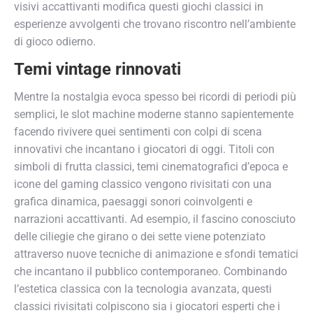
visivi accattivanti modifica questi giochi classici in
esperienze avvolgenti che trovano riscontro nell’ambiente
di gioco odierno.
Temi vintage rinnovati
Mentre la nostalgia evoca spesso bei ricordi di periodi più
semplici, le slot machine moderne stanno sapientemente
facendo rivivere quei sentimenti con colpi di scena
innovativi che incantano i giocatori di oggi. Titoli con
simboli di frutta classici, temi cinematografici d’epoca e
icone del gaming classico vengono rivisitati con una
grafica dinamica, paesaggi sonori coinvolgenti e
narrazioni accattivanti. Ad esempio, il fascino conosciuto
delle ciliegie che girano o dei sette viene potenziato
attraverso nuove tecniche di animazione e sfondi tematici
che incantano il pubblico contemporaneo. Combinando
l’estetica classica con la tecnologia avanzata, questi
classici rivisitati colpiscono sia i giocatori esperti che i