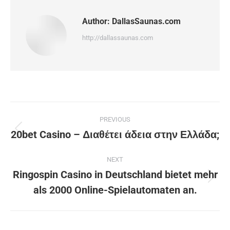
Author:
DallasSaunas.com
http://dallassaunas.com
Post
PREVIOUS
navigation
20bet Casino – Διαθέτει άδεια στην Ελλάδα;
Previous
post:
NEXT
Ringospin Casino in Deutschland bietet mehr
Next
als 2000 Online-Spielautomaten an.
post: