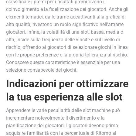
classifica e i premi per i risultati promuovono il
coinvolgimento e la fidelizzazione dei giocatori. Anche gli
elementi tematici, dalle trame accattivanti alla grafica di
alta qualità, rivestono un ruolo significativo nell’attrarre
giocatori. Infine, la volatilità di una slot, bassa, media o
alta, incide sulla frequenza delle vincite e sul livello di
rischio, offrendo ai giocatori di selezionare giochi in linea
con le proprie preferenze e la propria tolleranza al rischio.
Conoscere queste caratteristiche è essenziale per una
selezione consapevole dei giochi.
Indicazioni per ottimizzare
la tua esperienza alle slot
Apprendere le varie peculiarità delle slot machine può
incrementare notevolmente il divertimento e la
pianificazione dei giocatori. I giocatori devono prima
acquisire familiarità con la percentuale di Ritorno al