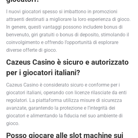
I nuovi giocatori spesso si imbattono in promozioni
attraenti destinati a migliorare la loro esperienza di gioco.
In genere, questi vantaggi possono includere bonus di
benvenuto, giri gratuiti o bonus di deposito, stimolando il
coinvolgimento e offrendo l’opportunità di esplorare
diverse offerte di gioco.
Cazeus Casino è sicuro e autorizzato
per i giocatori italiani?
Cazeus Casino è considerato sicuro e conforme per i
giocatori italiani, operando con licenze rilasciate da enti
regolatori. La piattaforma utilizza misure di sicurezza
avanzate, garantendo la protezione e l’integrità dei
giocatori e alimentando la fiducia nel suo ambiente di
gioco.
Posso giocare alle slot machine sui