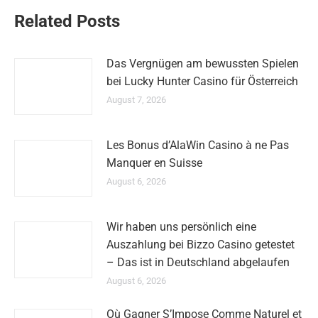
Related Posts
Das Vergnügen am bewussten Spielen
bei Lucky Hunter Casino für Österreich
August 7, 2026
Les Bonus d’AlaWin Casino à ne Pas
Manquer en Suisse
August 6, 2026
Wir haben uns persönlich eine
Auszahlung bei Bizzo Casino getestet
– Das ist in Deutschland abgelaufen
August 6, 2026
Où Gagner S’Impose Comme Naturel et