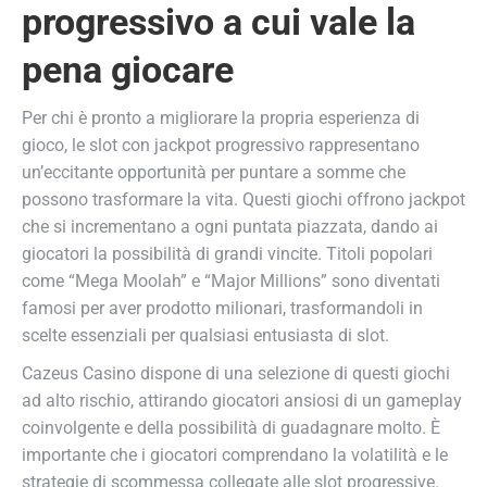
progressivo a cui vale la
pena giocare
Per chi è pronto a migliorare la propria esperienza di
gioco, le slot con jackpot progressivo rappresentano
un’eccitante opportunità per puntare a somme che
possono trasformare la vita. Questi giochi offrono jackpot
che si incrementano a ogni puntata piazzata, dando ai
giocatori la possibilità di grandi vincite. Titoli popolari
come “Mega Moolah” e “Major Millions” sono diventati
famosi per aver prodotto milionari, trasformandoli in
scelte essenziali per qualsiasi entusiasta di slot.
Cazeus Casino dispone di una selezione di questi giochi
ad alto rischio, attirando giocatori ansiosi di un gameplay
coinvolgente e della possibilità di guadagnare molto. È
importante che i giocatori comprendano la volatilità e le
strategie di scommessa collegate alle slot progressive.