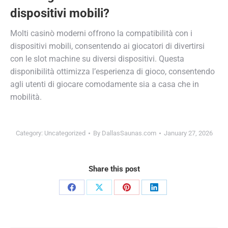
dispositivi mobili?
Molti casinò moderni offrono la compatibilità con i
dispositivi mobili, consentendo ai giocatori di divertirsi
con le slot machine su diversi dispositivi. Questa
disponibilità ottimizza l’esperienza di gioco, consentendo
agli utenti di giocare comodamente sia a casa che in
mobilità.
Category:
Uncategorized
By
DallasSaunas.com
January 27, 2026
Share this post
Share
Share
Share
Share
on
on
on
on
Facebook
X
Pinterest
LinkedIn