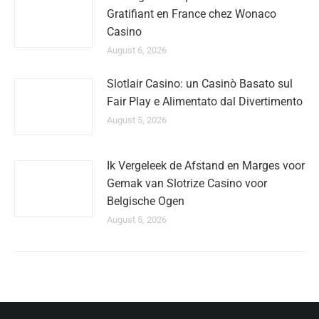
Gratifiant en France chez Wonaco
Casino
August 6, 2026
Slotlair Casino: un Casinò Basato sul
Fair Play e Alimentato dal Divertimento
August 5, 2026
Ik Vergeleek de Afstand en Marges voor
Gemak van Slotrize Casino voor
Belgische Ogen
August 5, 2026