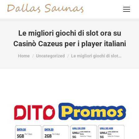
Le migliori giochi di slot ora su
Casinò Cazeus per i player italiani
You are here:
Home
Uncategorized
Le migliori giochi di slot…