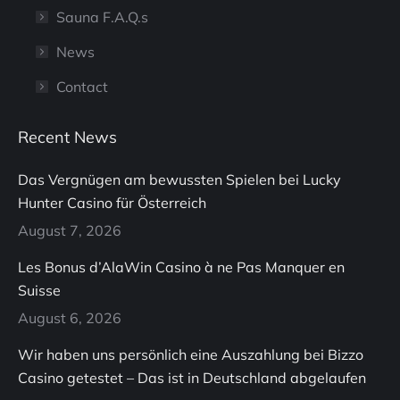
Sauna F.A.Q.s
News
Contact
Recent News
Das Vergnügen am bewussten Spielen bei Lucky
Hunter Casino für Österreich
August 7, 2026
Les Bonus d’AlaWin Casino à ne Pas Manquer en
Suisse
August 6, 2026
Wir haben uns persönlich eine Auszahlung bei Bizzo
Casino getestet – Das ist in Deutschland abgelaufen