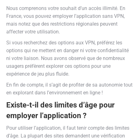
Nous comprenons votre souhait d’un accès illimité. En
France, vous pouvez employer l’application sans VPN,
mais notez que des restrictions régionales peuvent
affecter votre utilisation.
Si vous recherchez des options aux VPN, préférez les
options qui ne mettent en danger ni votre confidentialité
ni votre liaison. Nous avons observé que de nombreux
usagers préfèrent explorer ces options pour une
expérience de jeu plus fluide.
En fin de compte, il s’agit de profiter de sa autonomie tout
en explorant dans l’environnement en ligne !
Existe-t-il des limites d’âge pour
employer l’application ?
Pour utiliser l’application, il faut tenir compte des limites
d’âge. La plupart des sites demandent une vérification