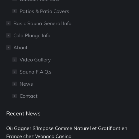
Patios & Patio Covers
Basic Sauna General Info
Cold Plunge Info
About
Video Gallery
Sauna F.A.Q.s
News
Contact
Recent News
Où Gagner S’Impose Comme Naturel et Gratifiant en
France chez Wonaco Casino