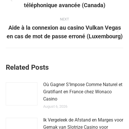
Previous
téléphonique avancée (Canada)
post:
NEXT
Aide à la connexion au casino Vulkan Vegas
Next
en cas de mot de passe erroné (Luxembourg)
post:
Related Posts
Où Gagner S’Impose Comme Naturel et
Gratifiant en France chez Wonaco
Casino
August 6, 2026
Ik Vergeleek de Afstand en Marges voor
Gemak van Slotrize Casino voor