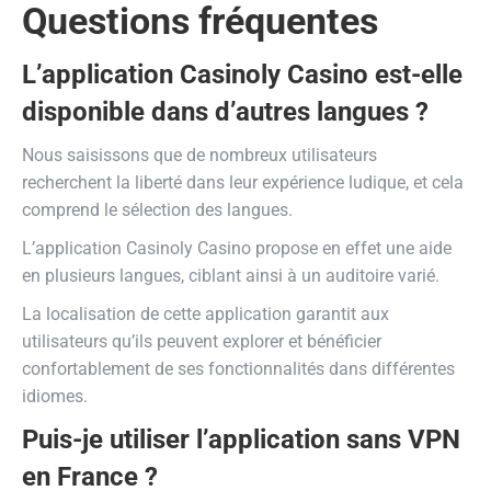
Questions fréquentes
L’application Casinoly Casino est-elle
disponible dans d’autres langues ?
Nous saisissons que de nombreux utilisateurs
recherchent la liberté dans leur expérience ludique, et cela
comprend le sélection des langues.
L’application Casinoly Casino propose en effet une aide
en plusieurs langues, ciblant ainsi à un auditoire varié.
La localisation de cette application garantit aux
utilisateurs qu’ils peuvent explorer et bénéficier
confortablement de ses fonctionnalités dans différentes
idiomes.
Puis-je utiliser l’application sans VPN
en France ?