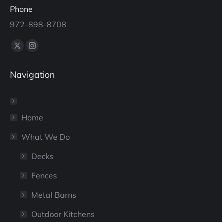
Phone
972-898-8708
Find us on:
X
Instagram
page
page
Navigation
opens
opens
in
in
new
new
window
window
Home
What We Do
Decks
Fences
Metal Barns
Outdoor Kitchens