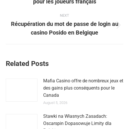
pour les joueurs français
NEXT
Récupération du mot de passe de login au
Next
casino Posido en Belgique
post:
Related Posts
Mafia Casino offre de nombreux jeux et
des gains plus conséquents pour le
Canada
August 5, 2026
Stawki na Własnych Zasadach:
Oscarspin Dopasowuje Limity dla