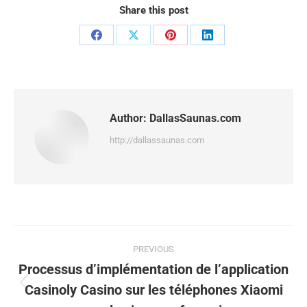
Share this post
Share
Share
Share
Share
on
on
on
on
Facebook
X
Pinterest
LinkedIn
Author:
DallasSaunas.com
http://dallassaunas.com
Post
PREVIOUS
navigation
Processus d’implémentation de l’application
Casinoly Casino sur les téléphones Xiaomi
Previous
post: