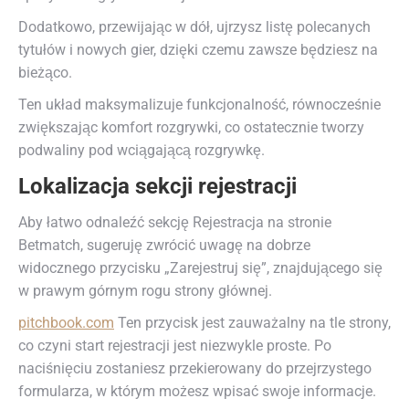
Dodatkowo, przewijając w dół, ujrzysz listę polecanych
tytułów i nowych gier, dzięki czemu zawsze będziesz na
bieżąco.
Ten układ maksymalizuje funkcjonalność, równocześnie
zwiększając komfort rozgrywki, co ostatecznie tworzy
podwaliny pod wciągającą rozgrywkę.
Lokalizacja sekcji rejestracji
Aby łatwo odnaleźć sekcję Rejestracja na stronie
Betmatch, sugeruję zwrócić uwagę na dobrze
widocznego przycisku „Zarejestruj się”, znajdującego się
w prawym górnym rogu strony głównej.
pitchbook.com
Ten przycisk jest zauważalny na tle strony,
co czyni start rejestracji jest niezwykle proste. Po
naciśnięciu zostaniesz przekierowany do przejrzystego
formularza, w którym możesz wpisać swoje informacje.