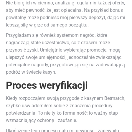
Nie biorę ich w ciemno; analizuję regulamin każdej oferty,
aby mieć pewność, że jest opłacalna. Na przykład bonus
powitalny może podnieść mój pierwszy depozyt, dając mi
lepszą siłę w grze od samego początku.
Przyglądam się również systemom nagród, które
nagradzają stałe uczestnictwo, co z czasem może
przynosić zyski. Umiejętnie wybierając promocje, mogę
ulepszyć swoje umiejętności, jednocześnie zwiększając
potencjalne nagrody, przygotowując się na zadowalającą
podróż w świecie kasyn.
Proces weryfikacji
Kiedy rozpocząłem swoją przygodę z kasynem Betmatch,
szybko uświadomiłem sobie z znaczenia procedury
potwierdzania. To nie tylko formalność; to ważny etap
wzmacniający ochronę i zaufanie.
Ukończenie tego procesu dało mi pewność i zapewniło