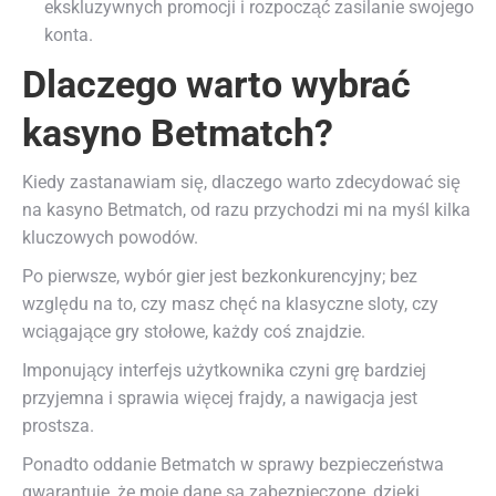
ekskluzywnych promocji i rozpocząć zasilanie swojego
konta.
Dlaczego warto wybrać
kasyno Betmatch?
Kiedy zastanawiam się, dlaczego warto zdecydować się
na kasyno Betmatch, od razu przychodzi mi na myśl kilka
kluczowych powodów.
Po pierwsze, wybór gier jest bezkonkurencyjny; bez
względu na to, czy masz chęć na klasyczne sloty, czy
wciągające gry stołowe, każdy coś znajdzie.
Imponujący interfejs użytkownika czyni grę bardziej
przyjemna i sprawia więcej frajdy, a nawigacja jest
prostsza.
Ponadto oddanie Betmatch w sprawy bezpieczeństwa
gwarantuje, że moje dane są zabezpieczone, dzięki