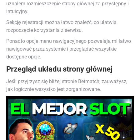
uznałem rozmieszczenie strony głównej za przystępny i
intuicyjny.
Sekcję rejestracji można łatwo znaleźć, co ułatwia
rozpoczęcie korzystania z serwisu.
Ponadto opcje menu nawigacyjnego pozwalają mi łatwo
nawigować przez systemie i przeglądać wszystkie
dostępne opcje.
Przegląd układu strony głównej
Jeśli przyjrzysz się bliżej stronie Betmatch, zauważysz,
jak logicznie wszystko jest zorganizowane.