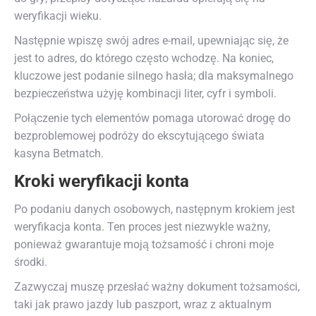
weryfikacji wieku.
Następnie wpiszę swój adres e-mail, upewniając się, że
jest to adres, do którego często wchodzę. Na koniec,
kluczowe jest podanie silnego hasła; dla maksymalnego
bezpieczeństwa użyję kombinacji liter, cyfr i symboli.
Połączenie tych elementów pomaga utorować drogę do
bezproblemowej podróży do ekscytującego świata
kasyna Betmatch.
Kroki weryfikacji konta
Po podaniu danych osobowych, następnym krokiem jest
weryfikacja konta. Ten proces jest niezwykle ważny,
ponieważ gwarantuje moją tożsamość i chroni moje
środki.
Zazwyczaj muszę przesłać ważny dokument tożsamości,
taki jak prawo jazdy lub paszport, wraz z aktualnym