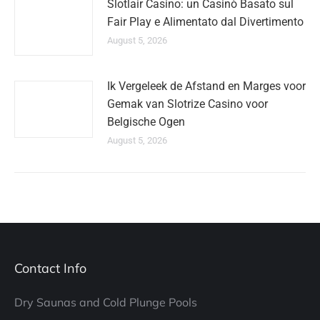
Slotlair Casino: un Casinò Basato sul
Fair Play e Alimentato dal Divertimento
August 5, 2026
Ik Vergeleek de Afstand en Marges voor
Gemak van Slotrize Casino voor
Belgische Ogen
August 5, 2026
Contact Info
Dry Saunas and Cold Plunge Pools