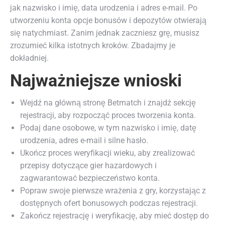
jak nazwisko i imię, data urodzenia i adres e-mail. Po
utworzeniu konta opcje bonusów i depozytów otwierają
się natychmiast. Zanim jednak zaczniesz grę, musisz
zrozumieć kilka istotnych kroków. Zbadajmy je
dokładniej.
Najważniejsze wnioski
Wejdź na główną stronę Betmatch i znajdź sekcję
rejestracji, aby rozpocząć proces tworzenia konta.
Podaj dane osobowe, w tym nazwisko i imię, datę
urodzenia, adres e-mail i silne hasło.
Ukończ proces weryfikacji wieku, aby zrealizować
przepisy dotyczące gier hazardowych i
zagwarantować bezpieczeństwo konta.
Popraw swoje pierwsze wrażenia z gry, korzystając z
dostępnych ofert bonusowych podczas rejestracji.
Zakończ rejestrację i weryfikację, aby mieć dostęp do