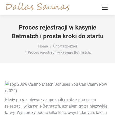
Proces rejestracji w kasynie
Betmatch i proste kroki do startu
You are here:
Home
Uncategorized
Proces rejestracji w kasynie Betmatch…
Kiedy po raz pierwszy zapoznałem się z procesem
rejestracji w kasynie Betmatch, uznałem go za niezwykle
łatwy. Wystarczy podać kilka kluczowych danych, takich