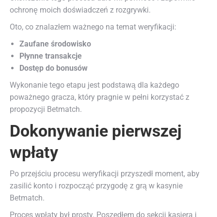
ochronę moich doświadczeń z rozgrywki.
Oto, co znalazłem ważnego na temat weryfikacji:
Zaufane środowisko
Płynne transakcje
Dostęp do bonusów
Wykonanie tego etapu jest podstawą dla każdego
poważnego gracza, który pragnie w pełni korzystać z
propozycji Betmatch.
Dokonywanie pierwszej
wpłaty
Po przejściu procesu weryfikacji przyszedł moment, aby
zasilić konto i rozpocząć przygodę z grą w kasynie
Betmatch.
Proces wpłaty był prosty. Poszedłem do sekcji kasjera i