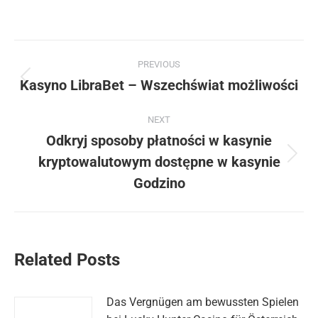
Post
PREVIOUS
navigation
Kasyno LibraBet – Wszechświat możliwości
Previous
post:
NEXT
Odkryj sposoby płatności w kasynie
kryptowalutowym dostępne w kasynie
Next
post:
Godzino
Related Posts
Das Vergnügen am bewussten Spielen