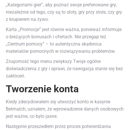
„Kategoriami gier”, aby poznać swoje preferowane gry,
niezależnie od tego, czy są to sloty, gry przy stole, czy gry
z krupierem na żywo.
Karta „Promocje” jest równie ważna, ponieważ informuje
o bieżących bonusach i ofertach. Nie przegap też
„Centrum pomocy” – to autentyczna skarbnica
materiałów pomocnych w rozwiązywaniu problemów.
Znajomość tego menu zwiększy Twoje ogólne
doświadczenia z gry i sprawi, że nawigacja stanie się bez
zakłóceń.
Tworzenie konta
Kiedy zdecydowałem się utworzyć konto w kasynie
Betmatch, uznałem, że wprowadzenie danych osobowych
jest ważne, co było jasne.
Następnie przeszedłem przez proces potwierdzania