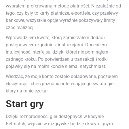
wybrałem preferowaną metodę płatności. Niezależnie od
tego, czy były to karty płatnicze, e-portfele, czy przelewy
bankowe, wszystkie opcje wyraźnie pokazywały limity i
czas realizacji.
Wprowadziłem kwotę, którą zamierzałem dodać i
postępowałem zgodnie z instrukcjami. Doceniłem
intuicyjność interfejsu, dzięki której nie pominąłem
żadnego kroku. Po potwierdzeniu transakcji środki
pojawiły się na moim koncie niemal natychmiast.
Wiedząc, że moje konto zostało doładowane, poczułem
ekscytację i chęć poznania interesującego świata gier,
który na mnie czekał.
Start gry
Dzięki różnorodności gier dostępnych w kasynie
Betmatch, wejście w rozgrywkę będzie ekscytującym