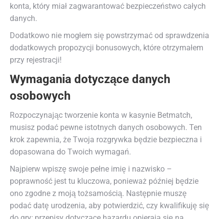
konta, który miał zagwarantować bezpieczeństwo całych
danych.
Dodatkowo nie mogłem się powstrzymać od sprawdzenia
dodatkowych propozycji bonusowych, które otrzymałem
przy rejestracji!
Wymagania dotyczące danych
osobowych
Rozpoczynając tworzenie konta w kasynie Betmatch,
musisz podać pewne istotnych danych osobowych. Ten
krok zapewnia, że Twoja rozgrywka będzie bezpieczna i
dopasowana do Twoich wymagań.
Najpierw wpiszę swoje pełne imię i nazwisko –
poprawność jest tu kluczowa, ponieważ później będzie
ono zgodne z moją tożsamością. Następnie muszę
podać datę urodzenia, aby potwierdzić, czy kwalifikuję się
do gry; przepisy dotyczące hazardu opierają się na