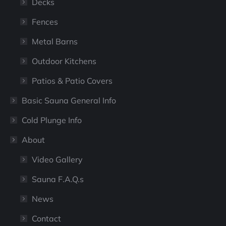
Decks
Fences
Metal Barns
Outdoor Kitchens
Patios & Patio Covers
Basic Sauna General Info
Cold Plunge Info
About
Video Gallery
Sauna F.A.Q.s
News
Contact