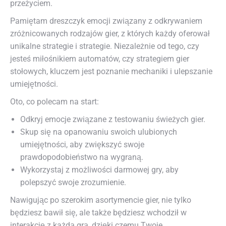
przeżyciem.
Pamiętam dreszczyk emocji związany z odkrywaniem
zróżnicowanych rodzajów gier, z których każdy oferował
unikalne strategie i strategie. Niezależnie od tego, czy
jesteś miłośnikiem automatów, czy strategiem gier
stołowych, kluczem jest poznanie mechaniki i ulepszanie
umiejętności.
Oto, co polecam na start:
Odkryj emocje związane z testowaniu świeżych gier.
Skup się na opanowaniu swoich ulubionych
umiejętności, aby zwiększyć swoje
prawdopodobieństwo na wygraną.
Wykorzystaj z możliwości darmowej gry, aby
polepszyć swoje zrozumienie.
Nawigując po szerokim asortymencie gier, nie tylko
będziesz bawił się, ale także będziesz wchodził w
interakcję z każdą grą, dzięki czemu Twoje