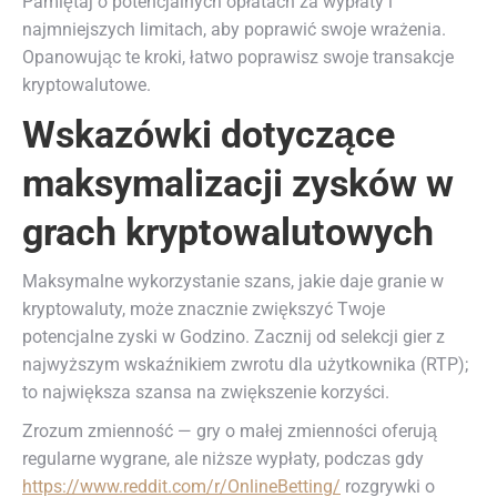
Pamiętaj o potencjalnych opłatach za wypłaty i
najmniejszych limitach, aby poprawić swoje wrażenia.
Opanowując te kroki, łatwo poprawisz swoje transakcje
kryptowalutowe.
Wskazówki dotyczące
maksymalizacji zysków w
grach kryptowalutowych
Maksymalne wykorzystanie szans, jakie daje granie w
kryptowaluty, może znacznie zwiększyć Twoje
potencjalne zyski w Godzino. Zacznij od selekcji gier z
najwyższym wskaźnikiem zwrotu dla użytkownika (RTP);
to największa szansa na zwiększenie korzyści.
Zrozum zmienność — gry o małej zmienności oferują
regularne wygrane, ale niższe wypłaty, podczas gdy
https://www.reddit.com/r/OnlineBetting/
rozgrywki o