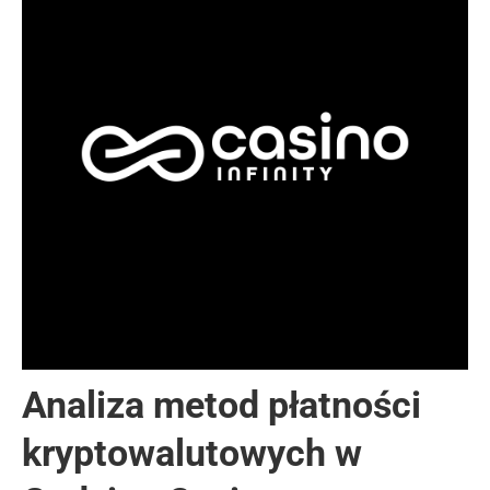
Analiza metod płatności
kryptowalutowych w