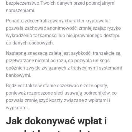
bezpieczeństwo Twoich danych przed potencjalnymi
naruszeniami.
Ponadto zdecentralizowany charakter kryptowalut
pozwala zachować anonimowość, zmniejszając ryzyko
wykradzenia tożsamości lub nieuprawnionego dostępu
do danych osobowych.
Następną znaczącą zaletą jest szybkość: transakcje są
przetwarzane niemal od razu, co pozwala uniknąć
opóźnień zwykle związanych z tradycyjnymi systemami
bankowymi.
Będziesz także w stanie oczekiwać niższe opłaty,
ponieważ rozproszone sieci usuwają pośredników, co
pozwala zmniejszyć koszty związane z wpłatami i
wypłatami.
Jak dokonywać wpłat i