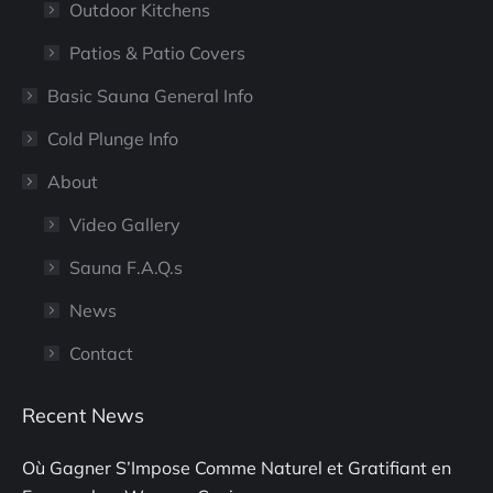
Outdoor Kitchens
Patios & Patio Covers
Basic Sauna General Info
Cold Plunge Info
About
Video Gallery
Sauna F.A.Q.s
News
Contact
Recent News
Où Gagner S’Impose Comme Naturel et Gratifiant en