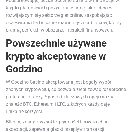
Podsumowując, udział Godzino Casino w innowacje w
krypto-płatnościach pozycjonuje firmę jako lidera w
rozwijającym się sektorze gier online, zaspokajając
oczekiwania technicznie rozwiniętych odbiorców, którzy
pragną perfekcji w obszarze interakcji finansowych.
Powszechnie używane
krypto akceptowane w
Godzino
W Godzino Casino akceptowana jest bogaty wybór
znanych kryptowalut, co pozwala zrealizować różnorodne
preferencji graczy. Spośród kluczowych opcji można
znaleźć BTC, Ethereum i LTC, z których każdy daje
unikalne korzyści.
Bitcoin, znany z wysokiej płynności i powszechnej
akceptacji, zapewnia gładki przepływ transakcji.