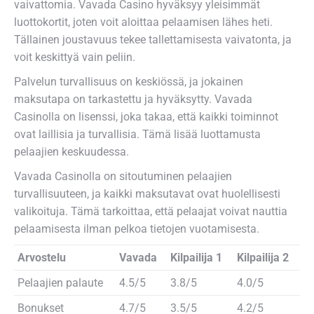
vaivattomia. Vavada Casino hyväksyy yleisimmät
luottokortit, joten voit aloittaa pelaamisen lähes heti.
Tällainen joustavuus tekee tallettamisesta vaivatonta, ja
voit keskittyä vain peliin.
Palvelun turvallisuus on keskiössä, ja jokainen
maksutapa on tarkastettu ja hyväksytty. Vavada
Casinolla on lisenssi, joka takaa, että kaikki toiminnot
ovat laillisia ja turvallisia. Tämä lisää luottamusta
pelaajien keskuudessa.
Vavada Casinolla on sitoutuminen pelaajien
turvallisuuteen, ja kaikki maksutavat ovat huolellisesti
valikoituja. Tämä tarkoittaa, että pelaajat voivat nauttia
pelaamisesta ilman pelkoa tietojen vuotamisesta.
Arvostelu
Vavada
Kilpailija 1
Kilpailija 2
Pelaajien palaute
4.5/5
3.8/5
4.0/5
Bonukset
4.7/5
3.5/5
4.2/5