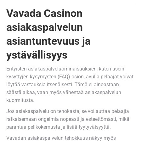
Vavada Casinon
asiakaspalvelun
asiantuntevuus ja
ystävällisyys
Erityisten asiakaspalveluominaisuuksien, kuten usein
kysyttyjen kysymysten (FAQ) osion, avulla pelaajat voivat
löytää vastauksia itsenäisesti. Tämä ei ainoastaan
säästä aikaa, vaan myös vähentää asiakaspalvelun
kuormitusta.
Jos asiakaspalvelu on tehokasta, se voi auttaa pelaajia
ratkaisemaan ongelmia nopeasti ja esteettömästi, mikä
parantaa pelikokemusta ja lisää tyytyväisyyttä.
Vavadan asiakaspalvelun tehokkuus näkyy myös