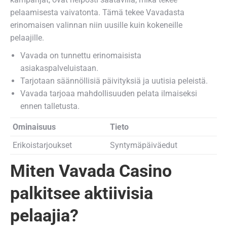
pelaamisesta vaivatonta. Tämä tekee Vavadasta
erinomaisen valinnan niin uusille kuin kokeneille
pelaajille.
Vavada on tunnettu erinomaisista
asiakaspalveluistaan.
Tarjotaan säännöllisiä päivityksiä ja uutisia peleistä.
Vavada tarjoaa mahdollisuuden pelata ilmaiseksi
ennen talletusta.
Ominaisuus
Tieto
Erikoistarjoukset
Syntymäpäiväedut
Miten Vavada Casino
palkitsee aktiivisia
pelaajia?