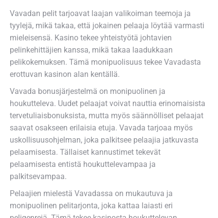
Vavadan pelit tarjoavat laajan valikoiman teemoja ja
tyylejä, mikä takaa, että jokainen pelaaja löytää varmasti
mieleisensä. Kasino tekee yhteistyötä johtavien
pelinkehittäjien kanssa, mikä takaa laadukkaan
pelikokemuksen. Tämä monipuolisuus tekee Vavadasta
erottuvan kasinon alan kentällä.
Vavada bonusjärjestelmä on monipuolinen ja
houkutteleva. Uudet pelaajat voivat nauttia erinomaisista
tervetuliaisbonuksista, mutta myös säännölliset pelaajat
saavat osakseen erilaisia etuja. Vavada tarjoaa myös
uskollisuusohjelman, joka palkitsee pelaajia jatkuvasta
pelaamisesta. Tällaiset kannustimet tekevät
pelaamisesta entistä houkuttelevampaa ja
palkitsevampaa.
Pelaajien mielestä Vavadassa on mukautuva ja
monipuolinen pelitarjonta, joka kattaa laiasti eri
peligenrejä. Tämä tekee kasinosta houkuttelevan