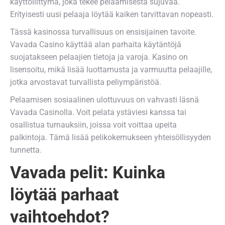
käyttöliittymä, joka tekee pelaamisesta sujuvaa.
Erityisesti uusi pelaaja löytää kaiken tarvittavan nopeasti.
Tässä kasinossa turvallisuus on ensisijainen tavoite.
Vavada Casino käyttää alan parhaita käytäntöjä
suojatakseen pelaajien tietoja ja varoja. Kasino on
lisensoitu, mikä lisää luottamusta ja varmuutta pelaajille,
jotka arvostavat turvallista peliympäristöä.
Pelaamisen sosiaalinen ulottuvuus on vahvasti läsnä
Vavada Casinolla. Voit pelata ystäviesi kanssa tai
osallistua turnauksiin, joissa voit voittaa upeita
palkintoja. Tämä lisää pelikokemukseen yhteisöllisyyden
tunnetta.
Vavada pelit: Kuinka
löytää parhaat
vaihtoehdot?