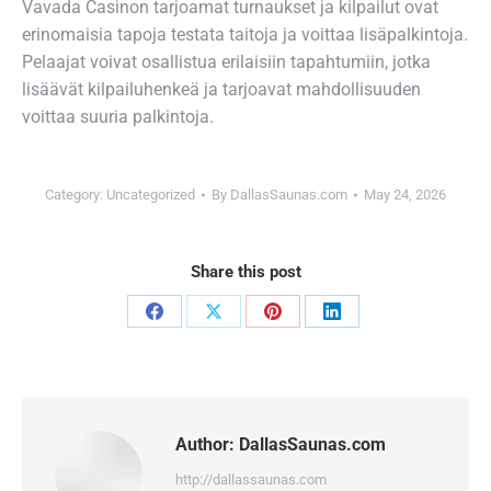
Vavada Casinon tarjoamat turnaukset ja kilpailut ovat
erinomaisia tapoja testata taitoja ja voittaa lisäpalkintoja.
Pelaajat voivat osallistua erilaisiin tapahtumiin, jotka
lisäävät kilpailuhenkeä ja tarjoavat mahdollisuuden
voittaa suuria palkintoja.
Category:
Uncategorized
By
DallasSaunas.com
May 24, 2026
Share this post
Share
Share
Share
Share
on
on
on
on
Facebook
X
Pinterest
LinkedIn
Author:
DallasSaunas.com
http://dallassaunas.com