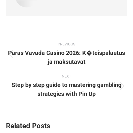
Post
PREVIOUS
navigation
Paras Vavada Casino 2026: K�teispalautus
Previous
ja maksutavat
post:
NEXT
Step by step guide to mastering gambling
Next
strategies with Pin Up
post:
Related Posts