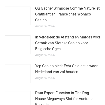
Où Gagner S’Impose Comme Naturel et
Gratifiant en France chez Wonaco
Casino
August 6, 2026
Ik Vergeleek de Afstand en Marges voor
Gemak van Slotrize Casino voor
Belgische Ogen
August 5, 2026
Yep Casino biedt Echt Geld actie waar
Nederland van zal houden
August 5, 2026
Data Export Function in The Dog
House Megaways Slot for Australia
Records