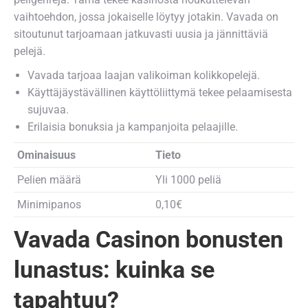
vaihtoehdon, jossa jokaiselle löytyy jotakin. Vavada on
sitoutunut tarjoamaan jatkuvasti uusia ja jännittäviä
pelejä.
Vavada tarjoaa laajan valikoiman kolikkopelejä.
Käyttäjäystävällinen käyttöliittymä tekee pelaamisesta
sujuvaa.
Erilaisia bonuksia ja kampanjoita pelaajille.
Ominaisuus
Tieto
Pelien määrä
Yli 1000 peliä
Minimipanos
0,10€
Vavada Casinon bonusten
lunastus: kuinka se
tapahtuu?