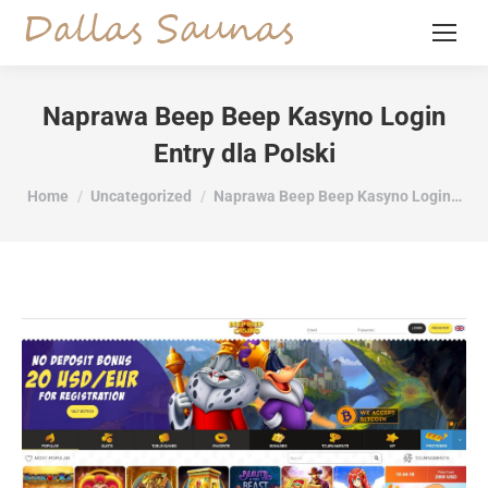
Naprawa Beep Beep Kasyno Login
Entry dla Polski
You are here:
Home
Uncategorized
Naprawa Beep Beep Kasyno Login…