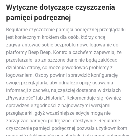
Wytyczne dotyczące czyszczenia
pamięci podręcznej
Regularne czyszczenie pamięci podręcznej przeglądarki
jest koniecznym krokiem dla osób, którzy chcą
zagwarantować sobie bezproblemowe logowanie do
platformy Beep Beep. Kontrola cache’em zapewnia, że
przestarzałe lub zniszczone dane nie będą zakłócać
działania strony, co może powodować problemy z
logowaniem. Osoby powinni sprawdzić konfigurację
swojej przeglądarki, aby odnaleźć opcję usuwania
informacji z cache’u, najczęściej dostępną w działach
„Prywatność” lub „Historia”. Rekomenduje się również
sprawdzenie zgodności z najnowszymi wersjami
przeglądarki, gdyż wcześniejsze edycje mogą nie
zarządzać pamięci podręcznej efektywnie. Regularne
czyszczenie pamięci podręcznej pozwala użytkownikom
poprawić efektywność przeglądarki i utrzymać optymalny