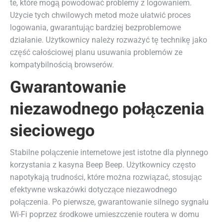
te, które mogą powodować problemy z logowaniem.
Użycie tych chwilowych metod może ułatwić proces
logowania, gwarantując bardziej bezproblemowe
działanie. Użytkownicy należy rozważyć tę technikę jako
część całościowej planu usuwania problemów ze
kompatybilnością browserów.
Gwarantowanie
niezawodnego połączenia
sieciowego
Stabilne połączenie internetowe jest istotne dla płynnego
korzystania z kasyna Beep Beep. Użytkownicy często
napotykają trudności, które można rozwiązać, stosując
efektywne wskazówki dotyczące niezawodnego
połączenia. Po pierwsze, gwarantowanie silnego sygnału
Wi-Fi poprzez środkowe umieszczenie routera w domu