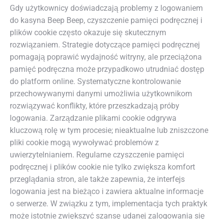
Gdy użytkownicy doświadczają problemy z logowaniem
do kasyna Beep Beep, czyszczenie pamięci podręcznej i
plików cookie często okazuje się skutecznym
rozwiązaniem. Strategie dotyczące pamięci podręcznej
pomagają poprawić wydajność witryny, ale przeciążona
pamięć podręczna może przypadkowo utrudniać dostęp
do platform online. Systematyczne kontrolowanie
przechowywanymi danymi umożliwia użytkownikom
rozwiązywać konflikty, które przeszkadzają próby
logowania. Zarządzanie plikami cookie odgrywa
kluczową rolę w tym procesie; nieaktualne lub zniszczone
pliki cookie mogą wywoływać problemów z
uwierzytelnianiem. Regularne czyszczenie pamięci
podręcznej i plików cookie nie tylko zwiększa komfort
przeglądania stron, ale także zapewnia, że interfejs
logowania jest na bieżąco i zawiera aktualne informacje
o serwerze. W związku z tym, implementacja tych praktyk
może istotnie zwiększyć szansę udanej zalogowania się