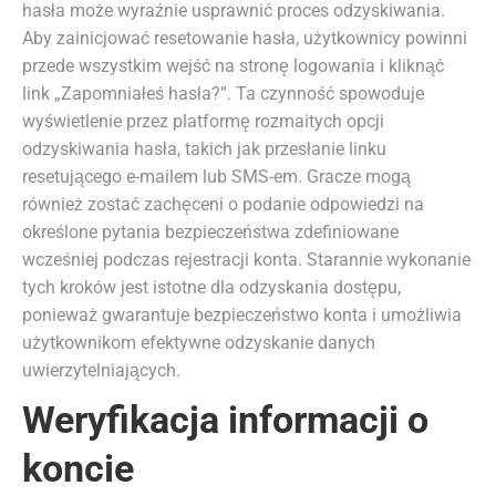
hasła może wyraźnie usprawnić proces odzyskiwania.
Aby zainicjować resetowanie hasła, użytkownicy powinni
przede wszystkim wejść na stronę logowania i kliknąć
link „Zapomniałeś hasła?”. Ta czynność spowoduje
wyświetlenie przez platformę rozmaitych opcji
odzyskiwania hasła, takich jak przesłanie linku
resetującego e-mailem lub SMS-em. Gracze mogą
również zostać zachęceni o podanie odpowiedzi na
określone pytania bezpieczeństwa zdefiniowane
wcześniej podczas rejestracji konta. Starannie wykonanie
tych kroków jest istotne dla odzyskania dostępu,
ponieważ gwarantuje bezpieczeństwo konta i umożliwia
użytkownikom efektywne odzyskanie danych
uwierzytelniających.
Weryfikacja informacji o
koncie