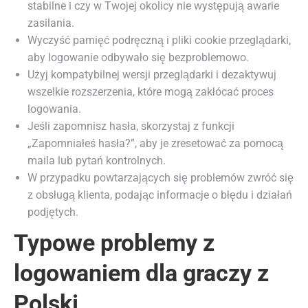
stabilne i czy w Twojej okolicy nie występują awarie
zasilania.
Wyczyść pamięć podręczną i pliki cookie przeglądarki,
aby logowanie odbywało się bezproblemowo.
Użyj kompatybilnej wersji przeglądarki i dezaktywuj
wszelkie rozszerzenia, które mogą zakłócać proces
logowania.
Jeśli zapomnisz hasła, skorzystaj z funkcji
„Zapomniałeś hasła?”, aby je zresetować za pomocą
maila lub pytań kontrolnych.
W przypadku powtarzających się problemów zwróć się
z obsługą klienta, podając informacje o błędu i działań
podjętych.
Typowe problemy z
logowaniem dla graczy z
Polski