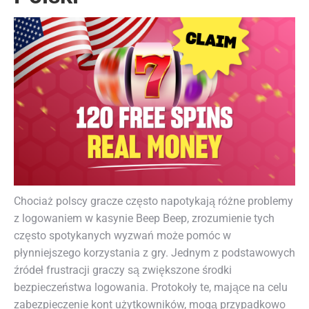
Chociaż polscy gracze często napotykają różne problemy
z logowaniem w kasynie Beep Beep, zrozumienie tych
często spotykanych wyzwań może pomóc w
płynniejszego korzystania z gry. Jednym z podstawowych
źródeł frustracji graczy są zwiększone środki
bezpieczeństwa logowania. Protokoły te, mające na celu
zabezpieczenie kont użytkowników, mogą przypadkowo