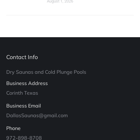
August 1, 2026
Contact Info
Dry Saunas and Cold Plunge Pools
Business Address
Corinth Texas
Business Email
DallasSaunas@gmail.com
Phone
972-898-8708