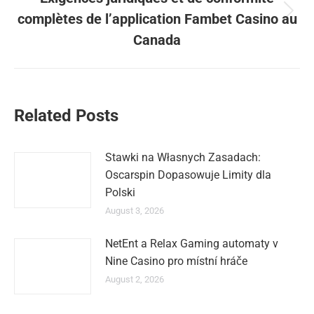
complètes de l’application Fambet Casino au
Next
post:
Canada
Related Posts
Stawki na Własnych Zasadach:
Oscarspin Dopasowuje Limity dla
Polski
August 3, 2026
NetEnt a Relax Gaming automaty v
Nine Casino pro místní hráče
August 2, 2026