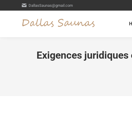
DallasSaunas@gmail.com
Exigences juridiques 