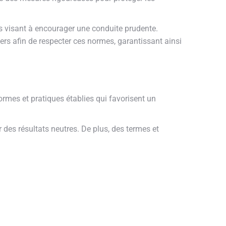
is visant à encourager une conduite prudente.
ers afin de respecter ces normes, garantissant ainsi
normes et pratiques établies qui favorisent un
 des résultats neutres. De plus, des termes et