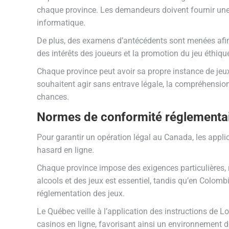
chaque province. Les demandeurs doivent fournir une d
informatique.
De plus, des examens d’antécédents sont menées afin de 
des intérêts des joueurs et la promotion du jeu éthiqu
Chaque province peut avoir sa propre instance de jeux 
souhaitent agir sans entrave légale, la compréhensio
chances.
Normes de conformité réglementa
Pour garantir un opération légal au Canada, les appl
hasard en ligne.
Chaque province impose des exigences particulières, 
alcools et des jeux est essentiel, tandis qu’en Colombi
réglementation des jeux.
Le Québec veille à l’application des instructions de Lo
casinos en ligne, favorisant ainsi un environnement d