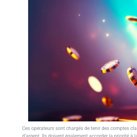
Ces opérateurs sont chargés de tenir des comptes clair
d’argent. Ils doivent également accorder la priorité 