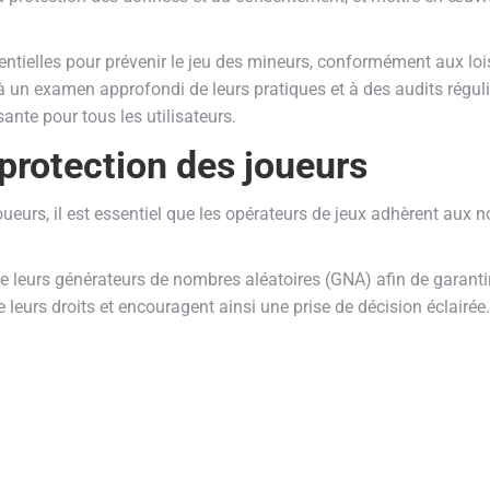
ssentielles pour prévenir le jeu des mineurs, conformément aux lo
 un examen approfondi de leurs pratiques et à des audits réguli
ante pour tous les utilisateurs.
a protection des joueurs
joueurs, il est essentiel que les opérateurs de jeux adhèrent aux 
 de leurs générateurs de nombres aléatoires (GNA) afin de garantir
 leurs droits et encouragent ainsi une prise de décision éclairée.