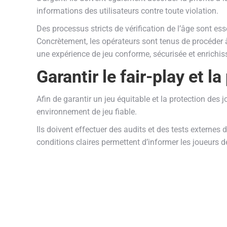
informations des utilisateurs contre toute violation.
Des processus stricts de vérification de l’âge sont e
Concrètement, les opérateurs sont tenus de procéder à
une expérience de jeu conforme, sécurisée et enrichiss
Garantir le fair-play et l
Afin de garantir un jeu équitable et la protection des 
environnement de jeu fiable.
Ils doivent effectuer des audits et des tests externes
conditions claires permettent d’informer les joueurs de