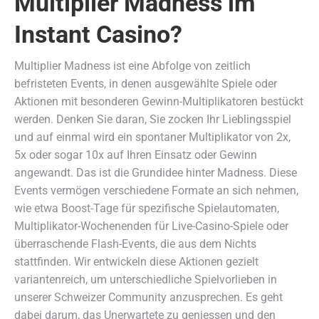
Multiplier Madness im
Instant Casino?
Multiplier Madness ist eine Abfolge von zeitlich
befristeten Events, in denen ausgewählte Spiele oder
Aktionen mit besonderen Gewinn-Multiplikatoren bestückt
werden. Denken Sie daran, Sie zocken Ihr Lieblingsspiel
und auf einmal wird ein spontaner Multiplikator von 2x,
5x oder sogar 10x auf Ihren Einsatz oder Gewinn
angewandt. Das ist die Grundidee hinter Madness. Diese
Events vermögen verschiedene Formate an sich nehmen,
wie etwa Boost-Tage für spezifische Spielautomaten,
Multiplikator-Wochenenden für Live-Casino-Spiele oder
überraschende Flash-Events, die aus dem Nichts
stattfinden. Wir entwickeln diese Aktionen gezielt
variantenreich, um unterschiedliche Spielvorlieben in
unserer Schweizer Community anzusprechen. Es geht
dabei darum, das Unerwartete zu geniessen und den