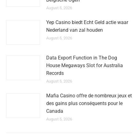
August 5, 2026
Yep Casino biedt Echt Geld actie waar
Nederland van zal houden
August 5, 2026
Data Export Function in The Dog
House Megaways Slot for Australia
Records
August 5, 2026
Mafia Casino offre de nombreux jeux et
des gains plus conséquents pour le
Canada
August 5, 2026