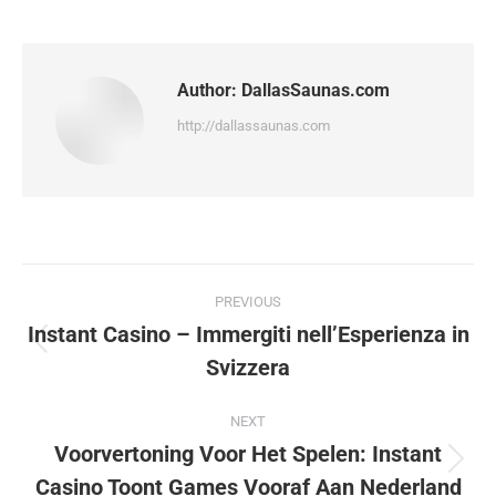
on
on
on
on
Facebook
X
Pinterest
LinkedIn
Author:
DallasSaunas.com
http://dallassaunas.com
Post
PREVIOUS
navigation
Instant Casino – Immergiti nell’Esperienza in
Previous
Svizzera
post:
NEXT
Voorvertoning Voor Het Spelen: Instant
Next
Casino Toont Games Vooraf Aan Nederland