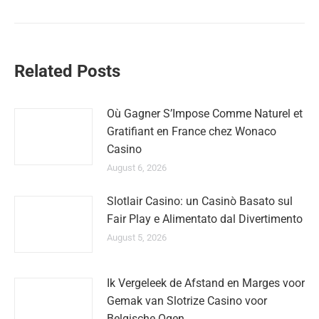
post:
Related Posts
Où Gagner S’Impose Comme Naturel et
Gratifiant en France chez Wonaco
Casino
August 6, 2026
Slotlair Casino: un Casinò Basato sul
Fair Play e Alimentato dal Divertimento
August 5, 2026
Ik Vergeleek de Afstand en Marges voor
Gemak van Slotrize Casino voor
Belgische Ogen