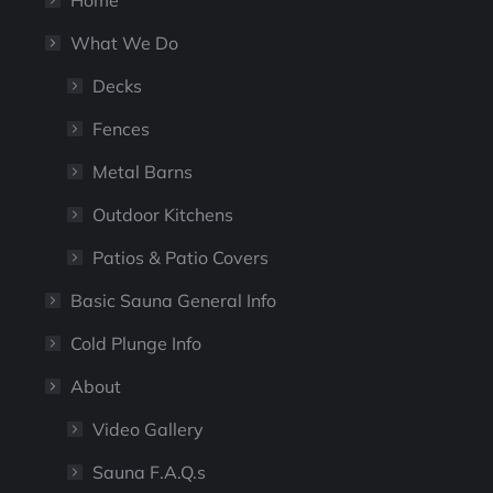
Home
What We Do
Decks
Fences
Metal Barns
Outdoor Kitchens
Patios & Patio Covers
Basic Sauna General Info
Cold Plunge Info
About
Video Gallery
Sauna F.A.Q.s