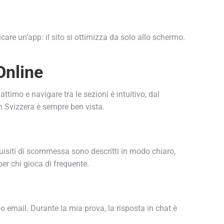
icare un’app: il sito si ottimizza da solo allo schermo.
Online
timo e navigare tra le sezioni è intuitivo, dal
in Svizzera è sempre ben vista.
quisiti di scommessa sono descritti in modo chiaro,
er chi gioca di frequente.
t o email. Durante la mia prova, la risposta in chat è