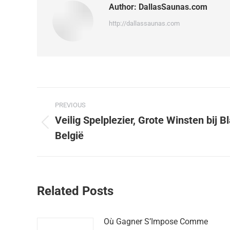
Author:
DallasSaunas.com
http://dallassaunas.com
Post
PREVIOUS
navigation
Veilig Spelplezier, Grote Winsten bij B
Previous
België
post:
Related Posts
Où Gagner S’Impose Comme