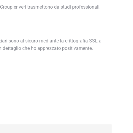
. Croupier veri trasmettono da studi professionali,
ziari sono al sicuro mediante la crittografia SSL a
 un dettaglio che ho apprezzato positivamente.