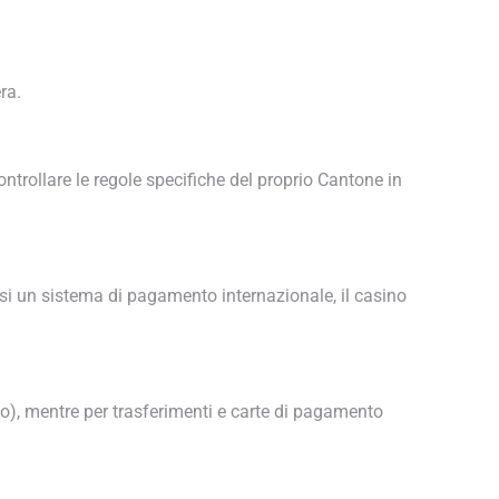
ra.
ontrollare le regole specifiche del proprio Cantone in
usi un sistema di pagamento internazionale, il casino
orno), mentre per trasferimenti e carte di pagamento