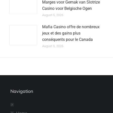
Marges voor Gemak van Slotrize
Casino voor Belgische Ogen
August 5, 2026
Mafia Casino offre de nombreux
jeux et des gains plus
conséquents pour le Canada
August 5, 2026
Navigation