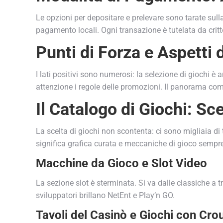
Le opzioni per depositare e prelevare sono tarate sulla 
pagamento locali. Ogni transazione è tutelata da critto
Punti di Forza e Aspetti 
I lati positivi sono numerosi: la selezione di giochi 
attenzione i regole delle promozioni. Il panorama comp
Il Catalogo di Giochi: Sc
La scelta di giochi non scontenta: ci sono migliaia di t
significa grafica curata e meccaniche di gioco sempre
Macchine da Gioco e Slot Video
La sezione slot è sterminata. Si va dalle classiche a t
sviluppatori brillano NetEnt e Play’n GO.
Tavoli del Casinò e Giochi con Crou