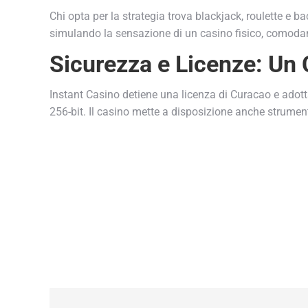
Chi opta per la strategia trova blackjack, roulette e ba
simulando la sensazione di un casino fisico, comodam
Sicurezza e Licenze: Un 
Instant Casino detiene una licenza di Curacao e adotta 
256-bit. Il casino mette a disposizione anche strument