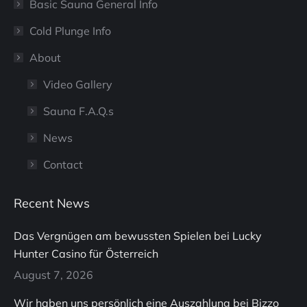
Basic Sauna General Info
Cold Plunge Info
About
Video Gallery
Sauna F.A.Q.s
News
Contact
Recent News
Das Vergnügen am bewussten Spielen bei Lucky
Hunter Casino für Österreich
August 7, 2026
Wir haben uns persönlich eine Auszahlung bei Bizzo