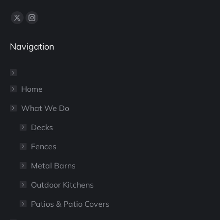
Find us on:
X
Instagram
page
page
Navigation
opens
opens
in
in
new
new
window
window
Home
What We Do
Decks
Fences
Metal Barns
Outdoor Kitchens
Patios & Patio Covers