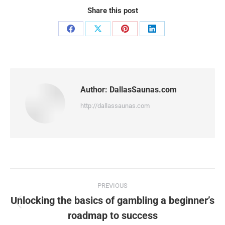
Share this post
Share
Share
Share
Share
on
on
on
on
Facebook
X
Pinterest
LinkedIn
Author:
DallasSaunas.com
http://dallassaunas.com
Post
PREVIOUS
navigation
Unlocking the basics of gambling a beginner’s
Previous
roadmap to success
post: