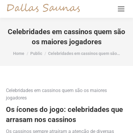
Celebridades em cassinos quem são
os maiores jogadores
You are here:
Home
Public
Celebridades em cassinos quem são…
Celebridades em cassinos quem são os maiores
jogadores
Os ícones do jogo: celebridades que
arrasam nos cassinos
Os cassinos sempre atraíram a atenção de diversas