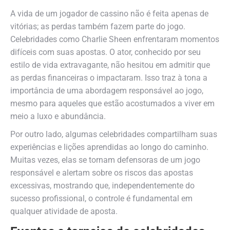
A vida de um jogador de cassino não é feita apenas de
vitórias; as perdas também fazem parte do jogo.
Celebridades como Charlie Sheen enfrentaram momentos
difíceis com suas apostas. O ator, conhecido por seu
estilo de vida extravagante, não hesitou em admitir que
as perdas financeiras o impactaram. Isso traz à tona a
importância de uma abordagem responsável ao jogo,
mesmo para aqueles que estão acostumados a viver em
meio a luxo e abundância.
Por outro lado, algumas celebridades compartilham suas
experiências e lições aprendidas ao longo do caminho.
Muitas vezes, elas se tornam defensoras de um jogo
responsável e alertam sobre os riscos das apostas
excessivas, mostrando que, independentemente do
sucesso profissional, o controle é fundamental em
qualquer atividade de aposta.