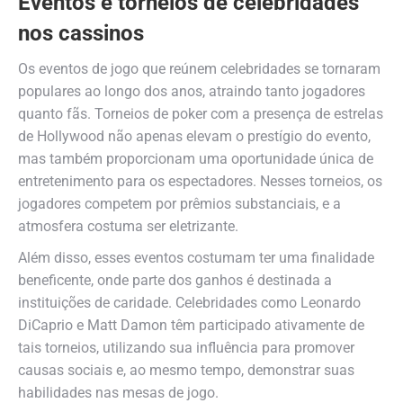
Eventos e torneios de celebridades
nos cassinos
Os eventos de jogo que reúnem celebridades se tornaram
populares ao longo dos anos, atraindo tanto jogadores
quanto fãs. Torneios de poker com a presença de estrelas
de Hollywood não apenas elevam o prestígio do evento,
mas também proporcionam uma oportunidade única de
entretenimento para os espectadores. Nesses torneios, os
jogadores competem por prêmios substanciais, e a
atmosfera costuma ser eletrizante.
Além disso, esses eventos costumam ter uma finalidade
beneficente, onde parte dos ganhos é destinada a
instituições de caridade. Celebridades como Leonardo
DiCaprio e Matt Damon têm participado ativamente de
tais torneios, utilizando sua influência para promover
causas sociais e, ao mesmo tempo, demonstrar suas
habilidades nas mesas de jogo.