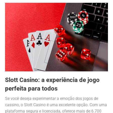
Slott Casino: a experiência de jogo
perfeita para todos
Se você deseja experimentar a emoção dos jogos de
cassino, o Slott Casino é uma excelente opção. Com uma
plataforma segura e licenciada, oferece mais de 6.700