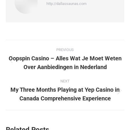
http://dallassaunas.com
Post
PREVIOUS
navigation
Oopspin Casino – Alles Wat Je Moet Weten
Previous
Over Aanbiedingen in Nederland
post:
NEXT
My Three Months Playing at Yep Casino in
Next
Canada Comprehensive Experience
post:
Related Posts