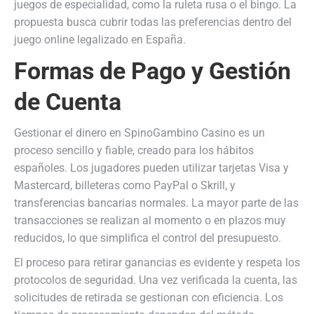
juegos de especialidad, como la ruleta rusa o el bingo. La
propuesta busca cubrir todas las preferencias dentro del
juego online legalizado en España.
Formas de Pago y Gestión
de Cuenta
Gestionar el dinero en SpinoGambino Casino es un
proceso sencillo y fiable, creado para los hábitos
españoles. Los jugadores pueden utilizar tarjetas Visa y
Mastercard, billeteras como PayPal o Skrill, y
transferencias bancarias normales. La mayor parte de las
transacciones se realizan al momento o en plazos muy
reducidos, lo que simplifica el control del presupuesto.
El proceso para retirar ganancias es evidente y respeta los
protocolos de seguridad. Una vez verificada la cuenta, las
solicitudes de retirada se gestionan con eficiencia. Los