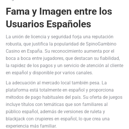
Fama y Imagen entre los
Usuarios Españoles
La unión de licencia y seguridad forja una reputación
robusta, que justifica la popularidad de SpinoGambino
Casino en España. Su reconocimiento aumenta por el
boca a boca entre jugadores, que destacan su fiabilidad,
la rapidez de los pagos y un servicio de atención al cliente
en español y disponible por varios canales.
La adecuación al mercado local también pesa. La
plataforma está totalmente en español y proporciona
métodos de pago habituales del país. Su oferta de juegos
incluye títulos con temáticas que son familiares al
público español, además de versiones de ruleta y
blackjack con crupieres en español, lo que crea una
experiencia más familiar.