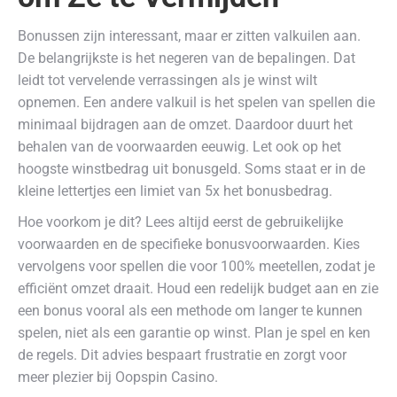
Bonussen zijn interessant, maar er zitten valkuilen aan.
De belangrijkste is het negeren van de bepalingen. Dat
leidt tot vervelende verrassingen als je winst wilt
opnemen. Een andere valkuil is het spelen van spellen die
minimaal bijdragen aan de omzet. Daardoor duurt het
behalen van de voorwaarden eeuwig. Let ook op het
hoogste winstbedrag uit bonusgeld. Soms staat er in de
kleine lettertjes een limiet van 5x het bonusbedrag.
Hoe voorkom je dit? Lees altijd eerst de gebruikelijke
voorwaarden en de specifieke bonusvoorwaarden. Kies
vervolgens voor spellen die voor 100% meetellen, zodat je
efficiënt omzet draait. Houd een redelijk budget aan en zie
een bonus vooral als een methode om langer te kunnen
spelen, niet als een garantie op winst. Plan je spel en ken
de regels. Dit advies bespaart frustratie en zorgt voor
meer plezier bij Oopspin Casino.