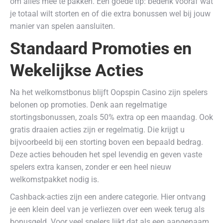
om alles mee te pakken. Een goede tip: bedenk vooraf wat
je totaal wilt storten en of die extra bonussen wel bij jouw
manier van spelen aansluiten.
Standaard Promoties en
Wekelijkse Acties
Na het welkomstbonus blijft Oopspin Casino zijn spelers
belonen op promoties. Denk aan regelmatige
stortingsbonussen, zoals 50% extra op een maandag. Ook
gratis draaien acties zijn er regelmatig. Die krijgt u
bijvoorbeeld bij een storting boven een bepaald bedrag.
Deze acties behouden het spel levendig en geven vaste
spelers extra kansen, zonder er een heel nieuw
welkomstpakket nodig is.
Cashback-acties zijn een andere categorie. Hier ontvang
je een klein deel van je verliezen over een week terug als
bonusgeld. Voor veel spelers lijkt dat als een aangenaam