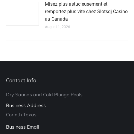
Misez plus astucieusement et
remportez plus vite chez Slotsdj Casino
au Canada
August 1, 2026
Contact Info
Dry Saunas and Cold Plunge Pools
Business Address
Corinth Texas
Business Email