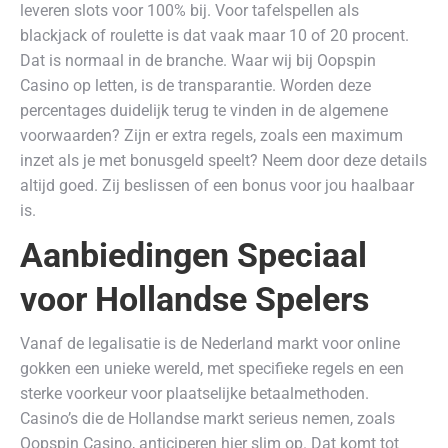
leveren slots voor 100% bij. Voor tafelspellen als
blackjack of roulette is dat vaak maar 10 of 20 procent.
Dat is normaal in de branche. Waar wij bij Oopspin
Casino op letten, is de transparantie. Worden deze
percentages duidelijk terug te vinden in de algemene
voorwaarden? Zijn er extra regels, zoals een maximum
inzet als je met bonusgeld speelt? Neem door deze details
altijd goed. Zij beslissen of een bonus voor jou haalbaar
is.
Aanbiedingen Speciaal
voor Hollandse Spelers
Vanaf de legalisatie is de Nederland markt voor online
gokken een unieke wereld, met specifieke regels en een
sterke voorkeur voor plaatselijke betaalmethoden.
Casino’s die de Hollandse markt serieus nemen, zoals
Oopspin Casino, anticiperen hier slim op. Dat komt tot