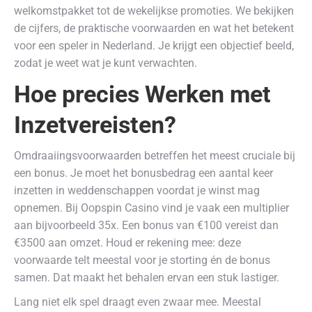
welkomstpakket tot de wekelijkse promoties. We bekijken
de cijfers, de praktische voorwaarden en wat het betekent
voor een speler in Nederland. Je krijgt een objectief beeld,
zodat je weet wat je kunt verwachten.
Hoe precies Werken met
Inzetvereisten?
Omdraaiingsvoorwaarden betreffen het meest cruciale bij
een bonus. Je moet het bonusbedrag een aantal keer
inzetten in weddenschappen voordat je winst mag
opnemen. Bij Oopspin Casino vind je vaak een multiplier
aan bijvoorbeeld 35x. Een bonus van €100 vereist dan
€3500 aan omzet. Houd er rekening mee: deze
voorwaarde telt meestal voor je storting én de bonus
samen. Dat maakt het behalen ervan een stuk lastiger.
Lang niet elk spel draagt even zwaar mee. Meestal