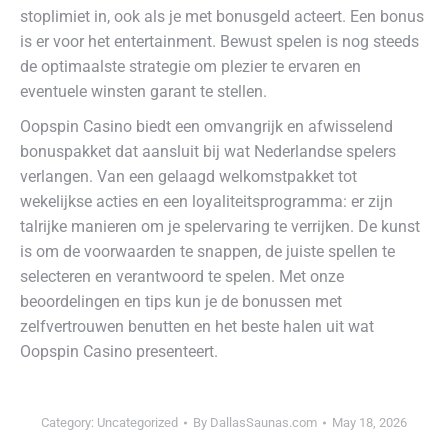
stoplimiet in, ook als je met bonusgeld acteert. Een bonus
is er voor het entertainment. Bewust spelen is nog steeds
de optimaalste strategie om plezier te ervaren en
eventuele winsten garant te stellen.
Oopspin Casino biedt een omvangrijk en afwisselend
bonuspakket dat aansluit bij wat Nederlandse spelers
verlangen. Van een gelaagd welkomstpakket tot
wekelijkse acties en een loyaliteitsprogramma: er zijn
talrijke manieren om je spelervaring te verrijken. De kunst
is om de voorwaarden te snappen, de juiste spellen te
selecteren en verantwoord te spelen. Met onze
beoordelingen en tips kun je de bonussen met
zelfvertrouwen benutten en het beste halen uit wat
Oopspin Casino presenteert.
Category:
Uncategorized
By
DallasSaunas.com
May 18, 2026