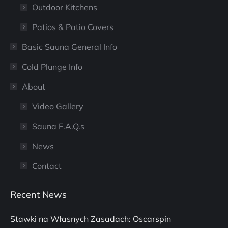
Outdoor Kitchens
Patios & Patio Covers
Basic Sauna General Info
Cold Plunge Info
About
Video Gallery
Sauna F.A.Q.s
News
Contact
Recent News
Stawki na Własnych Zasadach: Oscarspin