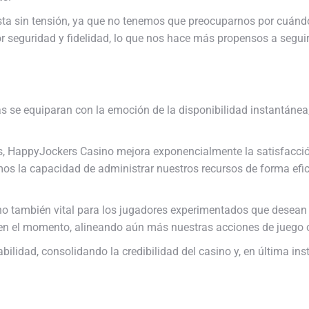
sta sin tensión, ya que no tenemos que preocuparnos por cuándo
or seguridad y fidelidad, lo que nos hace más propensos a segu
 se equiparan con la emoción de la disponibilidad instantánea,
s, HappyJockers Casino mejora exponencialmente la satisfacción
os la capacidad de administrar nuestros recursos de forma efici
sino también vital para los jugadores experimentados que desean 
en el momento, alineando aún más nuestras acciones de juego 
iabilidad, consolidando la credibilidad del casino y, en última 