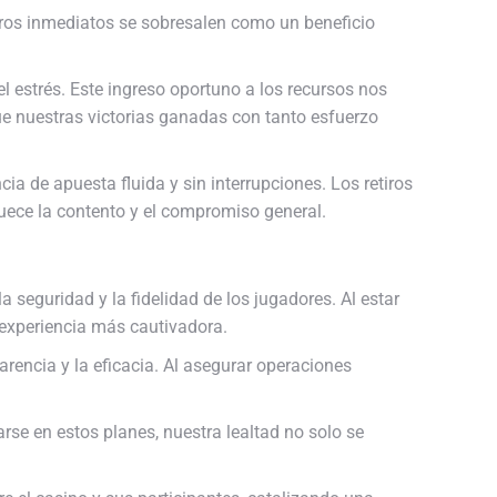
iros inmediatos se sobresalen como un beneficio
l estrés. Este ingreso oportuno a los recursos nos
que nuestras victorias ganadas con tanto esfuerzo
 de apuesta fluida y sin interrupciones. Los retiros
quece la contento y el compromiso general.
seguridad y la fidelidad de los jugadores. Al estar
 experiencia más cautivadora.
rencia y la eficacia. Al asegurar operaciones
se en estos planes, nuestra lealtad no solo se