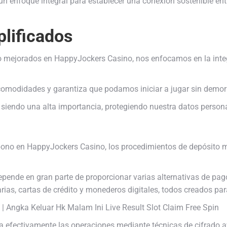
un enfoque integral para establecer una conexión sostenible entr
plificados
to mejorados en HappyJockers Casino, nos enfocamos en la inte
incomodidades y garantiza que podamos iniciar a jugar sin demor
iendo una alta importancia, protegiendo nuestra datos persona
ono en HappyJockers Casino, los procedimientos de depósito m
pende en gran parte de proporcionar varias alternativas de pag
ias, cartas de crédito y monederos digitales, todos creados para
efectivamente las operaciones mediante técnicas de cifrado av