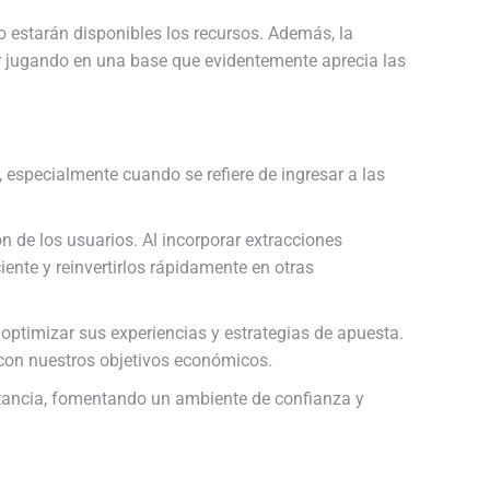
 estarán disponibles los recursos. Además, la
ir jugando en una base que evidentemente aprecia las
 especialmente cuando se refiere de ingresar a las
 de los usuarios. Al incorporar extracciones
ente y reinvertirlos rápidamente en otras
optimizar sus experiencias y estrategias de apuesta.
con nuestros objetivos económicos.
instancia, fomentando un ambiente de confianza y