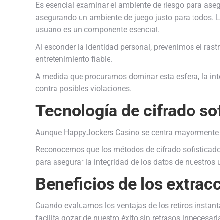
Es esencial examinar el ambiente de riesgo para asegu
asegurando un ambiente de juego justo para todos. Lo
usuario es un componente esencial.
Al esconder la identidad personal, prevenimos el ra
entretenimiento fiable.
A medida que procuramos dominar esta esfera, la int
contra posibles violaciones.
Tecnología de cifrado s
Aunque HappyJockers Casino se centra mayormente en e
Reconocemos que los métodos de cifrado sofisticado
para asegurar la integridad de los datos de nuestros
Beneficios de los extrac
Cuando evaluamos los ventajas de los retiros insta
facilita gozar de nuestro éxito sin retrasos innecesari