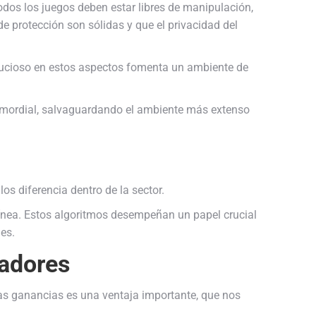
odos los juegos deben estar libres de manipulación,
e protección son sólidas y que el privacidad del
inucioso en estos aspectos fomenta un ambiente de
rimordial, salvaguardando el ambiente más extenso
s diferencia dentro de la sector.
ínea. Estos algoritmos desempeñan un papel crucial
es.
gadores
as ganancias es una ventaja importante, que nos